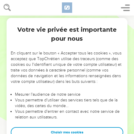
Votre vie privée est importante
pour nous
NE MANQUEZ PAS L’ÉVÉNEMENT
En cliquant sur le bouton « Accepter tous les cookies », vous
DE L’ANNÉE !
acceptez que TopChrétien utilise des traceurs (comme des
cookies ou l'identifiant unique de votre compte utilisateur) et
ET SI LEURS ERREURS POUVAIENT VOUS ÉVITER LES
traite vos données à caractère personnel (comme vos
VOTRES ?
données de navigation et les informations renseignées dans
votre compte utilisateur) dans les buts suivants :
On admire souvent les leaders pour leurs réussites, leur impact,
leur foi ou leur vision. Mais on voit moins les doutes, les erreurs
Mesurer l'audience de notre service
Vous permettre d'utiliser des services tiers tels que de la
et les saisons difficiles qu'ils ont traversés, alors même que ce
vidéo, des cartes du monde…
sont elles qui les ont façonnés.
Vous permettre d'entrer en contact avec notre service de
relation aux utilisateurs.
Dans cette conférence, leaders, entrepreneurs, et responsables
reviennent sur les erreurs marquantes de leur parcours et les
clés pour avancer avec plus de sagesse afin que leurs erreurs
Choisir mes cookies