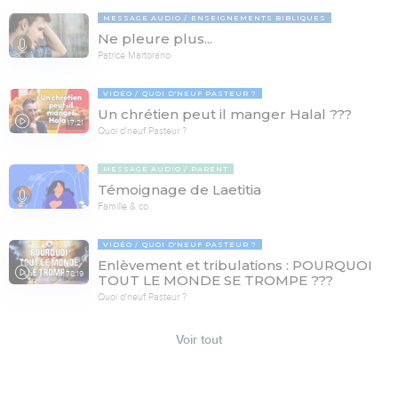
MESSAGE AUDIO
ENSEIGNEMENTS BIBLIQUES
Ne pleure plus...
Patrice Martorano
VIDÉO
QUOI D'NEUF PASTEUR ?
Un chrétien peut il manger Halal ???
17:21
Quoi d'neuf Pasteur ?
MESSAGE AUDIO
PARENT
Témoignage de Laetitia
Famille & co
VIDÉO
QUOI D'NEUF PASTEUR ?
Enlèvement et tribulations : POURQUOI
78:19
TOUT LE MONDE SE TROMPE ???
Quoi d'neuf Pasteur ?
Voir tout