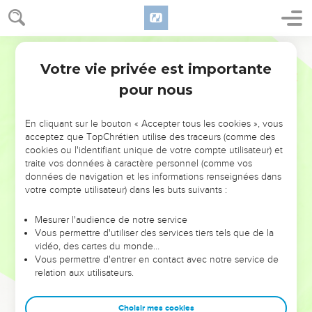
Votre vie privée est importante
pour nous
NE MANQUEZ PAS L’ÉVÉNEMENT
En cliquant sur le bouton « Accepter tous les cookies », vous
DE L’ANNÉE !
acceptez que TopChrétien utilise des traceurs (comme des
cookies ou l'identifiant unique de votre compte utilisateur) et
ET SI LEURS ERREURS POUVAIENT VOUS ÉVITER LES
traite vos données à caractère personnel (comme vos
VOTRES ?
données de navigation et les informations renseignées dans
votre compte utilisateur) dans les buts suivants :
On admire souvent les leaders pour leurs réussites, leur impact,
leur foi ou leur vision. Mais on voit moins les doutes, les erreurs
Mesurer l'audience de notre service
Vous permettre d'utiliser des services tiers tels que de la
et les saisons difficiles qu'ils ont traversés, alors même que ce
vidéo, des cartes du monde…
sont elles qui les ont façonnés.
Vous permettre d'entrer en contact avec notre service de
relation aux utilisateurs.
Dans cette conférence, leaders, entrepreneurs, et responsables
reviennent sur les erreurs marquantes de leur parcours et les
clés pour avancer avec plus de sagesse afin que leurs erreurs
Choisir mes cookies