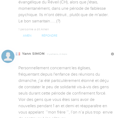
évangélique du Réveil (CH), alors que j'étais, 
momentanément, dans une période de faiblesse 
psychique. Ils m'ont détruit , plutôt que de m'aider. 
Le bon samaritain......(?)
1 personne a dit Amen
AMEN
RÉPONDRE
Yann SIMON
Il y a 5 ans, 2 mois
Personnellement concernant les églises, 
fréquentant depuis l'enfance des réunions du 
dimanche, j’ai été particulièrement étonné et déçu 
de constater le peu de solidarité vis-à-vis des gens 
seuls durant cette période de confinement forcé.

Voir des gens que vous êtes sans avoir de 
nouvelles pendant 1 an et demi et réapparaître en 
vous appelant  ’’mon frère ’’, l’on n’a plus trop  envie 