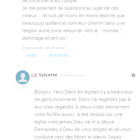
de continuer à les côtoyer. 

Je me pose tant de questions au sujet de ces 
milieux ... et suis de moins en moins étonné que 
beaucoup quittent et vont leur chemin dans une 
religion autre,voire retourner vers le  ’’monde ’’, 
dommage et tant pis !
21 personnes ont dit Amen
AMEN
RÉPONDRE
Sylvette
Il y a 5 ans, 2 mois
Bonjour Yann.Dans les églises il y a beaucoup 
de gens inconvertis. Donc ne regardez pas à 
eux mais regardez à Jésus,vivez pleinement 
votre foi.Moi aussi j ´ai été dessus par une 
église mais jamais Dieu ne m’a déçue 
Demandez à Dieu de vous dirigez et de vous 
conduire vers des frères et sœurs.Soyez 