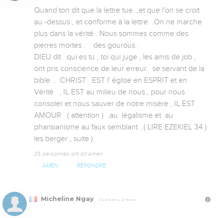
Quand ton dit que la lettre tue  ,et que l'on se croit 
au -dessus , et conforme à la lettre  .On ne marche 
plus dans la vérité . Nous sommes comme des 
pierres mortes .    des gourous .

DIEU dit   qui es tu , toi qui juge , les amis de job , 
ont pris conscience de leur erreur.  se servant de la 
bible  .  CHRIST   EST l' église en ESPRIT et en 
Vérité   , IL EST au milieu de nous , pour nous 
consoler et nous sauver de notre misère , IL EST 
AMOUR   ( attention )  .au  légalisme et  au 
pharisianisme au faux semblant ..( LIRE EZEKIEL 34 )   
les berger , suite )
25 personnes ont dit Amen
AMEN
RÉPONDRE
Micheline Ngay
Il y a 5 ans, 2 mois