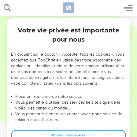
Votre vie privée est importante
pour nous
NE MANQUEZ PAS L’ÉVÉNEMENT
En cliquant sur le bouton « Accepter tous les cookies », vous
DE L’ANNÉE !
acceptez que TopChrétien utilise des traceurs (comme des
cookies ou l'identifiant unique de votre compte utilisateur) et
ET SI LEURS ERREURS POUVAIENT VOUS ÉVITER LES
traite vos données à caractère personnel (comme vos
VOTRES ?
données de navigation et les informations renseignées dans
votre compte utilisateur) dans les buts suivants :
On admire souvent les leaders pour leurs réussites, leur impact,
leur foi ou leur vision. Mais on voit moins les doutes, les erreurs
Mesurer l'audience de notre service
Vous permettre d'utiliser des services tiers tels que de la
et les saisons difficiles qu'ils ont traversés, alors même que ce
vidéo, des cartes du monde…
sont elles qui les ont façonnés.
Vous permettre d'entrer en contact avec notre service de
relation aux utilisateurs.
Dans cette conférence, leaders, entrepreneurs, et responsables
reviennent sur les erreurs marquantes de leur parcours et les
clés pour avancer avec plus de sagesse afin que leurs erreurs
Choisir mes cookies