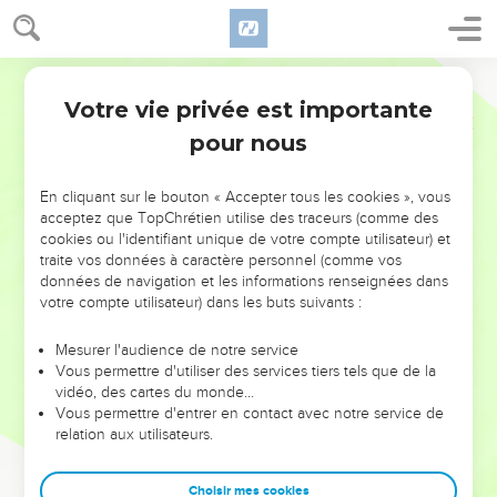
Votre vie privée est importante
pour nous
NE MANQUEZ PAS L’ÉVÉNEMENT
En cliquant sur le bouton « Accepter tous les cookies », vous
DE L’ANNÉE !
acceptez que TopChrétien utilise des traceurs (comme des
cookies ou l'identifiant unique de votre compte utilisateur) et
ET SI LEURS ERREURS POUVAIENT VOUS ÉVITER LES
traite vos données à caractère personnel (comme vos
VOTRES ?
données de navigation et les informations renseignées dans
votre compte utilisateur) dans les buts suivants :
On admire souvent les leaders pour leurs réussites, leur impact,
leur foi ou leur vision. Mais on voit moins les doutes, les erreurs
Mesurer l'audience de notre service
Vous permettre d'utiliser des services tiers tels que de la
et les saisons difficiles qu'ils ont traversés, alors même que ce
vidéo, des cartes du monde…
sont elles qui les ont façonnés.
Vous permettre d'entrer en contact avec notre service de
relation aux utilisateurs.
Dans cette conférence, leaders, entrepreneurs, et responsables
reviennent sur les erreurs marquantes de leur parcours et les
clés pour avancer avec plus de sagesse afin que leurs erreurs
Choisir mes cookies