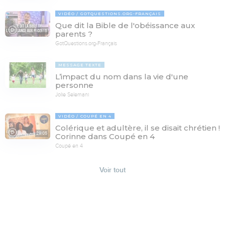
VIDÉO
GOTQUESTIONS.ORG-FRANÇAIS
Que dit la Bible de l'obéissance aux
03:15
parents ?
GotQuestions.org-Français
MESSAGE TEXTE
L’impact du nom dans la vie d'une
personne
Jolie Selemani
VIDÉO
COUPÉ EN 4
Colérique et adultère, il se disait chrétien !
29:05
Corinne dans Coupé en 4
Coupé en 4
Voir tout