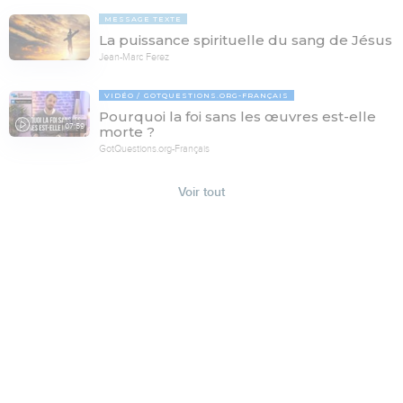
MESSAGE TEXTE
La puissance spirituelle du sang de Jésus
Jean-Marc Ferez
VIDÉO
GOTQUESTIONS.ORG-FRANÇAIS
Pourquoi la foi sans les œuvres est-elle
07:59
morte ?
GotQuestions.org-Français
Voir tout