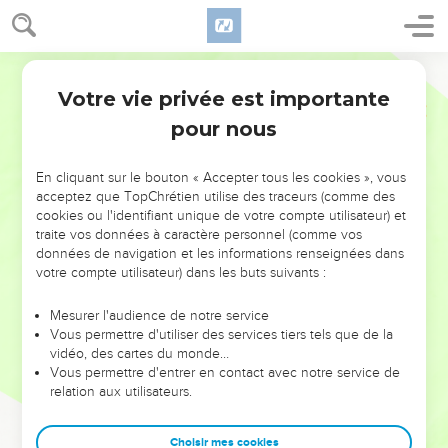
Votre vie privée est importante
pour nous
NE MANQUEZ PAS L’ÉVÉNEMENT
En cliquant sur le bouton « Accepter tous les cookies », vous
DE L’ANNÉE !
acceptez que TopChrétien utilise des traceurs (comme des
cookies ou l'identifiant unique de votre compte utilisateur) et
ET SI LEURS ERREURS POUVAIENT VOUS ÉVITER LES
traite vos données à caractère personnel (comme vos
VOTRES ?
données de navigation et les informations renseignées dans
votre compte utilisateur) dans les buts suivants :
On admire souvent les leaders pour leurs réussites, leur impact,
leur foi ou leur vision. Mais on voit moins les doutes, les erreurs
Mesurer l'audience de notre service
Vous permettre d'utiliser des services tiers tels que de la
et les saisons difficiles qu'ils ont traversés, alors même que ce
vidéo, des cartes du monde…
sont elles qui les ont façonnés.
Vous permettre d'entrer en contact avec notre service de
relation aux utilisateurs.
Dans cette conférence, leaders, entrepreneurs, et responsables
reviennent sur les erreurs marquantes de leur parcours et les
clés pour avancer avec plus de sagesse afin que leurs erreurs
Choisir mes cookies