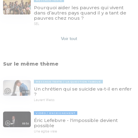
MESSAGE TEXTE
Pourquoi aider les pauvres qui vivent
dans d’autres pays quand il y a tant de
pauvres chez nous ?
SEL
Voir tout
Sur le même thème
MESSAGE TEXTE
LA QUESTION TABOUE
Un chrétien qui se suicide va-t-il en enfer
02:50
?
Laurent Weiss
VIDÉO
ENSEIGNEMENT
Éric Lefebvre - l'impossible devient
69:54
possible
Une église vraie