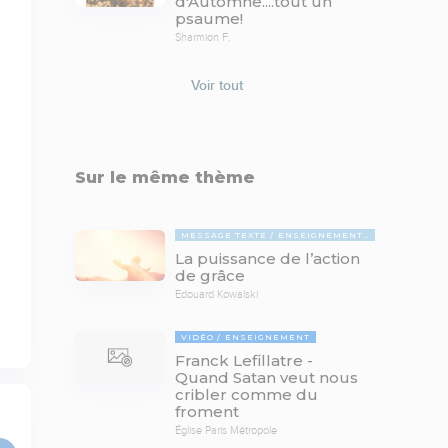
d'Automne....tout un
psaume!
Sharmion F.
Voir tout
Sur le même thème
MESSAGE TEXTE
ENSEIGNEMENTS BIBLIQUES
La puissance de l’action
de grâce
Edouard Kowalski
VIDÉO
ENSEIGNEMENT
Franck Lefillatre -
Quand Satan veut nous
cribler comme du
froment
Église Paris Métropole