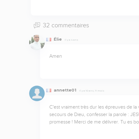
32 commentaires
Élie
Il y a 4 ans
Amen
annette01
Il y a 10 ans, 11 mois
C'est vraiment très dur les épreuves de la 
secours de Dieu, confesser la parole : JES
promesse ! Merci de me délivrer. Tu es bo