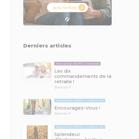
Derniers articles
MESSAGE TEXTE
SÉNIOR
Les dix
commandements de la
retraite !
Sharmion F.
MESSAGE TEXTE
LIFESTYLE
Encouragez-Vous !
Sharmion F.
MESSAGE TEXTE
LIFESTYLE
Splendeur