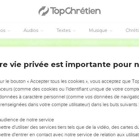
éos
Audios
Textes
Musique
Chrét
re vie privée est importante pour 
NEMENT DE L’ANNÉE !
ÉVITER LES VOTRES ?
sur le bouton « Accepter tous les cookies », vous acceptez que T
traceurs (comme des cookies ou l'identifiant unique de votre compte 
tes, leur impact, leur foi ou leur vision. Mais on voit
s données à caractère personnel (comme vos données de navigatio
fficiles qu'ils ont traversés, alors même que ce sont
 renseignées dans votre compte utilisateur) dans les buts suivants 
audience de notre service
s, et responsables reviennent sur les erreurs
 avancer avec plus de sagesse afin que leurs erreurs
ttre d'utiliser des services tiers tels que de la vidéo, des cartes
un ministère, une équipe, un groupe ou une famille,
ttre d'entrer en contact avec notre service de relation aux utilisat