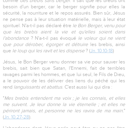
comme
des brebis sans berger
. Il sait que les brebis ont
besoin d'un berger, car le berger signifie pour elles la
sécurité, la nourriture et le repos assurés. Bien sûr, Jésus
ne pense pas à leur situation matérielle, mais à leur état
spirituel. N'a-t-il pas déclaré être
le Bon Berger, venu pour
que les brebis aient la vie et qu'elles soient dans
l'abondance
? N'a-t-il pas évoqué
le voleur qui ne vient
que pour dérober, égorger et détruire
les brebis, ainsi
que
le loup qui les ravit et les disperse
? (
Jn. 10.10-18
)
Jésus, le Bon Berger venu donner sa vie pour sauver les
brebis, sait bien que Satan, l'Ennemi, fait de terribles
ravages parmi les hommes, et que lui seul, le Fils de Dieu,
a le pouvoir de les délivrer des liens du péché qui les
rend
languissants et abattus
. C'est aussi lui qui dira :
"
Mes brebis entendent ma voix ; je les connais, et elles
me suivent. Je leur donne la vie éternelle ; et elles ne
périront jamais, et personne ne les ravira de ma main.
"
(
Jn. 10.27-28
).