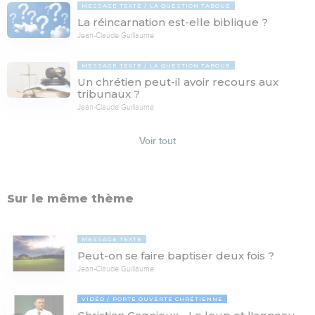
MESSAGE TEXTE
LA QUESTION TABOUE
La réincarnation est-elle biblique ?
Jean-Claude Guillaume
MESSAGE TEXTE
LA QUESTION TABOUE
Un chrétien peut-il avoir recours aux
tribunaux ?
Jean-Claude Guillaume
Voir tout
Sur le même thème
MESSAGE TEXTE
Peut-on se faire baptiser deux fois ?
Jean-Claude Guillaume
VIDÉO
PORTE OUVERTE CHRÉTIENNE