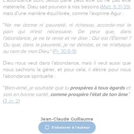
L'abondance dont Jésus parle peut être ou ne pas être
matérielle. Dieu sait pourvoir à nos besoins (
Matt. 6.31-33
),
mais d'une manière équilibrée, comme l'exprime Agur :
"
Ne me donne ni pauvreté, ni richesse, accorde-moi le
pain qui m'est nécessaire. De peur que, dans
l'abondance, je ne te renie et ne dise : Qui est l'Éternel ?
Ou que, dans la pauvreté, je ne dérobe, et ne m'attaque
au nom de mon Dieu.
" (
Pr. 30.8-9
).
Dieu nous veut dans l'abondance, mais il veut aussi que
nous sachions la gérer, et pour cela, il désire pour nous
l'abondance spirituelle :
"
Bien-aimé, je souhaite que tu
prospères à tous égards
et
sois en bonne santé,
comme prospère l'état de ton âme
.
"
(
3 Jn. 2
)
Jean-Claude Guillaume
S'abonner à l'auteur