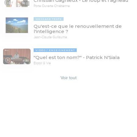
Christian Gagnieux - Le loup et l'agneau
35:22
Porte Ouverte Chrétienne
MESSAGE TEXTE
Qu'est-ce que le renouvellement de
l'intelligence ?
Jean-Claude Guillaume
VIDÉO
ENSEIGNEMENT
"Quel est ton nom?" - Patrick N'Siala
41:50
Espoir & Vie
Voir tout