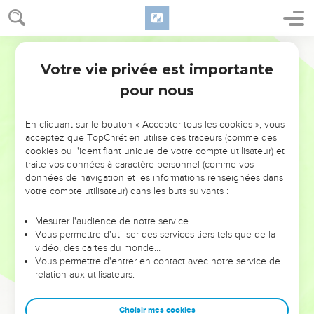
Votre vie privée est importante
pour nous
NE MANQUEZ PAS L’ÉVÉNEMENT
En cliquant sur le bouton « Accepter tous les cookies », vous
DE L’ANNÉE !
acceptez que TopChrétien utilise des traceurs (comme des
cookies ou l'identifiant unique de votre compte utilisateur) et
ET SI LEURS ERREURS POUVAIENT VOUS ÉVITER LES
traite vos données à caractère personnel (comme vos
VOTRES ?
données de navigation et les informations renseignées dans
votre compte utilisateur) dans les buts suivants :
On admire souvent les leaders pour leurs réussites, leur impact,
leur foi ou leur vision. Mais on voit moins les doutes, les erreurs
Mesurer l'audience de notre service
Vous permettre d'utiliser des services tiers tels que de la
et les saisons difficiles qu'ils ont traversés, alors même que ce
vidéo, des cartes du monde…
sont elles qui les ont façonnés.
Vous permettre d'entrer en contact avec notre service de
relation aux utilisateurs.
Dans cette conférence, leaders, entrepreneurs, et responsables
reviennent sur les erreurs marquantes de leur parcours et les
clés pour avancer avec plus de sagesse afin que leurs erreurs
Choisir mes cookies