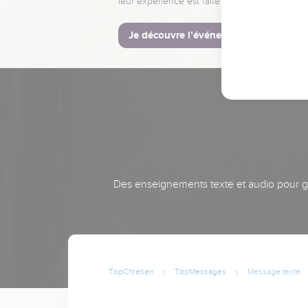
leur expérience est faite pour vous.
Je découvre l’événement
Des enseignements texte et audio pour gra
TopChrétien
TopMessages
Message texte