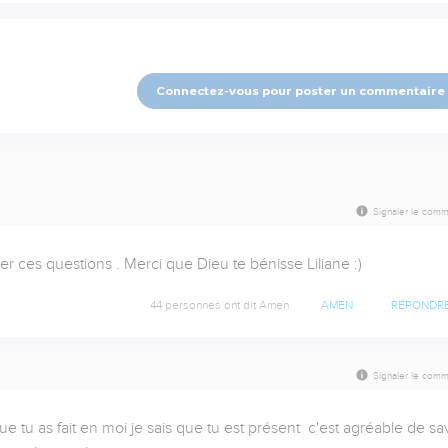
Connectez-vous pour poster un commentaire
Signaler le comm
r ces questions . Merci que Dieu te bénisse Liliane :)
44 personnes ont dit Amen
AMEN
RÉPONDR
Signaler le comm
tu as fait en moi je sais que tu est présent  c'est agréable de sav