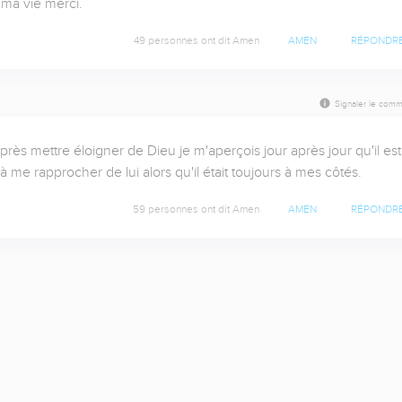
ma vie merci.
49 personnes ont dit Amen
AMEN
RÉPONDR
Signaler le comm
 mettre éloigner de Dieu je m'aperçois jour après jour qu'il est 
me rapprocher de lui alors qu'il était toujours à mes côtés.
59 personnes ont dit Amen
AMEN
RÉPONDR