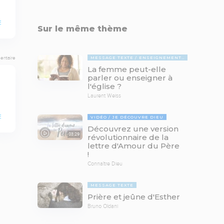
E
Sur le même thème
MESSAGE TEXTE
ENSEIGNEMENTS BIBLIQUES
entaire
La femme peut-elle
parler ou enseigner à
l'église ?
Laurent Weiss
E
VIDÉO
JE DÉCOUVRE DIEU
Découvrez une version
03:29
révolutionnaire de la
lettre d'Amour du Père
!
Connaître Dieu
MESSAGE TEXTE
Prière et jeûne d'Esther
Bruno Oldani