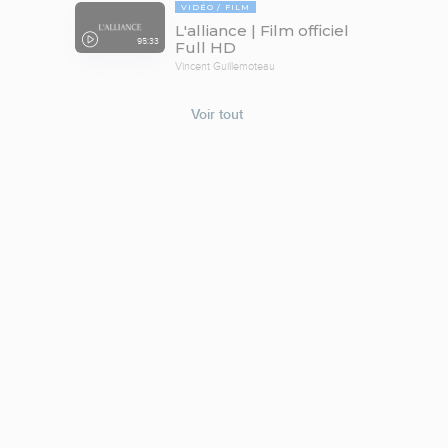
VIDÉO
FILM
L'alliance | Film officiel
95:33
Full HD
Vincent Guillemoteau
Voir tout