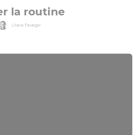
er la routine
Liliane Favarger