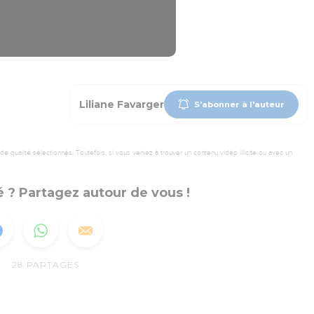
Liliane Favarger
S'abonner à l'auteur
 qualité sélectionnés. Toutefois, si vous veniez à trouver un contenu vidéo illicite ou avec un
 ? Partagez autour de vous !
28
PARTAGES