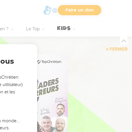
Faire un don
ien ?
Le Top
FERMER
nous
opChrétien
utilisateur)
n et les
:
 du monde…
eurs.