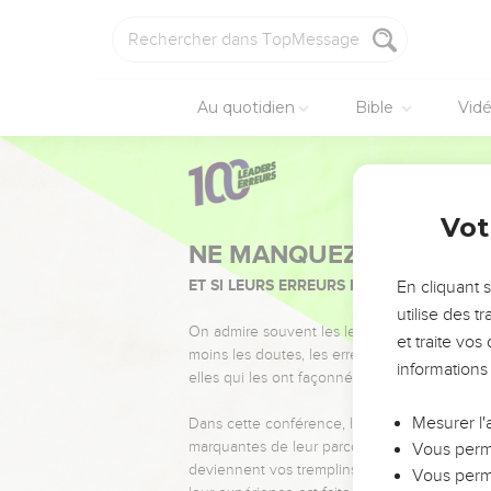
Au quotidien
Bible
Vid
Vot
NE MANQUEZ PAS L’ÉVÉ
ET SI LEURS ERREURS POUVAIENT VOUS 
En cliquant 
utilise des 
On admire souvent les leaders pour leurs réussi
et traite vo
moins les doutes, les erreurs et les saisons di
informations
elles qui les ont façonnés.
Mesurer l'
Dans cette conférence, leaders, entrepreneur
marquantes de leur parcours et les clés pour
Vous perme
deviennent vos tremplins. Que vous guidiez 
Vous perme