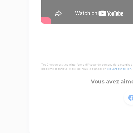
TopChrétien est une plate-forme diffuseur de contenu de partenaires de
problème technique, merci de nous le signaler en
cliquant sur ce lien
.
Vous avez aimé