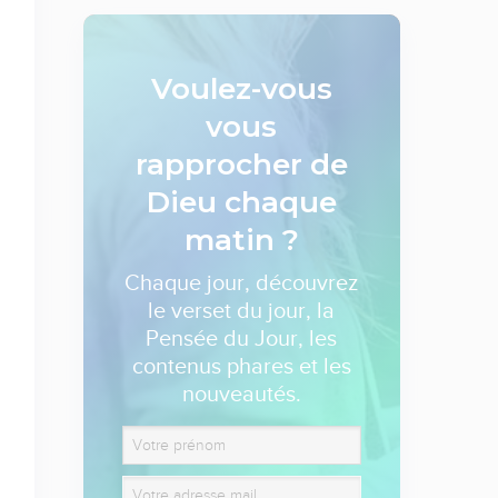
Voulez-vous
vous
rapprocher de
Dieu
chaque
matin ?
Chaque jour, découvrez
le verset du jour, la
Pensée du Jour, les
contenus phares et les
nouveautés.