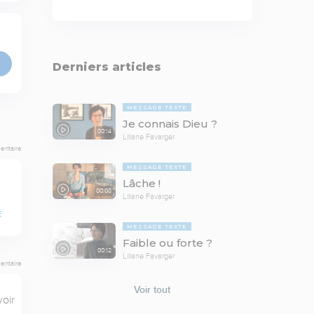
Derniers articles
MESSAGE TEXTE
Je connais Dieu ?
00:14
Liliane Favarger
entaire
MESSAGE TEXTE
Lâche !
00:08
Liliane Favarger
E
MESSAGE TEXTE
Faible ou forte ?
00:12
Liliane Favarger
entaire
Voir tout
oir 