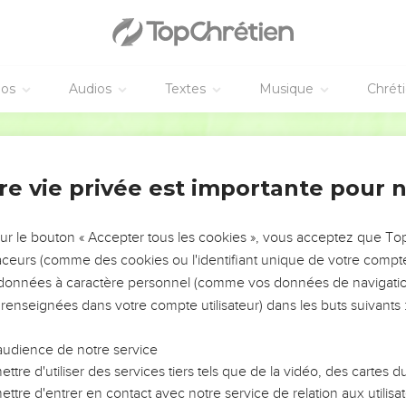
éos
Audios
Textes
Musique
Chrét
re vie privée est importante pour 
NEMENT DE L’ANNÉE !
ÉVITER LES VOTRES ?
sur le bouton « Accepter tous les cookies », vous acceptez que T
traceurs (comme des cookies ou l'identifiant unique de votre compte 
tes, leur impact, leur foi ou leur vision. Mais on voit
s données à caractère personnel (comme vos données de navigatio
fficiles qu'ils ont traversés, alors même que ce sont
 renseignées dans votre compte utilisateur) dans les buts suivants 
audience de notre service
s, et responsables reviennent sur les erreurs
 avancer avec plus de sagesse afin que leurs erreurs
ttre d'utiliser des services tiers tels que de la vidéo, des cartes
un ministère, une équipe, un groupe ou une famille,
ttre d'entrer en contact avec notre service de relation aux utilisat