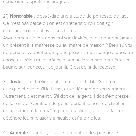
dans leurs rapports réciproques.
2°)
Honorable
: c'est-à-dire une attitude de politesse, de tact.
Ce n'est pas parce qu'on est chrétiens qu'on doit agir
n'importe comment avec ses frères.
As-tu remarqué ces gens qui sont invités, et n'apportent jamais
un présent à la maîtresse ou au maître de maison ? Bien sûr, tu
ne peux pas apporter un grand présent, mais songe à quelque
chose qui réjouira tes hôtes, et ton action mettra peut-être un
baume sur leur cœur ce jour là. C'est de la délicatesse.
3°)
Juste
: Un chrétien doit être irréprochable. S'il promet
quelque chose, qu'il le fasse, et se dégage de son serment.
Autrement, c'est mentir. S'il doit de l'argent, il doit s'empresser
de le rendre. Combien de gens, portant le nom de chrétien,
ont déshonoré leur maître par leur atti­tude, et de ce fait, ont
détériore leurs relations amicales et fraternelles.
4°)
Aimable :
quelle grâce de rencontrer des personnes