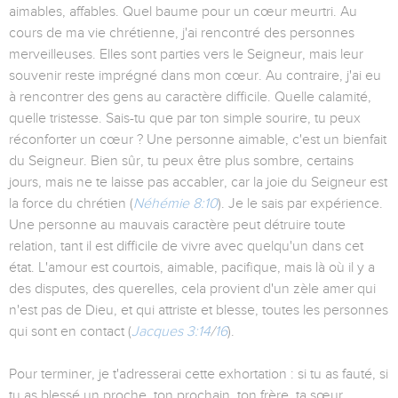
aimables, affables. Quel baume pour un cœur meurtri. Au
cours de ma vie chrétienne, j'ai rencontré des personnes
merveilleuses. Elles sont parties vers le Seigneur, mais leur
souvenir reste imprégné dans mon cœur. Au contraire, j'ai eu
à rencontrer des gens au caractère difficile. Quelle calamité,
quelle tristesse. Sais-tu que par ton simple sourire, tu peux
réconforter un cœur ? Une personne aimable, c'est un bienfait
du Seigneur. Bien sûr, tu peux être plus sombre, certains
jours, mais ne te laisse pas accabler, car la joie du Seigneur est
la force du chrétien (
Néhémie 8:10
). Je le sais par expérience.
Une personne au mauvais caractère peut détruire toute
relation, tant il est difficile de vivre avec quelqu'un dans cet
état. L'amour est courtois, aimable, pacifique, mais là où il y a
des disputes, des querelles, cela provient d'un zèle amer qui
n'est pas de Dieu, et qui attriste et blesse, toutes les personnes
qui sont en contact (
Jacques 3:14
/
16
).
Pour terminer, je t'adresserai cette exhortation : si tu as fauté, si
tu as blessé un proche, ton prochain, ton frère, ta sœur,