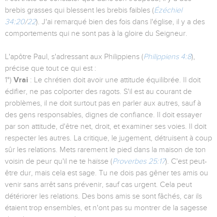
brebis grasses qui blessent les brebis faibles (
Ézéchiel
34:20
/
22
). J'ai remarqué bien des fois dans l'église, il y a des
comportements qui ne sont pas à la gloire du Sei­gneur.
L'apôtre Paul, s'adressant aux Philippiens (
Philippiens 4:8
),
précise que tout ce qui est :
1°)
Vrai
: Le chrétien doit avoir une attitude équilibrée. Il doit
édifier, ne pas colporter des ragots. S'il est au courant de
problèmes, il ne doit surtout pas en parler aux autres, sauf à
des gens responsables, dignes de confiance. Il doit essayer
par son attitude, d'être net, droit, et examiner ses voies. Il doit
respecter les autres. La critique, le jugement, détruisent à coup
sûr les re­lations. Mets rarement le pied dans la maison de ton
voisin de peur qu'il ne te haïsse (
Proverbes 25:17
). C'est peut-
être dur, mais cela est sage. Tu ne dois pas gêner tes amis ou
venir sans arrêt sans prévenir, sauf cas urgent. Cela peut
détériorer les relations. Des bons amis se sont fâchés, car ils
étaient trop ensembles, et n'ont pas su montrer de la sagesse