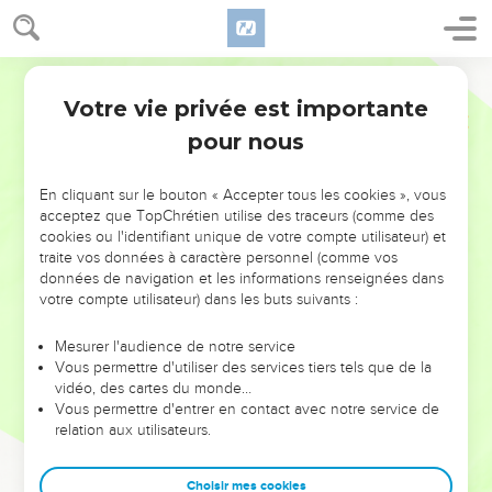
Votre vie privée est importante
pour nous
NE MANQUEZ PAS L’ÉVÉNEMENT
En cliquant sur le bouton « Accepter tous les cookies », vous
DE L’ANNÉE !
acceptez que TopChrétien utilise des traceurs (comme des
cookies ou l'identifiant unique de votre compte utilisateur) et
ET SI LEURS ERREURS POUVAIENT VOUS ÉVITER LES
traite vos données à caractère personnel (comme vos
VOTRES ?
données de navigation et les informations renseignées dans
votre compte utilisateur) dans les buts suivants :
On admire souvent les leaders pour leurs réussites, leur impact,
leur foi ou leur vision. Mais on voit moins les doutes, les erreurs
Mesurer l'audience de notre service
Vous permettre d'utiliser des services tiers tels que de la
et les saisons difficiles qu'ils ont traversés, alors même que ce
vidéo, des cartes du monde…
sont elles qui les ont façonnés.
Vous permettre d'entrer en contact avec notre service de
relation aux utilisateurs.
Dans cette conférence, leaders, entrepreneurs, et responsables
reviennent sur les erreurs marquantes de leur parcours et les
clés pour avancer avec plus de sagesse afin que leurs erreurs
Choisir mes cookies