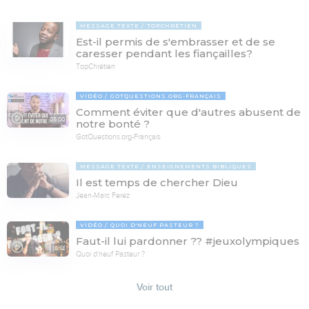
MESSAGE TEXTE
TOPCHRÉTIEN
Est-il permis de s'embrasser et de se
caresser pendant les fiançailles?
TopChrétien
VIDÉO
GOTQUESTIONS.ORG-FRANÇAIS
Comment éviter que d'autres abusent de
05:00
notre bonté ?
GotQuestions.org-Français
MESSAGE TEXTE
ENSEIGNEMENTS BIBLIQUES
Il est temps de chercher Dieu
Jean-Marc Ferez
VIDÉO
QUOI D'NEUF PASTEUR ?
Faut-il lui pardonner ?? #jeuxolympiques
18:14
Quoi d'neuf Pasteur ?
Voir tout