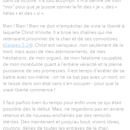
dans sa victoire. Il a tout accompli. Il m'a délivré de mon
“moi” pour que je puisse sonner la fin des « je », des «
hélas » et des « si ».
Rien ! Rien ! Rien ne doit m'empêcher de vivre la liberté à
laquelle Christ m'invite. Il a brisé les chaînes qui me
retenaient prisonnier de la chair et de ses convoitises
(
Galates 5.24
). Christ est vainqueur, non seulement de la
mort, mais aussi de mes atermoiements, de mes
hésitations, de mon orgueil, de mon fatalisme coupable,
de mon incrédulité quant à l'entière véracité et la pleine
puissance de ses promesses. Il est temps d'arrêter de se
battre avec soi-même - on ne se bat pas avec un mort, on
le laisse dans son état sans s’en occuper - pour que la
vraie liberté commence !
Il faut parfois bien du temps pour enfin vivre ce qui était
possible dès le début. Mais, ne regardons pas en arrière,
retenus et de nouveau enchaînés par des remords
stériles. Dès maintenant et jusqu'au bout, vivons libres,
courons, déliés de toutes les entraves de la chair,