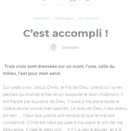
TopChrétien
TopMessages
Message texte
C’est accompli !
Sébastien .
Trois croix sont dressées sur un mont, l’une, celle du
milieu, l’est pour mon salut.
Sur cette croix, Jésus Christ, le Fils de Dieu, prend sur lui les
péchés du monde entier et en supporte le divin châtiment. Il
est frappé par la justice de Dieu. Il subit à ma place toute la
colère divine contre mes péchés. Le bras de Dieu n’est retenu
en rien ... Il faut que justice soit rendue et que le mal soit
condamné. Christ est celui qui paie à ma place le prix de ma
délivrance. Il paie le plein prix ... Il n’y a rien à ajouter; et à la