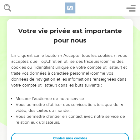
Votre vie privée est importante
pour nous
NE MANQUEZ PAS L’ÉVÉNEMENT
En cliquant sur le bouton « Accepter tous les cookies », vous
DE L’ANNÉE !
acceptez que TopChrétien utilise des traceurs (comme des
cookies ou l'identifiant unique de votre compte utilisateur) et
ET SI LEURS ERREURS POUVAIENT VOUS ÉVITER LES
traite vos données à caractère personnel (comme vos
VOTRES ?
données de navigation et les informations renseignées dans
votre compte utilisateur) dans les buts suivants :
On admire souvent les leaders pour leurs réussites, leur impact,
leur foi ou leur vision. Mais on voit moins les doutes, les erreurs
Mesurer l'audience de notre service
Vous permettre d'utiliser des services tiers tels que de la
et les saisons difficiles qu'ils ont traversés, alors même que ce
vidéo, des cartes du monde…
sont elles qui les ont façonnés.
Vous permettre d'entrer en contact avec notre service de
relation aux utilisateurs.
Dans cette conférence, leaders, entrepreneurs, et responsables
reviennent sur les erreurs marquantes de leur parcours et les
clés pour avancer avec plus de sagesse afin que leurs erreurs
Choisir mes cookies