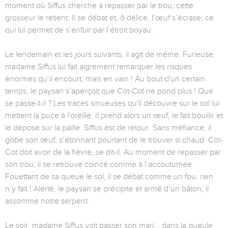
moment où Siffus cherche à repasser par le trou, cette
grosseur le retient. Il se débat et, ô délice, l’œuf s’écrase, ce
qui lui permet de s’enfuir par l’étroit boyau.
Le lendemain et les jours suivants, il agit de même. Furieuse,
madame Siffus lui fait aigrement remarquer les risques
énormes qu’il encourt; mais en vain ! Au bout d'un certain
temps, le paysan s’aperçoit que Cot-Cot ne pond plus ! Que
se passe-t-il ? Les traces sinueuses qu'il découvre sur le sol lui
mettent la puce à l'oreille. Il prend alors un œuf, le fait bouillir et
le dépose sur la paille. Siffus est de retour. Sans méfiance, il
gobe son œuf, s’étonnant pourtant de le trouver si chaud. Cot-
Cot doit avoir de la fièvre, se dit-il. Au moment de repasser par
son trou, il se retrouve coincé comme à l’accoutumée.
Fouettant de sa queue le sol, il se débat comme un fou; rien
n’y fait ! Alerté, le paysan se précipite et armé d’un bâton, il
assomme notre serpent.
Le soir, madame Siffus voit passer son mari... dans la gueule