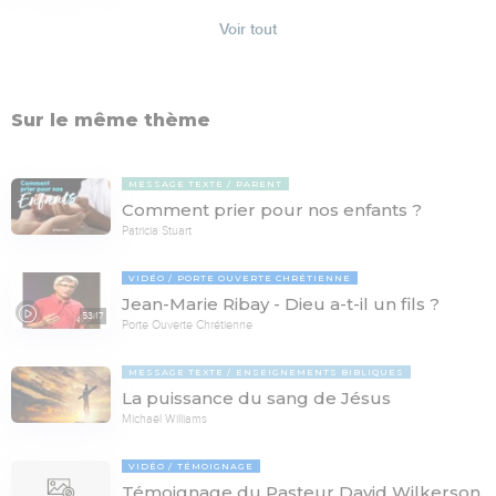
Voir tout
Sur le même thème
MESSAGE TEXTE
PARENT
Comment prier pour nos enfants ?
Patricia Stuart
VIDÉO
PORTE OUVERTE CHRÉTIENNE
Jean-Marie Ribay - Dieu a-t-il un fils ?
53:17
Porte Ouverte Chrétienne
MESSAGE TEXTE
ENSEIGNEMENTS BIBLIQUES
La puissance du sang de Jésus
Michaël Williams
VIDÉO
TÉMOIGNAGE
Témoignage du Pasteur David Wilkerson