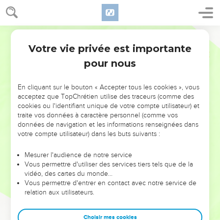
Votre vie privée est importante
pour nous
NE MANQUEZ PAS L’ÉVÉNEMENT
En cliquant sur le bouton « Accepter tous les cookies », vous
DE L’ANNÉE !
acceptez que TopChrétien utilise des traceurs (comme des
cookies ou l'identifiant unique de votre compte utilisateur) et
ET SI LEURS ERREURS POUVAIENT VOUS ÉVITER LES
traite vos données à caractère personnel (comme vos
VOTRES ?
données de navigation et les informations renseignées dans
votre compte utilisateur) dans les buts suivants :
On admire souvent les leaders pour leurs réussites, leur impact,
leur foi ou leur vision. Mais on voit moins les doutes, les erreurs
Mesurer l'audience de notre service
Vous permettre d'utiliser des services tiers tels que de la
et les saisons difficiles qu'ils ont traversés, alors même que ce
vidéo, des cartes du monde…
sont elles qui les ont façonnés.
Vous permettre d'entrer en contact avec notre service de
relation aux utilisateurs.
Dans cette conférence, leaders, entrepreneurs, et responsables
reviennent sur les erreurs marquantes de leur parcours et les
clés pour avancer avec plus de sagesse afin que leurs erreurs
Choisir mes cookies