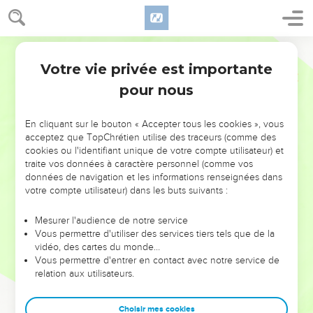
Votre vie privée est importante
pour nous
NE MANQUEZ PAS L’ÉVÉNEMENT
En cliquant sur le bouton « Accepter tous les cookies », vous
DE L’ANNÉE !
acceptez que TopChrétien utilise des traceurs (comme des
cookies ou l'identifiant unique de votre compte utilisateur) et
ET SI LEURS ERREURS POUVAIENT VOUS ÉVITER LES
traite vos données à caractère personnel (comme vos
VOTRES ?
données de navigation et les informations renseignées dans
votre compte utilisateur) dans les buts suivants :
On admire souvent les leaders pour leurs réussites, leur impact,
leur foi ou leur vision. Mais on voit moins les doutes, les erreurs
Mesurer l'audience de notre service
Vous permettre d'utiliser des services tiers tels que de la
et les saisons difficiles qu'ils ont traversés, alors même que ce
vidéo, des cartes du monde…
sont elles qui les ont façonnés.
Vous permettre d'entrer en contact avec notre service de
relation aux utilisateurs.
Dans cette conférence, leaders, entrepreneurs, et responsables
reviennent sur les erreurs marquantes de leur parcours et les
clés pour avancer avec plus de sagesse afin que leurs erreurs
Choisir mes cookies