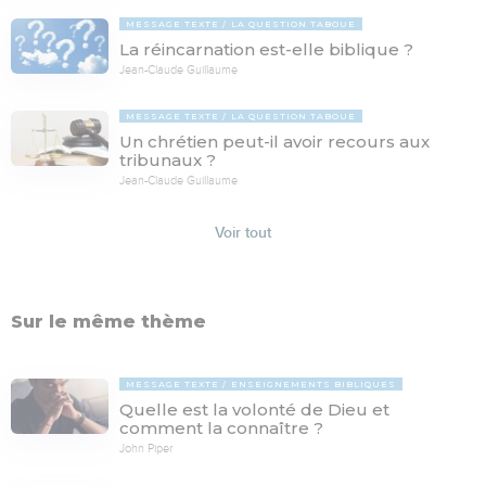
MESSAGE TEXTE
LA QUESTION TABOUE
La réincarnation est-elle biblique ?
Jean-Claude Guillaume
MESSAGE TEXTE
LA QUESTION TABOUE
Un chrétien peut-il avoir recours aux
tribunaux ?
Jean-Claude Guillaume
Voir tout
Sur le même thème
MESSAGE TEXTE
ENSEIGNEMENTS BIBLIQUES
Quelle est la volonté de Dieu et
comment la connaître ?
John Piper