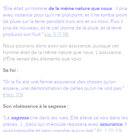
"Élie était un homme
de la même nature que nous
: il pria
avec instance pour qu'il ne plût point, et il ne tomba point
de pluie sur la terre pendant trois ans et six mois. Puis il
pria de nouveau, et le ciel donna de la pluie, et la terre
produisit son fruit.
"
(
Ja. 5.17‑18
)
Nous pouvons donc avoir son assurance, puisque cet
homme était de la même nature que nous. L'assurance
d'Élie venait des éléments que voici :
Sa foi :
"Or la foi est une ferme assurance des choses qu'on
espère, une démonstration de celles qu'on ne voit pas.
"
(
Héb. 11.1
)
Son obéissance à la sagesse :
"La
sagesse
crie dans les rues, Elle élève sa voix dans les
places : […]celui qui m'écoute reposera avec
assurance
, Il
vivra tranquille et sans craindre aucun mal."
(
Pr. 1.20‑33
)