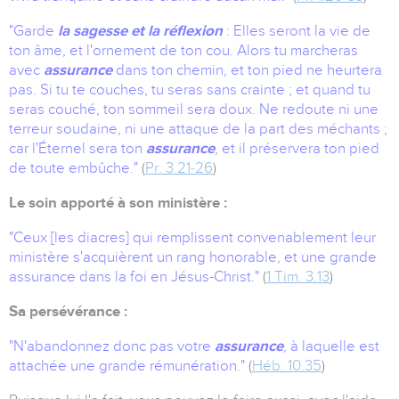
"Garde
la sagesse et la réflexion
: Elles seront la vie de
ton âme, et l'ornement de ton cou. Alors tu marcheras
avec
assurance
dans ton chemin, et ton pied ne heurtera
pas. Si tu te couches, tu seras sans crainte ; et quand tu
seras couché, ton sommeil sera doux. Ne redoute ni une
terreur soudaine, ni une attaque de la part des méchants ;
car l'Éternel sera ton
assurance
, et il préservera ton pied
de toute embûche."
(
Pr. 3.21‑26
)
Le soin apporté à son ministère :
"Ceux [les diacres] qui remplissent convenablement leur
ministère s'acquièrent un rang honorable, et une grande
assurance dans la foi en Jésus-Christ."
(
1 Tim. 3.13
)
Sa persévérance :
"N'abandonnez donc pas votre
assurance
, à laquelle est
attachée une grande rémunération.
"
(
Héb. 10.35
)