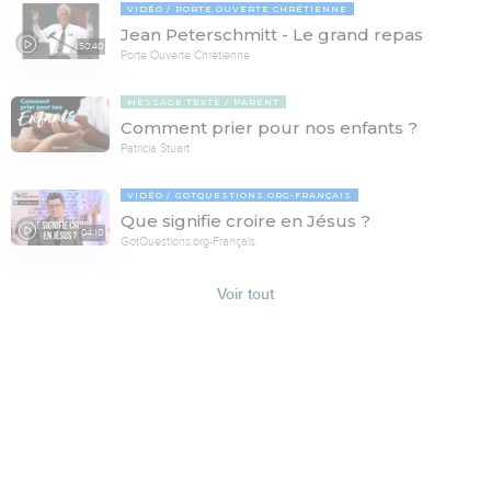
VIDÉO
PORTE OUVERTE CHRÉTIENNE
Jean Peterschmitt - Le grand repas
50:40
Porte Ouverte Chrétienne
MESSAGE TEXTE
PARENT
Comment prier pour nos enfants ?
Patricia Stuart
VIDÉO
GOTQUESTIONS.ORG-FRANÇAIS
Que signifie croire en Jésus ?
04:10
GotQuestions.org-Français
Voir tout