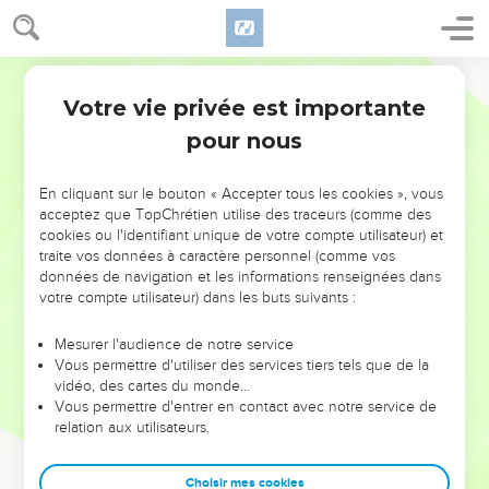
Votre vie privée est importante
pour nous
NE MANQUEZ PAS L’ÉVÉNEMENT
En cliquant sur le bouton « Accepter tous les cookies », vous
DE L’ANNÉE !
acceptez que TopChrétien utilise des traceurs (comme des
cookies ou l'identifiant unique de votre compte utilisateur) et
ET SI LEURS ERREURS POUVAIENT VOUS ÉVITER LES
traite vos données à caractère personnel (comme vos
VOTRES ?
données de navigation et les informations renseignées dans
votre compte utilisateur) dans les buts suivants :
On admire souvent les leaders pour leurs réussites, leur impact,
leur foi ou leur vision. Mais on voit moins les doutes, les erreurs
Mesurer l'audience de notre service
Vous permettre d'utiliser des services tiers tels que de la
et les saisons difficiles qu'ils ont traversés, alors même que ce
vidéo, des cartes du monde…
sont elles qui les ont façonnés.
Vous permettre d'entrer en contact avec notre service de
relation aux utilisateurs.
Dans cette conférence, leaders, entrepreneurs, et responsables
reviennent sur les erreurs marquantes de leur parcours et les
clés pour avancer avec plus de sagesse afin que leurs erreurs
Choisir mes cookies