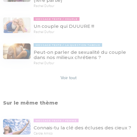
(1ère partie)
Rachel Dufour
MESSAGE TEXTE
COUPLE
Un couple qui DUUURE !!!
Rachel Dufour
MESSAGE TEXTE
LA QUESTION TABOUE
Peut-on parler de sexualité du couple
dans nos milieux chrétiens ?
Rachel Dufour
Voir tout
Sur le même thème
MESSAGE TEXTE
FEMME
Connais-tu la clé des écluses des cieux ?
Carole Amico