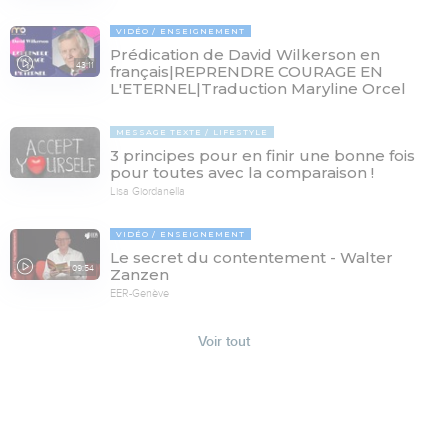
VIDÉO
ENSEIGNEMENT
Prédication de David Wilkerson en
43:11
français|REPRENDRE COURAGE EN
L'ETERNEL|Traduction Maryline Orcel
MESSAGE TEXTE
LIFESTYLE
3 principes pour en finir une bonne fois
pour toutes avec la comparaison !
Lisa Giordanella
VIDÉO
ENSEIGNEMENT
Le secret du contentement - Walter
09:54
Zanzen
EER-Genève
Voir tout