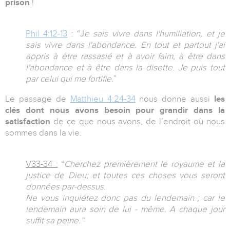
prison
!
Phil 4:12-13
: “J
e sais vivre dans l'humiliation, et je
sais vivre dans l'abondance. En tout et partout j'ai
appris à être rassasié et à avoir faim, à être dans
l'abondance et à être dans la disette. Je puis tout
par celui qui me fortifie.
”
Le passage de
Matthieu 4:24-34
nous donne aussi
les
clés dont nous avons besoin pour grandir dans la
satisfaction
de ce que nous avons, de l’endroit où nous
sommes dans la vie.
V33-34 :
“
Cherchez premièrement le royaume et la
justice de Dieu; et toutes ces choses vous seront
données par-dessus.
Ne vous inquiétez donc pas du lendemain ; car le
lendemain aura soin de lui - même. A chaque jour
suffit sa peine.”