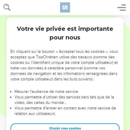
Votre vie privée est importante
pour nous
NE MANQUEZ PAS L’ÉVÉNEMENT
En cliquant sur le bouton « Accepter tous les cookies », vous
DE L’ANNÉE !
acceptez que TopChrétien utilise des traceurs (comme des
cookies ou l'identifiant unique de votre compte utilisateur) et
ET SI LEURS ERREURS POUVAIENT VOUS ÉVITER LES
traite vos données à caractère personnel (comme vos
VOTRES ?
données de navigation et les informations renseignées dans
votre compte utilisateur) dans les buts suivants :
On admire souvent les leaders pour leurs réussites, leur impact,
leur foi ou leur vision. Mais on voit moins les doutes, les erreurs
Mesurer l'audience de notre service
Vous permettre d'utiliser des services tiers tels que de la
et les saisons difficiles qu'ils ont traversés, alors même que ce
vidéo, des cartes du monde…
sont elles qui les ont façonnés.
Vous permettre d'entrer en contact avec notre service de
relation aux utilisateurs.
Dans cette conférence, leaders, entrepreneurs, et responsables
reviennent sur les erreurs marquantes de leur parcours et les
clés pour avancer avec plus de sagesse afin que leurs erreurs
Choisir mes cookies