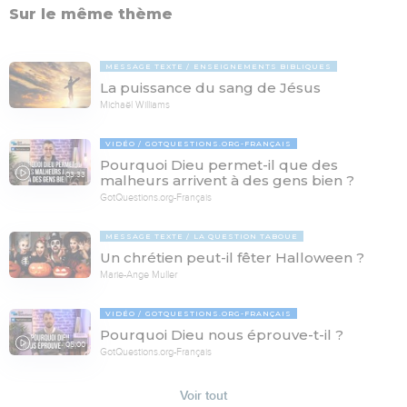
Sur le même thème
MESSAGE TEXTE
ENSEIGNEMENTS BIBLIQUES
La puissance du sang de Jésus
Michaël Williams
VIDÉO
GOTQUESTIONS.ORG-FRANÇAIS
Pourquoi Dieu permet-il que des
03:33
malheurs arrivent à des gens bien ?
GotQuestions.org-Français
MESSAGE TEXTE
LA QUESTION TABOUE
Un chrétien peut-il fêter Halloween ?
Marie-Ange Muller
VIDÉO
GOTQUESTIONS.ORG-FRANÇAIS
Pourquoi Dieu nous éprouve-t-il ?
05:00
GotQuestions.org-Français
Voir tout