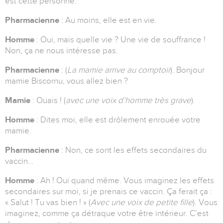
est cette personne.
Pharmacienne
: Au moins, elle est en vie.
Homme
: Oui, mais quelle vie ? Une vie de souffrance !
Non, ça ne nous intéresse pas.
Pharmacienne
: (
La mamie arrive au comptoir
). Bonjour
mamie Biscornu, vous allez bien ?
Mamie
: Ouais ! (
avec une voix d’homme très grave
).
Homme
: Dites moi, elle est drôlement enrouée votre
mamie.
Pharmacienne
: Non, ce sont les effets secondaires du
vaccin…
Homme
: Ah ! Oui quand même. Vous imaginez les effets
secondaires sur moi, si je prenais ce vaccin. Ça ferait ça :
« Salut ! Tu vas bien ! » (
Avec une voix de petite fille
). Vous
imaginez, comme ça détraque votre être intérieur. C’est