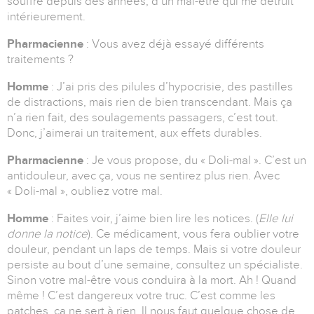
souffre depuis des années, d’un mal-être qui me détruit
intérieurement.
Pharmacienne
: Vous avez déjà essayé différents
traitements ?
Homme
: J’ai pris des pilules d’hypocrisie, des pastilles
de distractions, mais rien de bien transcendant. Mais ça
n’a rien fait, des soulagements passagers, c’est tout.
Donc, j’aimerai un traitement, aux effets durables.
Pharmacienne
: Je vous propose, du « Doli-mal ». C’est un
antidouleur, avec ça, vous ne sentirez plus rien. Avec
« Doli-mal », oubliez votre mal.
Homme
: Faites voir, j’aime bien lire les notices. (
Elle lui
donne la notice
). Ce médicament, vous fera oublier votre
douleur, pendant un laps de temps. Mais si votre douleur
persiste au bout d’une semaine, consultez un spécialiste.
Sinon votre mal-être vous conduira à la mort. Ah ! Quand
même ! C’est dangereux votre truc. C’est comme les
patches, ça ne sert à rien. Il nous faut quelque chose de