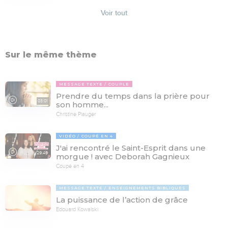
Voir tout
Sur le même thème
MESSAGE TEXTE
COUPLE
Prendre du temps dans la prière pour
03:01
son homme...
Christine Piauger
VIDÉO
COUPÉ EN 4
J'ai rencontré le Saint-Esprit dans une
29:46
morgue ! avec Deborah Gagnieux
Coupé en 4
MESSAGE TEXTE
ENSEIGNEMENTS BIBLIQUES
La puissance de l’action de grâce
Edouard Kowalski