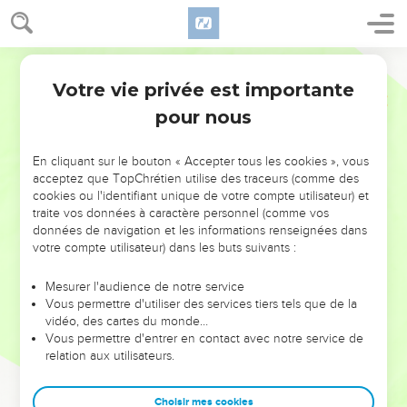
Votre vie privée est importante
pour nous
NE MANQUEZ PAS L’ÉVÉNEMENT
En cliquant sur le bouton « Accepter tous les cookies », vous
DE L’ANNÉE !
acceptez que TopChrétien utilise des traceurs (comme des
cookies ou l'identifiant unique de votre compte utilisateur) et
ET SI LEURS ERREURS POUVAIENT VOUS ÉVITER LES
traite vos données à caractère personnel (comme vos
VOTRES ?
données de navigation et les informations renseignées dans
votre compte utilisateur) dans les buts suivants :
On admire souvent les leaders pour leurs réussites, leur impact,
leur foi ou leur vision. Mais on voit moins les doutes, les erreurs
Mesurer l'audience de notre service
Vous permettre d'utiliser des services tiers tels que de la
et les saisons difficiles qu'ils ont traversés, alors même que ce
vidéo, des cartes du monde…
sont elles qui les ont façonnés.
Vous permettre d'entrer en contact avec notre service de
relation aux utilisateurs.
Dans cette conférence, leaders, entrepreneurs, et responsables
reviennent sur les erreurs marquantes de leur parcours et les
clés pour avancer avec plus de sagesse afin que leurs erreurs
Choisir mes cookies