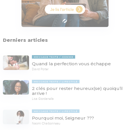
Derniers articles
MESSAGE TEXTE
HOMME
Quand la perfection vous échappe
David Porter
MESSAGE TEXTE
LIFESTYLE
2 clés pour rester heureux(se) quoiqu’il
arrive !
Lisa Giordanella
MESSAGE TEXTE
LIFESTYLE
Pourquoi moi, Seigneur ???
Naomi Charbonneau