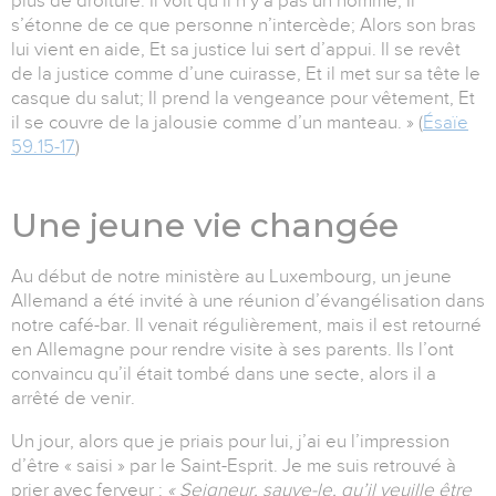
plus de droiture. Il voit qu’il n’y a pas un homme, Il
s’étonne de ce que personne n’intercède; Alors son bras
lui vient en aide, Et sa justice lui sert d’appui. Il se revêt
de la justice comme d’une cuirasse, Et il met sur sa tête le
casque du salut; Il prend la vengeance pour vêtement, Et
il se couvre de la jalousie comme d’un manteau. » (
Ésaïe
59.15-17
)
Une jeune vie changée
Au début de notre ministère au Luxembourg, un jeune
Allemand a été invité à une réunion d’évangélisation dans
notre café-bar. Il venait régulièrement, mais il est retourné
en Allemagne pour rendre visite à ses parents. Ils l’ont
convaincu qu’il était tombé dans une secte, alors il a
arrêté de venir.
Un jour, alors que je priais pour lui, j’ai eu l’impression
d’être « saisi » par le Saint-Esprit. Je me suis retrouvé à
prier avec ferveur :
« Seigneur, sauve-le, qu’il veuille être