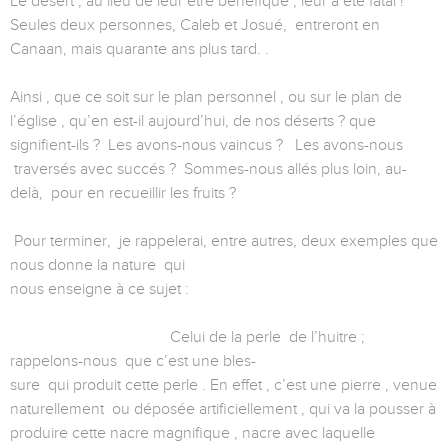
Le désert , au lieu de leur être bénéfique , leur a été fatal !
Seules deux personnes, Caleb et Josué, entreront en
Canaan, mais quarante ans plus tard. .
Ainsi , que ce soit sur le plan personnel , ou sur le plan de
l’église , qu’en est-il aujourd’hui, de nos déserts ? que
signifient-ils ? Les avons-nous vaincus ? Les avons-nous
traversés avec succés ? Sommes-nous allés plus loin, au-
delà, pour en recueillir les fruits ?
Pour terminer, je rappelerai, entre autres, deux exemples que
nous donne la nature qui
nous enseigne à ce sujet :
Celui de la perle de l’huitre ;
rappelons-nous que c’est une bles-
sure qui produit cette perle . En effet , c’est une pierre , venue
naturellement ou déposée artificiellement , qui va la pousser à
produire cette nacre magnifique , nacre avec laquelle