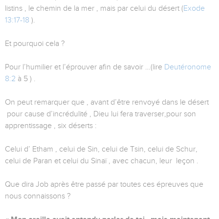
listins , le chemin de la mer , mais par celui du désert (
Exode
13:17-18
).
Et pourquoi cela ?
Pour l’humilier et l’éprouver afin de savoir …(lire
Deutéronome
8:2
à 5 ) .
On peut remarquer que , avant d’être renvoyé dans le désert
pour cause d’incrédulité , Dieu lui fera traverser,pour son
apprentissage , six déserts :
Celui d’ Etham , celui de Sin, celui de Tsin, celui de Schur,
celui de Paran et celui du Sinaï , avec chacun, leur leçon .
Que dira Job après être passé par toutes ces épreuves que
nous connaissons ?