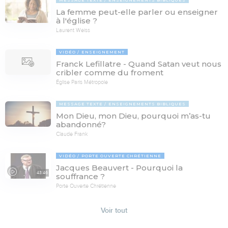
La femme peut-elle parler ou enseigner
à l'église ?
Laurent Weiss
VIDÉO
ENSEIGNEMENT
Franck Lefillatre - Quand Satan veut nous
cribler comme du froment
Église Paris Métropole
MESSAGE TEXTE
ENSEIGNEMENTS BIBLIQUES
Mon Dieu, mon Dieu, pourquoi m’as-tu
abandonné?
Claude Frank
VIDÉO
PORTE OUVERTE CHRÉTIENNE
Jacques Beauvert - Pourquoi la
43:46
souffrance ?
Porte Ouverte Chrétienne
Voir tout