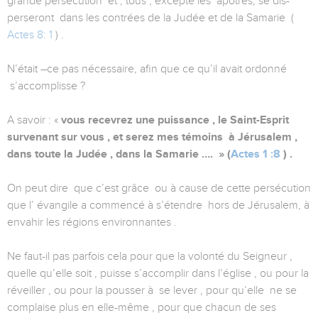
grande persécution et , tous , excepté les apôtres, se dis-
perseront dans les contrées de la Judée et de la Samarie (
Actes 8: 1
) .
N’était –ce pas nécessaire, afin que ce qu’il avait ordonné
s’accomplisse ?
A savoir : «
vous recevrez une puissance , le Saint-Esprit
survenant sur vous , et serez mes témoins à Jérusalem ,
dans toute la Judée , dans la Samarie …. » (
Actes 1 :8
) .
On peut dire que c’est grâce ou à cause de cette persécution
que l’ évangile a commencé à s’étendre hors de Jérusalem, à
envahir les régions environnantes .
Ne faut-il pas parfois cela pour que la volonté du Seigneur ,
quelle qu’elle soit , puisse s’accomplir dans l’église , ou pour la
réveiller , ou pour la pousser à se lever , pour qu’elle ne se
complaise plus en elle-même , pour que chacun de ses