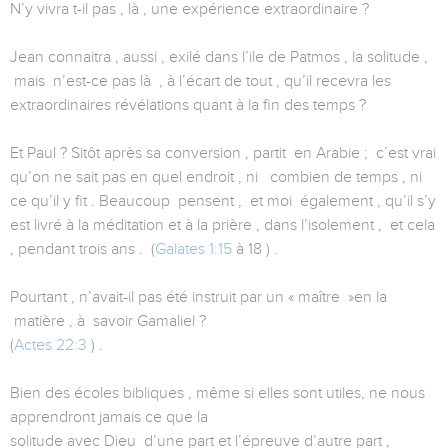
N’y vivra t-il pas , là , une expérience extraordinaire ?
Jean connaitra , aussi , exilé dans l’ile de Patmos , la solitude ,
mais n’est-ce pas là , à l’écart de tout , qu’il recevra les
extraordinaires révélations quant à la fin des temps ?
Et Paul ? Sitôt après sa conversion , partit en Arabie ; c’est vrai
qu’on ne sait pas en quel endroit , ni combien de temps , ni
ce qu’il y fit . Beaucoup pensent , et moi également , qu’il s’y
est livré à la méditation et à la prière , dans l’isolement , et cela
, pendant trois ans . (
Galates 1:15
à 18 ) .
Pourtant , n’avait-il pas été instruit par un « maître »en la
matière , à savoir Gamaliel ?
(
Actes 22:3
) .
Bien des écoles bibliques , même si elles sont utiles, ne nous
apprendront jamais ce que la
solitude avec Dieu d’une part et l’épreuve d’autre part ,