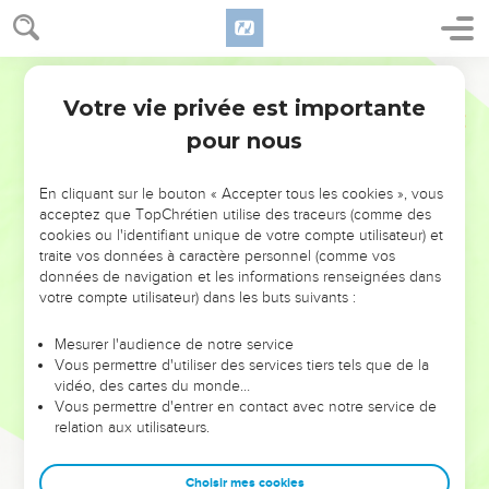
Votre vie privée est importante
pour nous
NE MANQUEZ PAS L’ÉVÉNEMENT
En cliquant sur le bouton « Accepter tous les cookies », vous
DE L’ANNÉE !
acceptez que TopChrétien utilise des traceurs (comme des
cookies ou l'identifiant unique de votre compte utilisateur) et
ET SI LEURS ERREURS POUVAIENT VOUS ÉVITER LES
traite vos données à caractère personnel (comme vos
VOTRES ?
données de navigation et les informations renseignées dans
votre compte utilisateur) dans les buts suivants :
On admire souvent les leaders pour leurs réussites, leur impact,
leur foi ou leur vision. Mais on voit moins les doutes, les erreurs
Mesurer l'audience de notre service
Vous permettre d'utiliser des services tiers tels que de la
et les saisons difficiles qu'ils ont traversés, alors même que ce
vidéo, des cartes du monde…
sont elles qui les ont façonnés.
Vous permettre d'entrer en contact avec notre service de
relation aux utilisateurs.
Dans cette conférence, leaders, entrepreneurs, et responsables
reviennent sur les erreurs marquantes de leur parcours et les
clés pour avancer avec plus de sagesse afin que leurs erreurs
Choisir mes cookies