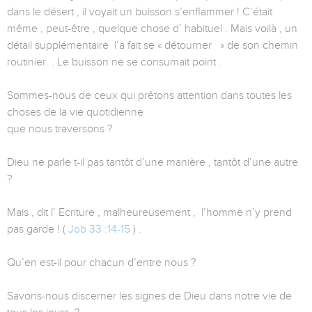
dans le désert , il voyait un buisson s’enflammer ! C’était
même , peut-être , quelque chose d’ habituel . Mais voilà , un
détail supplémentaire l’a fait se « détourner » de son chemin
routinier . Le buisson ne se consumait point .
Sommes-nous de ceux qui prêtons attention dans toutes les
choses de la vie quotidienne
que nous traversons ?
Dieu ne parle t-il pas tantôt d’une manière , tantôt d’une autre
?
Mais , dit l’ Ecriture , malheureusement , l’homme n’y prend
pas garde ! (
Job 33 :14-15
) .
Qu’en est-il pour chacun d’entre nous ?
Savons-nous discerner les signes de Dieu dans notre vie de