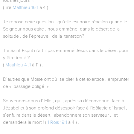
tous les jours ?
( lire
Matthieu 16:1
à 4 ) .
Je repose cette question : qu’elle est notre réaction quand le
Seigneur nous attire , nous emmène dans le désert de la
solitude , de l’épreuve, de la tentation?
Le Saint-Esprit n’a-t-il pas emmené Jésus dans le désert pour
y être tenté ?
(
Matthieu 4 :1
à 11 ) .
D’autres que Moïse ont dù se plier à cet exercice , emprunter
ce « passage obligé » .
Souvenons-nous d’ Elie , qui , après sa déconvenue face à
Jézabel et à son profond désespoir face à l’idôlatrie d’ Israël ,
s’enfuira dans le désert , abandonnera son serviteur , et
demandera la mort ! (
1 Rois 19:1
à 4 ) .