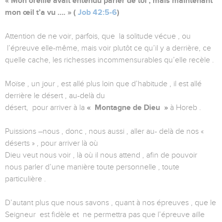
« Mon oreille avait entendu parler de toi , mais maintenant
mon œil t’a vu …. » (
Job 42:5-6
)
Attention de ne voir, parfois, que la solitude vécue , ou
l’épreuve elle-même, mais voir plutôt ce qu’il y a derrière, ce
quelle cache, les richesses incommensurables qu’elle recèle .
Moïse , un jour , est allé plus loin que d’habitude , il est allé
derrière le désert , au-delà du
désert, pour arriver à la
« Montagne de Dieu »
à Horeb .
Puissions –nous , donc , nous aussi , aller au- delà de nos «
déserts » , pour arriver là où
Dieu veut nous voir , là où il nous attend , afin de pouvoir
nous parler d’une manière toute personnelle , toute
particulière .
D’autant plus que nous savons , quant à nos épreuves , que le
Seigneur est fidèle et ne permettra pas que l’épreuve aille