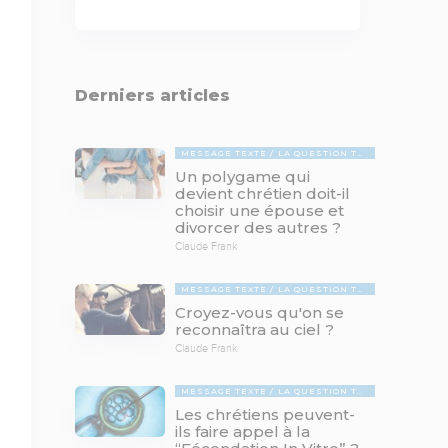
Derniers articles
MESSAGE TEXTE
LA QUESTION TABOUE
Un polygame qui
devient chrétien doit-il
choisir une épouse et
divorcer des autres ?
Claude Frank
MESSAGE TEXTE
LA QUESTION TABOUE
Croyez-vous qu'on se
reconnaîtra au ciel ?
Claude Frank
MESSAGE TEXTE
LA QUESTION TABOUE
Les chrétiens peuvent-
ils faire appel à la