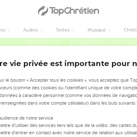
éos
Audios
Textes
Musique
Chrét
re vie privée est importante pour 
NEMENT DE L’ANNÉE !
ÉVITER LES VOTRES ?
sur le bouton « Accepter tous les cookies », vous acceptez que T
traceurs (comme des cookies ou l'identifiant unique de votre compte 
tes, leur impact, leur foi ou leur vision. Mais on voit
s données à caractère personnel (comme vos données de navigatio
fficiles qu'ils ont traversés, alors même que ce sont
 renseignées dans votre compte utilisateur) dans les buts suivants 
audience de notre service
s, et responsables reviennent sur les erreurs
 avancer avec plus de sagesse afin que leurs erreurs
ttre d'utiliser des services tiers tels que de la vidéo, des cartes
un ministère, une équipe, un groupe ou une famille,
ttre d'entrer en contact avec notre service de relation aux utilisat