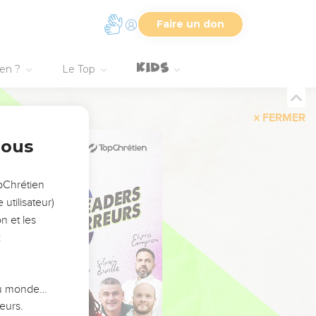
Faire un don
ien ?
Le Top
FERMER
nous
opChrétien
utilisateur)
n et les
:
 du monde…
eurs.