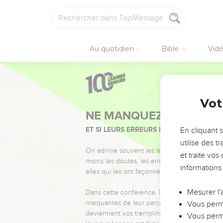
Au quotidien
Bible
Vid
Vot
NE MANQUEZ PAS L’ÉVÉ
ET SI LEURS ERREURS POUVAIENT VOUS 
En cliquant 
utilise des 
On admire souvent les leaders pour leurs réussi
et traite vo
moins les doutes, les erreurs et les saisons di
informations
elles qui les ont façonnés.
Mesurer l'
Dans cette conférence, leaders, entrepreneur
marquantes de leur parcours et les clés pour
Vous perme
deviennent vos tremplins. Que vous guidiez 
Vous perme