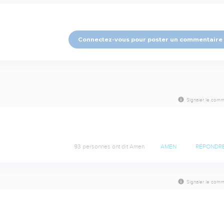
Connectez-vous pour poster un commentaire
Signaler le comm
93 personnes ont dit Amen
AMEN
RÉPONDR
Signaler le comm