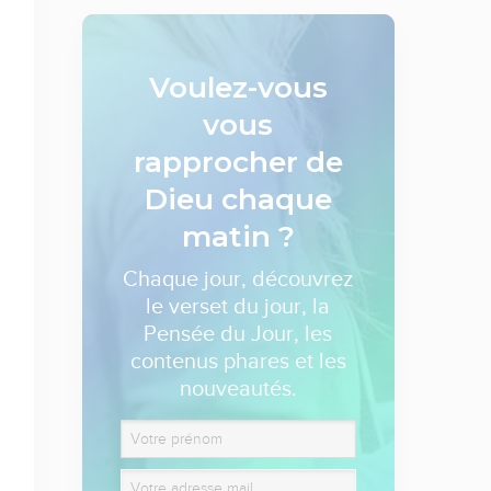
Voulez-vous
vous
rapprocher de
Dieu
chaque
matin ?
Chaque jour, découvrez
le verset du jour, la
Pensée du Jour, les
contenus phares et les
nouveautés.