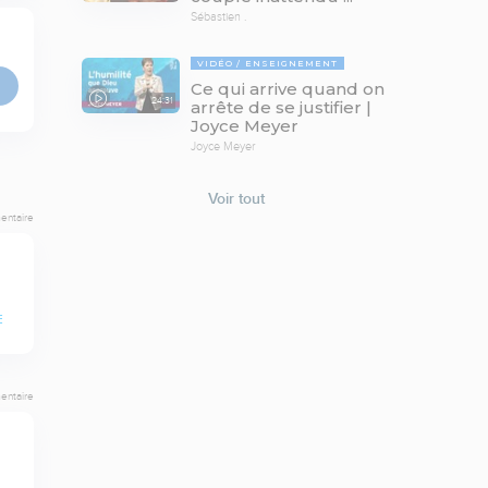
Sébastien .
VIDÉO
ENSEIGNEMENT
Ce qui arrive quand on
24:31
arrête de se justifier |
Joyce Meyer
Joyce Meyer
Voir tout
entaire
E
entaire