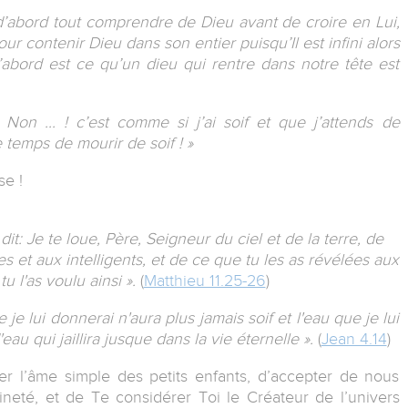
 d’abord tout comprendre de Dieu avant de croire en Lui,
ur contenir Dieu dans son entier puisqu’Il est infini alors
 d’abord est ce qu’un dieu qui rentre dans notre tête est
 Non ... ! c’est comme si j’ai soif et que j’attends de
e temps de mourir de soif ! »
se !
 dit: Je te loue, Père, Seigneur du ciel et de la terre, de
 et aux intelligents, et de ce que tu les as révélées aux
u l'as voulu ainsi ».
(
Matthieu 11.25-26
)
 je lui donnerai n'aura plus jamais soif et l'eau que je lui
au qui jaillira jusque dans la vie éternelle ».
(
Jean 4.14
)
r l’âme simple des petits enfants, d’accepter de nous
aineté, et de Te considérer Toi le Créateur de l’univers