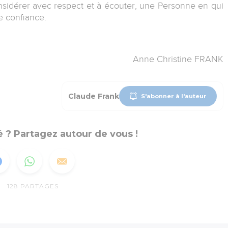
idérer avec respect et à écouter, une Personne en qui
 confiance.
Anne Christine FRANK
Claude Frank
S'abonner à l'auteur
 ? Partagez autour de vous !
128
PARTAGES