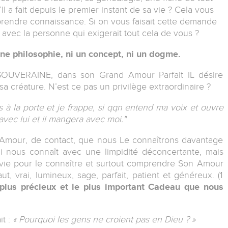
Il a fait depuis le premier instant de sa vie ? Cela vous
rendre connaissance. Si on vous faisait cette demande
avec la personne qui exigerait tout cela de vous ?
une philosophie, ni un concept, ni un dogme.
SOUVERAINE, dans son Grand Amour Parfait IL désire
 créature. N’est ce pas un privilège extraordinaire ?
 à la porte et je frappe, si qqn entend ma voix et ouvre
 avec lui et il mangera avec moi."
d’Amour, de contact, que nous Le connaîtrons davantage
i nous connaît avec une limpidité déconcertante, mais
vie pour le connaître et surtout comprendre Son Amour
aut, vrai, lumineux, sage, parfait, patient et généreux. (1
 plus précieux et le plus important Cadeau que nous
it :
« Pourquoi les gens ne croient pas en Dieu ? »