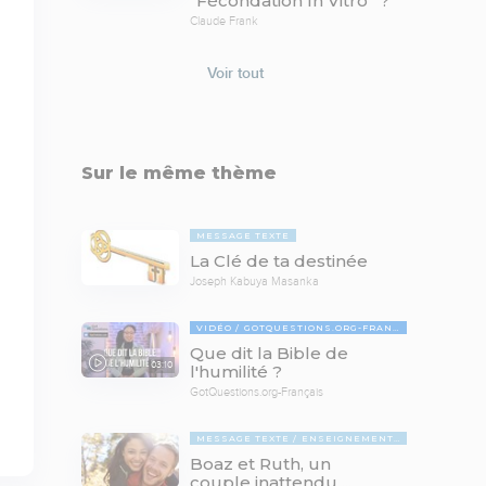
“Fécondation In Vitro” ?
Claude Frank
Voir tout
Sur le même thème
MESSAGE TEXTE
La Clé de ta destinée
Joseph Kabuya Masanka
VIDÉO
GOTQUESTIONS.ORG-FRANÇAIS
Que dit la Bible de
03:10
l'humilité ?
GotQuestions.org-Français
MESSAGE TEXTE
ENSEIGNEMENTS BIBLIQUES
Boaz et Ruth, un
couple inattendu ...