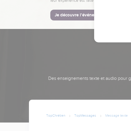
leur expérience est faite pour vous.
Je découvre l’événement
Des enseignements texte et audio pour gra
TopChrétien
TopMessages
Message texte