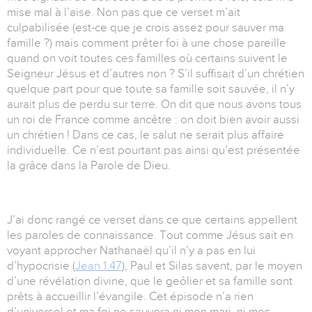
mise mal à l’aise. Non pas que ce verset m’ait
culpabilisée (est-ce que je crois assez pour sauver ma
famille ?) mais comment prêter foi à une chose pareille
quand on voit toutes ces familles où certains suivent le
Seigneur Jésus et d’autres non ? S’il suffisait d’un chrétien
quelque part pour que toute sa famille soit sauvée, il n’y
aurait plus de perdu sur terre. On dit que nous avons tous
un roi de France comme ancêtre : on doit bien avoir aussi
un chrétien ! Dans ce cas, le salut ne serait plus affaire
individuelle. Ce n’est pourtant pas ainsi qu’est présentée
la grâce dans la Parole de Dieu.
J’ai donc rangé ce verset dans ce que certains appellent
les paroles de connaissance. Tout comme Jésus sait en
voyant approcher Nathanaël qu’il n’y a pas en lui
d’hypocrisie (
Jean 1.47
), Paul et Silas savent, par le moyen
d’une révélation divine, que le geôlier et sa famille sont
prêts à accueillir l’évangile. Cet épisode n’a rien
d’universel et ma foi ne sauvera ni mon mari, ni mes