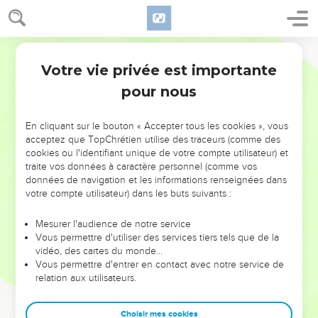
Votre vie privée est importante
pour nous
NE MANQUEZ PAS L’ÉVÉNEMENT
En cliquant sur le bouton « Accepter tous les cookies », vous
DE L’ANNÉE !
acceptez que TopChrétien utilise des traceurs (comme des
cookies ou l'identifiant unique de votre compte utilisateur) et
ET SI LEURS ERREURS POUVAIENT VOUS ÉVITER LES
traite vos données à caractère personnel (comme vos
VOTRES ?
données de navigation et les informations renseignées dans
votre compte utilisateur) dans les buts suivants :
On admire souvent les leaders pour leurs réussites, leur impact,
leur foi ou leur vision. Mais on voit moins les doutes, les erreurs
Mesurer l'audience de notre service
Vous permettre d'utiliser des services tiers tels que de la
et les saisons difficiles qu'ils ont traversés, alors même que ce
vidéo, des cartes du monde…
sont elles qui les ont façonnés.
Vous permettre d'entrer en contact avec notre service de
relation aux utilisateurs.
Dans cette conférence, leaders, entrepreneurs, et responsables
reviennent sur les erreurs marquantes de leur parcours et les
clés pour avancer avec plus de sagesse afin que leurs erreurs
Choisir mes cookies