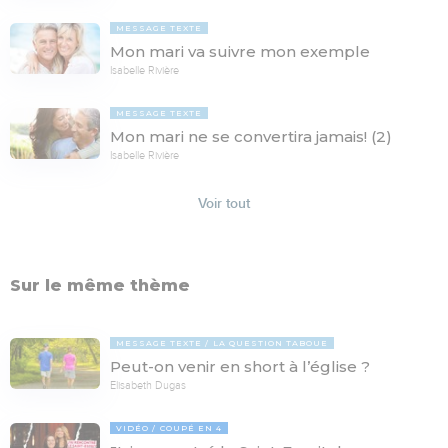
MESSAGE TEXTE
Mon mari va suivre mon exemple
Isabelle Rivière
MESSAGE TEXTE
Mon mari ne se convertira jamais! (2)
Isabelle Rivière
Voir tout
Sur le même thème
MESSAGE TEXTE
LA QUESTION TABOUE
Peut-on venir en short à l’église ?
Elisabeth Dugas
VIDÉO
COUPÉ EN 4