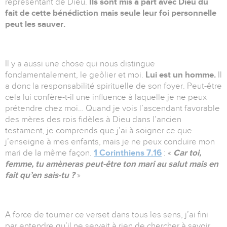
représentant de Dieu.
Ils sont mis à part avec Dieu du
fait de cette bénédiction mais seule leur foi personnelle
peut les sauver.
Il y a aussi une chose qui nous distingue
fondamentalement, le geôlier et moi.
Lui est un homme.
Il
a donc la responsabilité spirituelle de son foyer. Peut-être
cela lui confère-t-il une influence à laquelle je ne peux
prétendre chez moi… Quand je vois l’ascendant favorable
des mères des rois fidèles à Dieu dans l’ancien
testament, je comprends que j’ai à soigner ce que
j’enseigne à mes enfants, mais je ne peux conduire mon
mari de la même façon.
1 Corinthiens 7.16
: «
Car toi,
femme, tu amèneras peut-être ton mari au salut mais en
fait qu’en sais-tu ?
»
A force de tourner ce verset dans tous les sens, j’ai fini
par entendre qu’il ne servait à rien de chercher à savoir