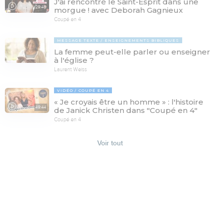
J'ai rencontré le Saint-Esprit dans une
29:46
morgue ! avec Deborah Gagnieux
Coupé en 4
MESSAGE TEXTE
ENSEIGNEMENTS BIBLIQUES
La femme peut-elle parler ou enseigner
à l'église ?
Laurent Weiss
VIDÉO
COUPÉ EN 4
« Je croyais être un homme » : l'histoire
49:44
de Janick Christen dans "Coupé en 4"
Coupé en 4
Voir tout