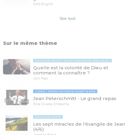
Carlo Brugnoli
Voir tout
Sur le même thème
MESSAGE TEXTE
ENSEIGNEMENTS BIBLIQUES
Quelle est la volonté de Dieu et
comment la connaître ?
John Piper
VIDÉO
PORTE OUVERTE CHRÉTIENNE
Jean Peterschmitt - Le grand repas
50:40
Porte Ouverte Chrétienne
MESSAGE TEXTE
Les sept miracles de l'évangile de Jean
(4/6)
Jonathan Bersot