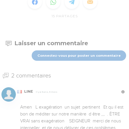
15
PARTAGES
Laisser un commentaire
Connectez-vous pour poster un commentaire
2 commentaires
LINE
Il y a 3 ans, 3 mois
Amen   L exagération  un sujet  pertinent   Et qu il est 
bon de méditer sur notre manière  d être ,,,  . ÊTRE 
VRAI sans exagération    SEIGNEUR  merci de nous 
interpeller  et de nous délivrer de ces problèmes  