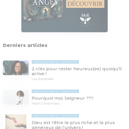
Derniers articles
MESSAGE TEXTE
LIFESTYLE
2 clés pour rester heureux(se) quoiqu’il
arrive !
Lisa Giordanella
MESSAGE TEXTE
LIFESTYLE
Pourquoi moi, Seigneur ???
Naomi Charbonneau
MESSAGE TEXTE
LIFESTYLE
Dieu est l'être le plus riche et le plus
généreux de l'univers !