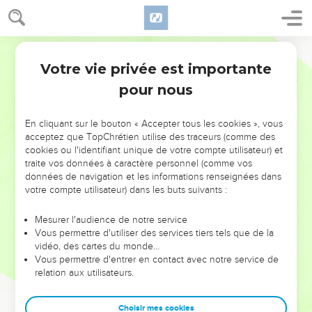
Votre vie privée est importante
pour nous
NE MANQUEZ PAS L’ÉVÉNEMENT
En cliquant sur le bouton « Accepter tous les cookies », vous
DE L’ANNÉE !
acceptez que TopChrétien utilise des traceurs (comme des
cookies ou l'identifiant unique de votre compte utilisateur) et
ET SI LEURS ERREURS POUVAIENT VOUS ÉVITER LES
traite vos données à caractère personnel (comme vos
VOTRES ?
données de navigation et les informations renseignées dans
votre compte utilisateur) dans les buts suivants :
On admire souvent les leaders pour leurs réussites, leur impact,
leur foi ou leur vision. Mais on voit moins les doutes, les erreurs
Mesurer l'audience de notre service
Vous permettre d'utiliser des services tiers tels que de la
et les saisons difficiles qu'ils ont traversés, alors même que ce
vidéo, des cartes du monde…
sont elles qui les ont façonnés.
Vous permettre d'entrer en contact avec notre service de
relation aux utilisateurs.
Dans cette conférence, leaders, entrepreneurs, et responsables
reviennent sur les erreurs marquantes de leur parcours et les
clés pour avancer avec plus de sagesse afin que leurs erreurs
Choisir mes cookies