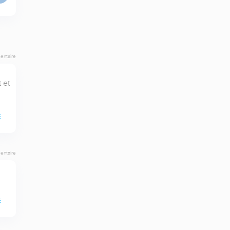
entaire
et 
E
entaire
E