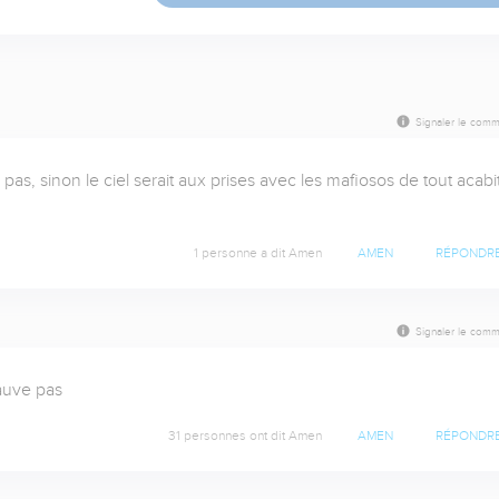
Signaler le comm
s, sinon le ciel serait aux prises avec les mafiosos de tout acabit 
1 personne a dit Amen
AMEN
RÉPONDR
Signaler le comm
auve pas
31 personnes ont dit Amen
AMEN
RÉPONDR