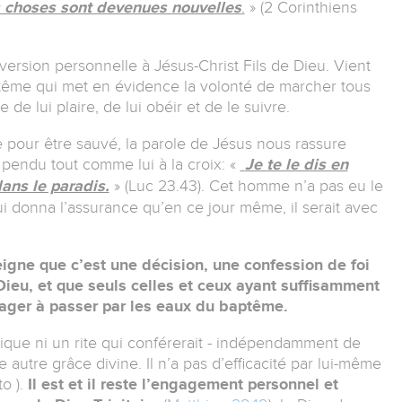
es choses sont devenues nouvelles
» (2 Corinthiens
.
rsion personnelle à Jésus-Christ Fils de Dieu. Vient
tême qui met en évidence la volonté de marcher tous
 de lui plaire, de lui obéir et de le suivre.
e pour être sauvé, la parole de Jésus nous rassure
 pendu tout comme lui à la croix: «
Je te le dis en
dans le paradis.
» (Luc 23.43). Cet homme n’a pas eu le
ui donna l’assurance qu’en ce jour même, il serait avec
gne que c’est une décision, une confession de foi
Dieu, et que seuls celles et ceux ayant suffisamment
gager à passer par les eaux du baptême.
ique ni un rite qui conférerait - indépendamment de
te autre grâce divine. Il n’a pas d’efficacité par lui-même
to ).
Il est et il reste l’engagement personnel et