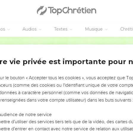
éos
Audios
Textes
Musique
Chrét
re vie privée est importante pour 
NEMENT DE L’ANNÉE !
ÉVITER LES VOTRES ?
sur le bouton « Accepter tous les cookies », vous acceptez que T
traceurs (comme des cookies ou l'identifiant unique de votre compte 
tes, leur impact, leur foi ou leur vision. Mais on voit
s données à caractère personnel (comme vos données de navigatio
fficiles qu'ils ont traversés, alors même que ce sont
 renseignées dans votre compte utilisateur) dans les buts suivants 
audience de notre service
s, et responsables reviennent sur les erreurs
 avancer avec plus de sagesse afin que leurs erreurs
ttre d'utiliser des services tiers tels que de la vidéo, des cartes
un ministère, une équipe, un groupe ou une famille,
ttre d'entrer en contact avec notre service de relation aux utilisat