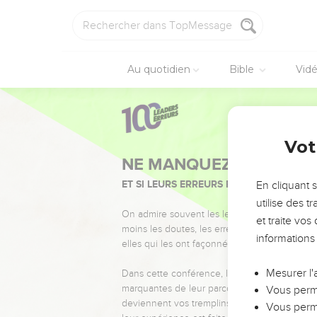
Au quotidien
Bible
Vid
Vot
NE MANQUEZ PAS L’ÉVÉ
ET SI LEURS ERREURS POUVAIENT VOUS 
En cliquant 
utilise des 
On admire souvent les leaders pour leurs réussi
et traite vo
moins les doutes, les erreurs et les saisons di
informations
elles qui les ont façonnés.
Mesurer l'
Dans cette conférence, leaders, entrepreneur
marquantes de leur parcours et les clés pour
Vous perme
deviennent vos tremplins. Que vous guidiez 
Vous perme