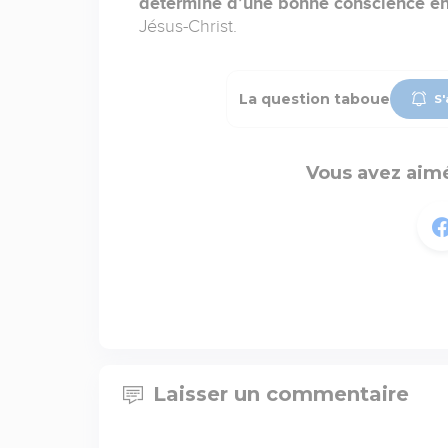
déterminé d’une bonne conscience env
Jésus-Christ.
La question taboue
S'
Vous avez aimé
Laisser un commentaire