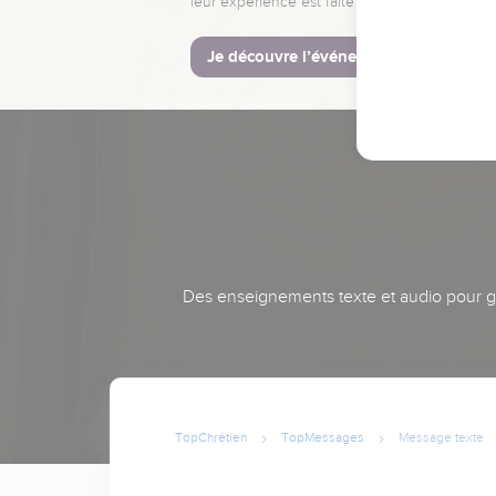
leur expérience est faite pour vous.
Je découvre l’événement
Des enseignements texte et audio pour gra
TopChrétien
TopMessages
Message texte