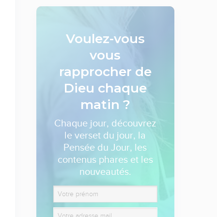
Voulez-vous
vous
rapprocher de
Dieu
chaque
matin ?
Chaque jour, découvrez
le verset du jour, la
Pensée du Jour, les
contenus phares et les
nouveautés.