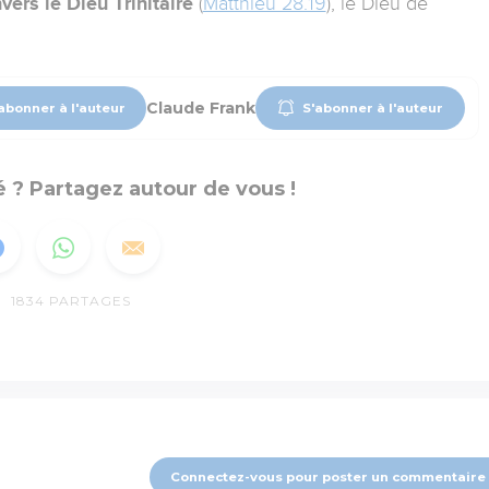
ers le Dieu Trinitaire
(
Matthieu 28.19
), le Dieu de
Claude Frank
abonner à l'auteur
S'abonner à l'auteur
 ? Partagez autour de vous !
1834
PARTAGES
Connectez-vous pour poster un commentaire