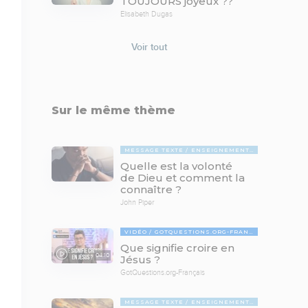
TOUJOURS joyeux ??
Elisabeth Dugas
Voir tout
Sur le même thème
MESSAGE TEXTE
ENSEIGNEMENTS BIBLIQUES
Quelle est la volonté
de Dieu et comment la
connaître ?
John Piper
VIDÉO
GOTQUESTIONS.ORG-FRANÇAIS
Que signifie croire en
04:10
Jésus ?
GotQuestions.org-Français
MESSAGE TEXTE
ENSEIGNEMENTS BIBLIQUES