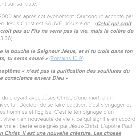
ant sur sa route.
e 2000 ans après cet évènement. Quiconque accepte par
en Jésus-Christ est SAUVÉ. Jésus a dit : «
Celui qui croit
e croit pas au Fils ne verra pas la vie, mais la colère de
3.36)
e la bouche le Seigneur Jésus, et si tu crois dans ton
s, tu seras sauvé »
(
Romains 10.9
).
 baptême «
n’est pas la purification des souillures du
e conscience envers Dieu
»
n du croyant avec Jésus-Christ, d’une mort, d’un
ec lui. Décider de se faire baptiser, c’est s’engager et
es hommes et l’Eglise. C’est le témoignage d’un
t vivre « en nouveauté de vie », ce qui signifie en accord
 vraie liberté enseignés par Jésus-Christ. L’apôtre Paul
n Christ, il est une nouvelle créature. Les choses