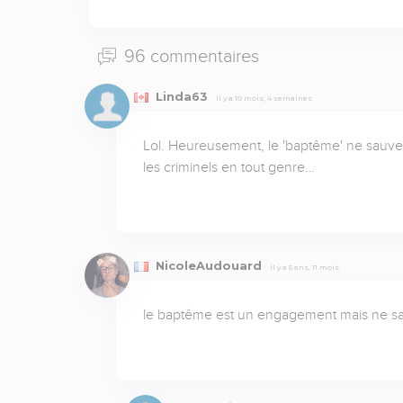
96 commentaires
Linda63
Il y a 10 mois, 4 semaines
Lol. Heureusement, le 'baptême' ne sauve pa
les criminels en tout genre…
NicoleAudouard
Il y a 5 ans, 11 mois
le baptême est un engagement mais ne s