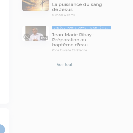
La puissance du sang
de Jésus
Michaël Williams
VIDÉO
PORTE OUVERTE CHRÉTIENNE
Jean-Marie Ribay -
69:02
Préparation au
baptême d'eau
Porte Ouverte Chrétienne
Voir tout