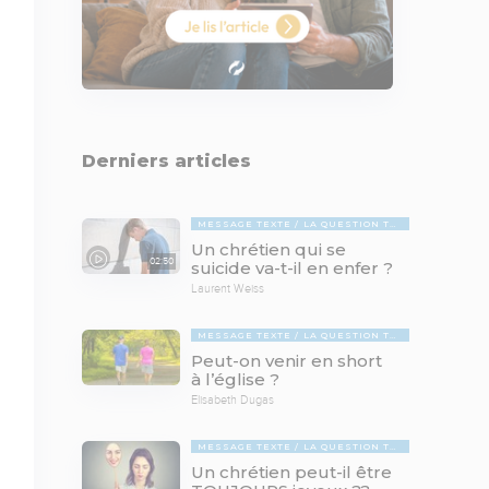
Derniers articles
MESSAGE TEXTE
LA QUESTION TABOUE
Un chrétien qui se
02:50
suicide va-t-il en enfer ?
Laurent Weiss
MESSAGE TEXTE
LA QUESTION TABOUE
Peut-on venir en short
à l’église ?
Elisabeth Dugas
MESSAGE TEXTE
LA QUESTION TABOUE
Un chrétien peut-il être