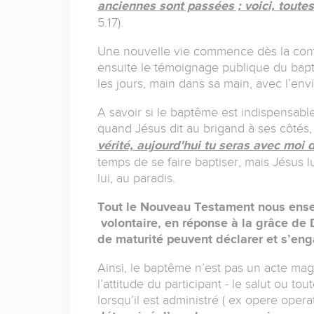
anciennes sont passées ; voici, tout
5.17).
Une nouvelle vie commence dès la conve
ensuite le témoignage publique du bap
les jours, main dans sa main, avec l’envie
A savoir si le baptême est indispensabl
quand Jésus dit au brigand à ses côtés,
vérité, aujourd'hui tu seras avec moi 
temps de se faire baptiser, mais Jésus l
lui, au paradis.
Tout le Nouveau Testament nous ensei
volontaire, en réponse à la grâce de 
de maturité peuvent déclarer et s’en
Ainsi, le baptême n’est pas un acte mag
l’attitude du participant - le salut ou tou
lorsqu’il est administré ( ex opere opera