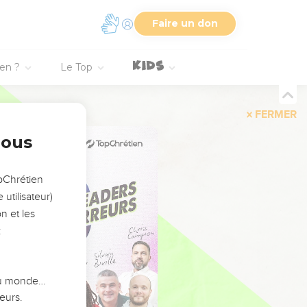
Faire un don
ien ?
Le Top
FERMER
nous
opChrétien
utilisateur)
n et les
:
 du monde…
eurs.