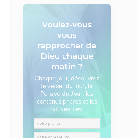
Voulez-vous
vous
rapprocher de
Dieu
chaque
matin ?
Chaque jour, découvrez
le verset du jour, la
Pensée du Jour, les
contenus phares et les
nouveautés.