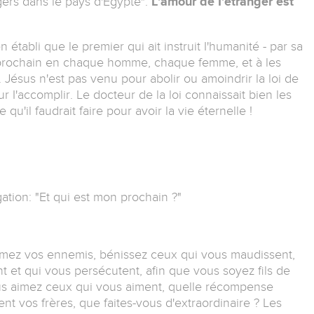
gers dans le pays d'Egypte".
L'amour de I'étranger est
établi que le premier qui ait instruit I'humanité - par sa
e prochain en chaque homme, chaque femme, et à les
. Jésus n'est pas venu pour abolir ou amoindrir la loi de
r I'accomplir. Le docteur de la loi connaissait bien les
u'il faudrait faire pour avoir la vie éternelle !
ation: "Et qui est mon prochain ?"
"Aimez vos ennemis, bénissez ceux qui vous maudissent,
nt et qui vous persécutent, afin que vous soyez fils de
vous aimez ceux qui vous aiment, quelle récompense
nt vos frères, que faites-vous d'extraordinaire ? Les