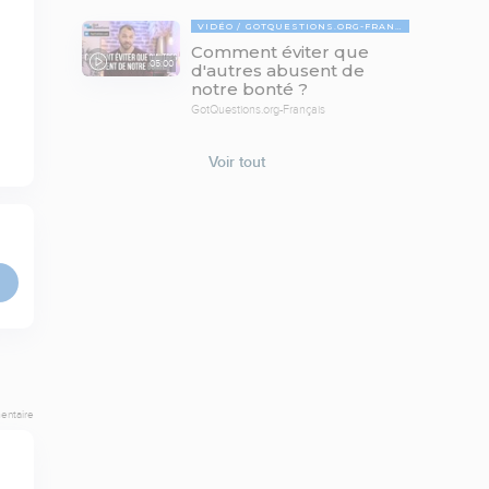
VIDÉO
GOTQUESTIONS.ORG-FRANÇAIS
Comment éviter que
05:00
d'autres abusent de
notre bonté ?
GotQuestions.org-Français
Voir tout
entaire