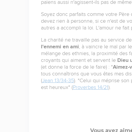
païens aussi n'agissent-ils pas de même
Soyez donc parfaits comme votre Père 
devez rien à personne, si ce n'est de v
autres a accompli la loi. L'amour ne fait
La charité ne travaille pas au service d
I'ennemi en ami
, à vaincre le mal par l
mélange des ethnies, la proximité des fa
croyants qui aiment et servent le
Dieu 
(et donne la force de le faire) : "
Aimez-v
tous connaîtrons que vous êtes mes disc
(
Jean 13/34-35
). "Celui qui méprise so
est heureux" (
Proverbes 14/21
).
Vous avez aimé