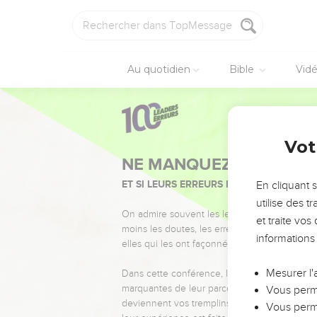
Au quotidien
Bible
Vid
Vot
NE MANQUEZ PAS L’ÉVÉ
ET SI LEURS ERREURS POUVAIENT VOUS 
En cliquant 
utilise des 
On admire souvent les leaders pour leurs réussi
et traite vo
moins les doutes, les erreurs et les saisons di
informations
elles qui les ont façonnés.
Mesurer l'
Dans cette conférence, leaders, entrepreneur
marquantes de leur parcours et les clés pour
Vous perme
deviennent vos tremplins. Que vous guidiez 
Vous perme