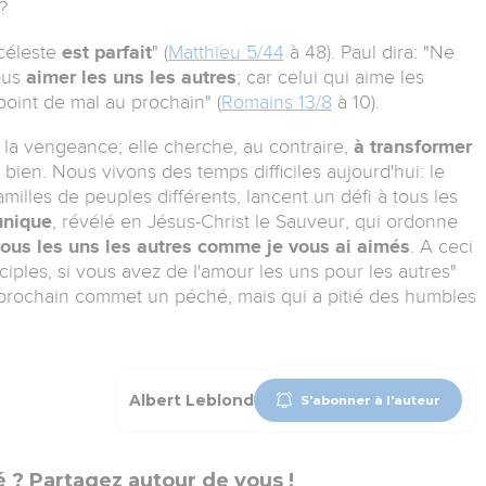
?
céleste
est parfait
" (
Matthieu 5/44
à 48). Paul dira: "Ne
ous
aimer les uns les autres
; car celui qui aime les
 point de mal au prochain" (
Romains 13/8
à 10).
e la vengeance; elle cherche, au contraire,
à transformer
e bien. Nous vivons des temps difficiles aujourd'hui: le
milles de peuples différents, lancent un défi à tous les
unique
, révélé en Jésus-Christ le Sauveur, qui ordonne
ous les uns les autres comme je vous ai aimés
. A ceci
iples, si vous avez de I'amour les uns pour les autres"
n prochain commet un péché, mais qui a pitié des humbles
Albert Leblond
S'abonner à l'auteur
 ? Partagez autour de vous !