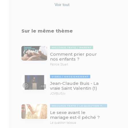
Voir tout
Sur le même thème
MESSAGE TEXTE
PARENT
Comment prier pour
nos enfants ?
Patricia Stuart
VIDÉO
ENSEIGNEMENT
Jean-Claude Buis - La
11:01
vraie Saint Valentin (1)
JCMBUIS.tv
MESSAGE TEXTE
LA QUESTION TABOUE
Le sexe avant le
mariage est-il péché ?
La question taboue