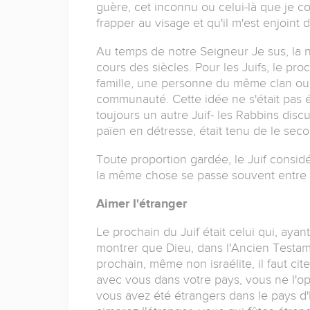
guère, cet inconnu ou celui-là que je c
frapper au visage et qu'il m'est enjoint 
Au temps de notre Seigneur Je sus, la no
cours des siècles. Pour les Juifs, le pro
famille, une personne du même clan ou d
communauté. Cette idée ne s'était pas él
toujours un autre Juif- les Rabbins disc
païen en détresse, était tenu de le seco
Toute proportion gardée, le Juif consid
la même chose se passe souvent entre no
Aimer I'étranger
Le prochain du Juif était celui qui, ayan
montrer que Dieu, dans l'Ancien Testa
prochain, même non israélite, il faut cit
avec vous dans votre pays, vous ne I'o
vous avez été étrangers dans le pays d'