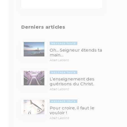
Derniers articles
MESSAGE TEXTE
Oh... Seigneur étends ta
main…
Albert Leblond
MESSAGE TEXTE
L’enseignement des
guérisons du Christ.
Albert Leblond
MESSAGE TEXTE
Pour croire, il faut le
vouloir !
Albert Leblond