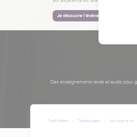
leur expérience est faite pour vous.
Je découvre l’événement
Des enseignements texte et audio pour gra
TopChrétien
TopMessages
Message texte