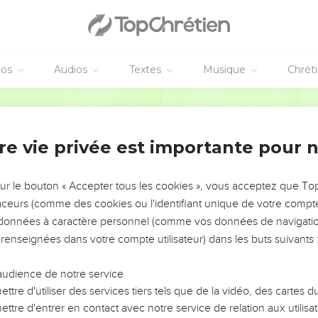
éos
Audios
Textes
Musique
Chrét
re vie privée est importante pour 
NEMENT DE L’ANNÉE !
ÉVITER LES VOTRES ?
sur le bouton « Accepter tous les cookies », vous acceptez que T
traceurs (comme des cookies ou l'identifiant unique de votre compte 
tes, leur impact, leur foi ou leur vision. Mais on voit
s données à caractère personnel (comme vos données de navigatio
fficiles qu'ils ont traversés, alors même que ce sont
 renseignées dans votre compte utilisateur) dans les buts suivants 
audience de notre service
s, et responsables reviennent sur les erreurs
 avancer avec plus de sagesse afin que leurs erreurs
ttre d'utiliser des services tiers tels que de la vidéo, des cartes
un ministère, une équipe, un groupe ou une famille,
ttre d'entrer en contact avec notre service de relation aux utilisat