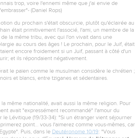
onnais trop, voire I'ennemi même que j'ai envie de
d'embrasser"- (Daniel Rops)
tion du prochain s'était obscurcie, plutôt qu'éclairée au
chain était primitivement I'associé, I'ami, un membre de la
e la même tribu, avec qui I'on vivait dans une
argie au cours des âges ! Le prochain, pour le Juif, était
utaient encore froidement si un Juif, passant à côté d'un
urir; et ils répondaient négativement.
érait le païen comme le musulman considère le chrétien ;
irs et blancs, entre tziganes et sédentaires.
t la même nationalité, avait aussi la même religion. Pour
ment avait "expressément recommandé" I'amour du
er le Lévitique (19/33-34): "Si un étranger vient séjourner
pprimerez point... vous I'aimerez comme vous-mêmes, car
Egypte". Puis, dans le
Deutéronome 10/19
: "Vous