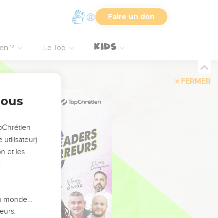
Faire un don
ien ?
Le Top
FERMER
nous
opChrétien
utilisateur)
n et les
:
 du monde…
eurs.