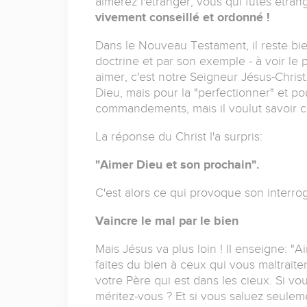
aimerez I'étranger, vous qui fûtes étran
vivement conseillé et ordonné !
Dans le Nouveau Testament, il reste bien 
doctrine et par son exemple - à voir l
aimer, c'est notre Seigneur Jésus-Christ
Dieu, mais pour la "perfectionner" et pou
commandements, mais il voulut savoir ce q
La réponse du Christ I'a surpris:
"Aimer Dieu et son prochain".
C'est alors ce qui provoque son interrog
Vaincre le mal par le bien
Mais Jésus va plus loin ! II enseigne: 
faites du bien à ceux qui vous maltraite
votre Père qui est dans les cieux. Si 
méritez-vous ? Et si vous saluez seuleme