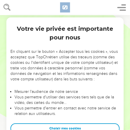
Votre vie privée est importante
pour nous
NE MANQUEZ PAS L’ÉVÉNEMENT
En cliquant sur le bouton « Accepter tous les cookies », vous
DE L’ANNÉE !
acceptez que TopChrétien utilise des traceurs (comme des
cookies ou l'identifiant unique de votre compte utilisateur) et
ET SI LEURS ERREURS POUVAIENT VOUS ÉVITER LES
traite vos données à caractère personnel (comme vos
VOTRES ?
données de navigation et les informations renseignées dans
votre compte utilisateur) dans les buts suivants :
On admire souvent les leaders pour leurs réussites, leur impact,
leur foi ou leur vision. Mais on voit moins les doutes, les erreurs
Mesurer l'audience de notre service
Vous permettre d'utiliser des services tiers tels que de la
et les saisons difficiles qu'ils ont traversés, alors même que ce
vidéo, des cartes du monde…
sont elles qui les ont façonnés.
Vous permettre d'entrer en contact avec notre service de
relation aux utilisateurs.
Dans cette conférence, leaders, entrepreneurs, et responsables
reviennent sur les erreurs marquantes de leur parcours et les
clés pour avancer avec plus de sagesse afin que leurs erreurs
Choisir mes cookies