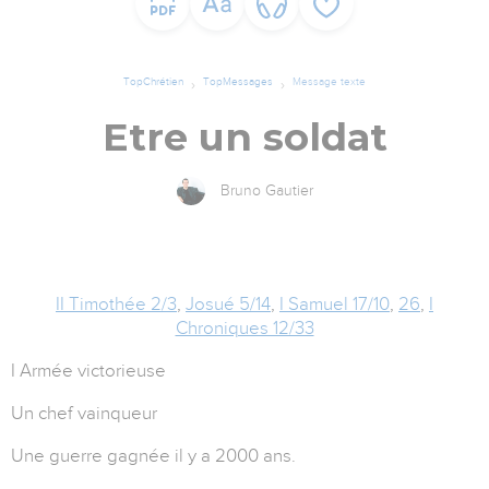
TopChrétien
TopMessages
Message texte
Etre un soldat
Bruno Gautier
II Timothée 2/3
,
Josué 5/14
,
I Samuel 17/10
,
26
,
I
Chroniques 12/33
I Armée victorieuse
Un chef vainqueur
Une guerre gagnée il y a 2000 ans.