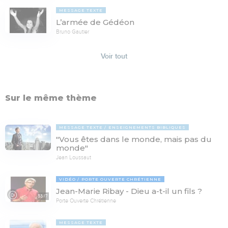
MESSAGE TEXTE
L’armée de Gédéon
Bruno Gautier
Voir tout
Sur le même thème
MESSAGE TEXTE
ENSEIGNEMENTS BIBLIQUES
"Vous êtes dans le monde, mais pas du
monde"
Jean Loussaut
VIDÉO
PORTE OUVERTE CHRÉTIENNE
Jean-Marie Ribay - Dieu a-t-il un fils ?
53:17
Porte Ouverte Chrétienne
MESSAGE TEXTE