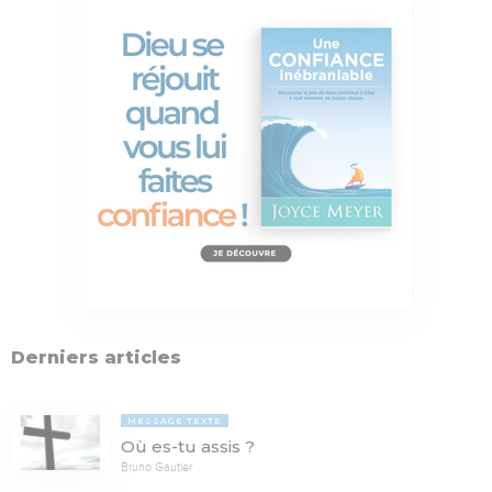
Derniers articles
MESSAGE TEXTE
Où es-tu assis ?
Bruno Gautier