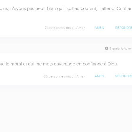
ins, n'ayons pas peur, bien qu'Il soit au courant, Il attend. Confian
71 personnes ont dit Amen
AMEN
RÉPONDR
Signaler le comm
te le moral et qui me mets davantage en confiance à Dieu.
66 personnes ont dit Amen
AMEN
RÉPONDR