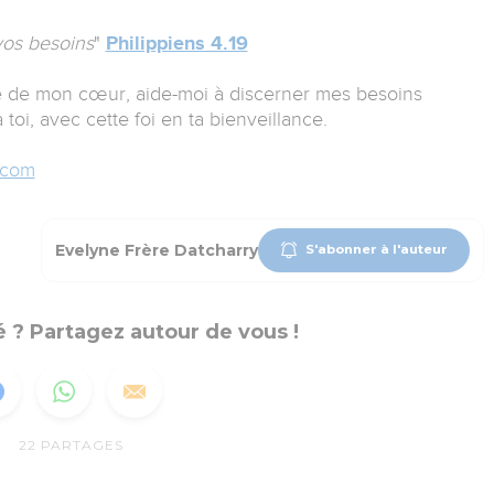
vos besoins
"
Philippiens 4.19
ute de mon cœur, aide-moi à discerner mes besoins
 toi, avec cette foi en ta bienveillance.
.com
Evelyne Frère Datcharry
S'abonner à l'auteur
 ? Partagez autour de vous !
22
PARTAGES