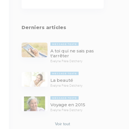
Derniers articles
MESSAGE TEXTE
A toi qui ne sais pas
t'arrêter
Evelyne Frère Datcharry
MESSAGE TEXTE
La beauté
Evelyne Frère Datcharry
MESSAGE TEXTE
Voyage en 2015
Evelyne Frère Datcharry
Voir tout