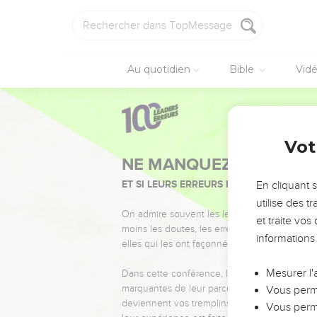
Au quotidien
Bible
Vid
Vot
NE MANQUEZ PAS L’ÉVÉ
ET SI LEURS ERREURS POUVAIENT VOUS 
En cliquant 
utilise des 
On admire souvent les leaders pour leurs réussi
et traite vo
moins les doutes, les erreurs et les saisons di
informations
elles qui les ont façonnés.
Mesurer l'
Dans cette conférence, leaders, entrepreneur
marquantes de leur parcours et les clés pour
Vous perme
deviennent vos tremplins. Que vous guidiez 
Vous perme