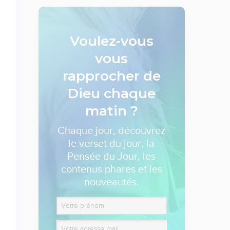
Voulez-vous
vous
rapprocher de
Dieu
chaque
matin ?
Chaque jour, découvrez
le verset du jour, la
Pensée du Jour, les
contenus phares et les
nouveautés.