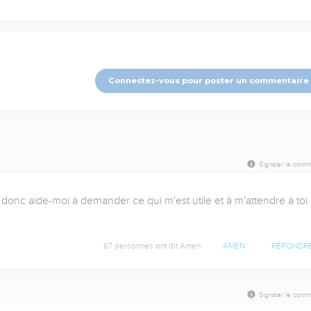
Connectez-vous pour poster un commentaire
Signaler le comm
, donc aide-moi à demander ce qui m'est utile et à m'attendre à toi 
67 personnes ont dit Amen
AMEN
RÉPONDR
Signaler le comm