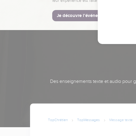
leur expérience est faite pour vous.
Je découvre l’événement
Des enseignements texte et audio pour gra
TopChrétien
TopMessages
Message texte