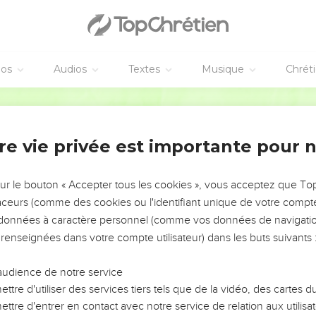
éos
Audios
Textes
Musique
Chrét
re vie privée est importante pour 
NEMENT DE L’ANNÉE !
ÉVITER LES VOTRES ?
sur le bouton « Accepter tous les cookies », vous acceptez que T
traceurs (comme des cookies ou l'identifiant unique de votre compte 
tes, leur impact, leur foi ou leur vision. Mais on voit
s données à caractère personnel (comme vos données de navigatio
fficiles qu'ils ont traversés, alors même que ce sont
 renseignées dans votre compte utilisateur) dans les buts suivants 
audience de notre service
s, et responsables reviennent sur les erreurs
 avancer avec plus de sagesse afin que leurs erreurs
ttre d'utiliser des services tiers tels que de la vidéo, des cartes
un ministère, une équipe, un groupe ou une famille,
ttre d'entrer en contact avec notre service de relation aux utilisat