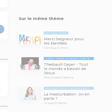
Sur le même thème
MESSAGE TEXTE
Merci Seigneur pour
tes bienfaits
Dominique Dumond
VIDÉO
PORTE OUVERTE CHRÉTIENNE
entaire
Thiebault Geyer - Tout
41:10
le monde a besoin de
Jésus
Porte Ouverte Chrétienne
MESSAGE TEXTE
LA QUESTION TABOUE
E
La masturbation : on en
parle ?
La question taboue
entaire