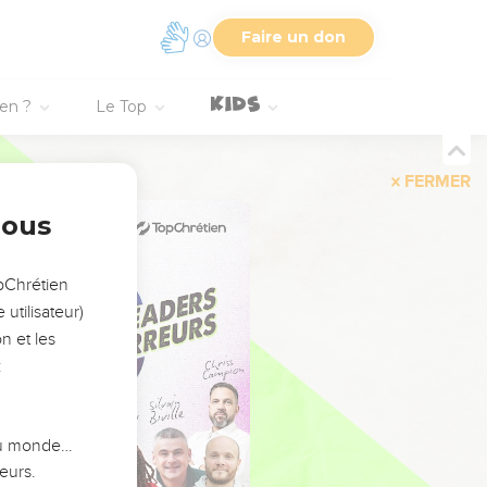
Faire un don
ien ?
Le Top
FERMER
nous
opChrétien
utilisateur)
n et les
:
 du monde…
eurs.