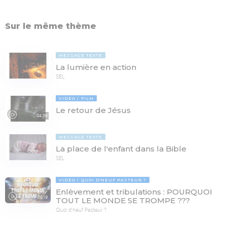
Sur le même thème
MESSAGE TEXTE
La lumière en action
SEL
VIDÉO
FILM
Le retour de Jésus
04:36
MESSAGE TEXTE
La place de l'enfant dans la Bible
SEL
VIDÉO
QUOI D'NEUF PASTEUR ?
Enlèvement et tribulations : POURQUOI
78:19
TOUT LE MONDE SE TROMPE ???
Quoi d'neuf Pasteur ?