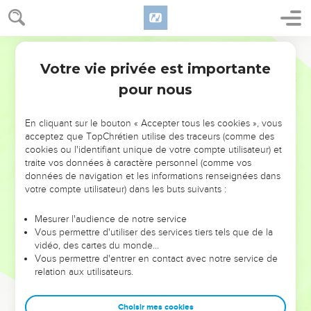
Votre vie privée est importante
pour nous
NE MANQUEZ PAS L’ÉVÉNEMENT
En cliquant sur le bouton « Accepter tous les cookies », vous
DE L’ANNÉE !
acceptez que TopChrétien utilise des traceurs (comme des
cookies ou l'identifiant unique de votre compte utilisateur) et
ET SI LEURS ERREURS POUVAIENT VOUS ÉVITER LES
traite vos données à caractère personnel (comme vos
VOTRES ?
données de navigation et les informations renseignées dans
votre compte utilisateur) dans les buts suivants :
On admire souvent les leaders pour leurs réussites, leur impact,
leur foi ou leur vision. Mais on voit moins les doutes, les erreurs
Mesurer l'audience de notre service
Vous permettre d'utiliser des services tiers tels que de la
et les saisons difficiles qu'ils ont traversés, alors même que ce
vidéo, des cartes du monde…
sont elles qui les ont façonnés.
Vous permettre d'entrer en contact avec notre service de
relation aux utilisateurs.
Dans cette conférence, leaders, entrepreneurs, et responsables
reviennent sur les erreurs marquantes de leur parcours et les
clés pour avancer avec plus de sagesse afin que leurs erreurs
Choisir mes cookies