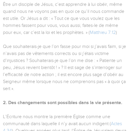
Être un disciple de Jésus, c’est apprendre à lui obéir, même
quand nous ne voyons pas en quoi ce qu’il nous commande
est utile. Or Jésus a dit : « Tout ce que vous voulez que les
hommes fassent pour vous, vous aussi, faites-le de même
pour eux, car c’est la loi et les prophètes. » (
Matthieu 7.12
)
Que souhaiterais-je que l’on fasse pour moi si j’avais faim, si je
n’avais pas de vêtements corrects ou si j’étais victime
d’injustices ? Souhaiterais-je que l’on me dise : « Patiente un
peu, Jésus revient bientôt ! » ? Il est sage de s’interroger sur
l’efficacité de notre action ; il est encore plus sage d’obéir au
Seigneur même lorsque nous ne comprenons pas « à quoi ça
sert ».
2. Des changements sont possibles dans la vie présente.
L’Écriture nous montre la première Église comme une
communauté dans laquelle il n’y avait aucun indigent (
Actes
4.34
). Quelques années plus tard, l’Église de Jérusalem devra