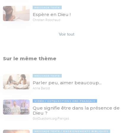
MESSAGE TEXTE
Espère en Dieu !
Christian Robichaud
Voir tout
Sur le même thème
MESSAGE TEXTE
Parler peu, aimer beaucoup...
Anne Bersot
VIDÉO
GOTQUESTIONS.ORG-FRANÇAIS
Que signifie être dans la présence de
04:24
Dieu ?
GotQuestions.org-Français
MESSAGE TEXTE
ENSEIGNEMENTS BIBLIQUES