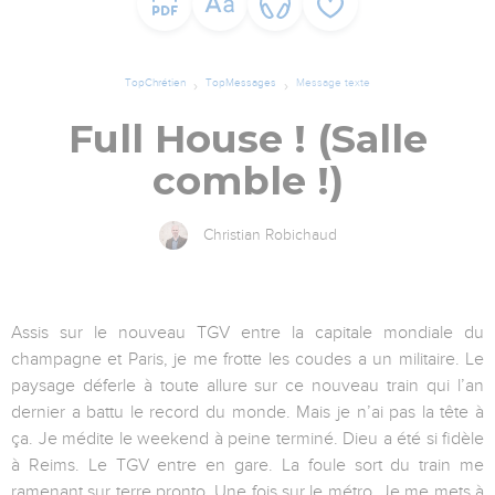
TopChrétien
TopMessages
Message texte
Full House ! (Salle
comble !)
Christian Robichaud
Assis sur le nouveau TGV entre la capitale mondiale du
champagne et Paris, je me frotte les coudes a un militaire. Le
paysage déferle à toute allure sur ce nouveau train qui l’an
dernier a battu le record du monde. Mais je n’ai pas la tête à
ça. Je médite le weekend à peine terminé. Dieu a été si fidèle
à Reims. Le TGV entre en gare. La foule sort du train me
ramenant sur terre pronto. Une fois sur le métro. Je me mets à