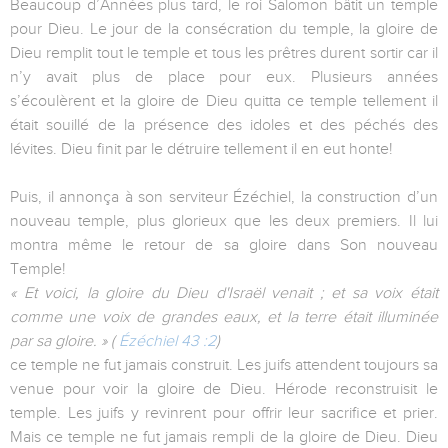
Beaucoup d’Années plus tard, le roi Salomon bâtit un temple
pour Dieu. Le jour de la consécration du temple, la gloire de
Dieu remplit tout le temple et tous les prêtres durent sortir car il
n’y avait plus de place pour eux. Plusieurs années
s’écoulèrent et la gloire de Dieu quitta ce temple tellement il
était souillé de la présence des idoles et des péchés des
lévites. Dieu finit par le détruire tellement il en eut honte!
Puis, il annonça à son serviteur Ézéchiel, la construction d’un
nouveau temple, plus glorieux que les deux premiers. Il lui
montra même le retour de sa gloire dans Son nouveau
Temple!
« Et voici, la gloire du Dieu d'Israël venait ; et sa voix était
comme une voix de grandes eaux, et la terre était illuminée
par sa gloire. » (
Ézéchiel 43 :2
)
ce temple ne fut jamais construit. Les juifs attendent toujours sa
venue pour voir la gloire de Dieu. Hérode reconstruisit le
temple. Les juifs y revinrent pour offrir leur sacrifice et prier.
Mais ce temple ne fut jamais rempli de la gloire de Dieu. Dieu