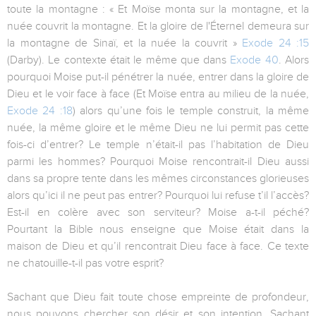
toute la montagne : « Et Moïse monta sur la montagne, et la
nuée couvrit la montagne. Et la gloire de l'Éternel demeura sur
la montagne de Sinaï, et la nuée la couvrit »
Exode 24 :15
(Darby). Le contexte était le même que dans
Exode 40
. Alors
pourquoi Moise put-il pénétrer la nuée, entrer dans la gloire de
Dieu et le voir face à face (Et Moïse entra au milieu de la nuée,
Exode 24 :18
) alors qu’une fois le temple construit, la même
nuée, la même gloire et le même Dieu ne lui permit pas cette
fois-ci d’entrer? Le temple n’était-il pas l’habitation de Dieu
parmi les hommes? Pourquoi Moise rencontrait-il Dieu aussi
dans sa propre tente dans les mêmes circonstances glorieuses
alors qu’ici il ne peut pas entrer? Pourquoi lui refuse t’il l’accès?
Est-il en colère avec son serviteur? Moise a-t-il péché?
Pourtant la Bible nous enseigne que Moise était dans la
maison de Dieu et qu’il rencontrait Dieu face à face. Ce texte
ne chatouille-t-il pas votre esprit?
Sachant que Dieu fait toute chose empreinte de profondeur,
nous pouvons chercher son désir et son intention. Sachant