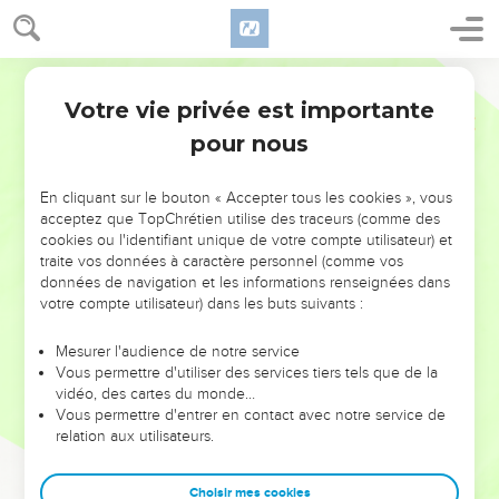
Votre vie privée est importante
pour nous
NE MANQUEZ PAS L’ÉVÉNEMENT
En cliquant sur le bouton « Accepter tous les cookies », vous
DE L’ANNÉE !
acceptez que TopChrétien utilise des traceurs (comme des
cookies ou l'identifiant unique de votre compte utilisateur) et
ET SI LEURS ERREURS POUVAIENT VOUS ÉVITER LES
traite vos données à caractère personnel (comme vos
VOTRES ?
données de navigation et les informations renseignées dans
votre compte utilisateur) dans les buts suivants :
On admire souvent les leaders pour leurs réussites, leur impact,
leur foi ou leur vision. Mais on voit moins les doutes, les erreurs
Mesurer l'audience de notre service
Vous permettre d'utiliser des services tiers tels que de la
et les saisons difficiles qu'ils ont traversés, alors même que ce
vidéo, des cartes du monde…
sont elles qui les ont façonnés.
Vous permettre d'entrer en contact avec notre service de
relation aux utilisateurs.
Dans cette conférence, leaders, entrepreneurs, et responsables
reviennent sur les erreurs marquantes de leur parcours et les
clés pour avancer avec plus de sagesse afin que leurs erreurs
Choisir mes cookies