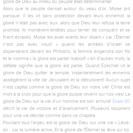
gloire de Dieu au milieu du peuple était déterminante!
Alors que le peuple dansait autour du veau d’or, Moise prit
panique. Il les vit sans protection devant leurs ennemis! la
gloire n’était pas avec eux. alors que Dieu leur refusa la terre
promise, ils montèrent entêtés pour tenter de conquérir et se
firent écrasés. Moise les avait avertis leur disant « car l’Éternel
n’est pas avec vous! » quand les armées d’Israel se
dispersèrent devant les Philistins, la femme engendra son fils
et le nomma « la gloire est partie! Ikabod! » en d’autres mots, la
défaite signifie que la gloire est partie. Quand Ézéchiel vit la
gloire de Dieu quitter le temple, instantanément les ennemis
assiégèrent la ville de Jérusalem et la détruisirent! Aucun sujet
n’est capital comme la gloire de Dieu sur notre vie! Christ est
mort à la croix pour que la gloire puisse revenir sur nos vies! La
gloire de Dieu sur la vie d’un homme est son armure!
Ésaie 60
décrit la vie de victoire et d’avancement. Plusieurs soupirent
pour une vie décrite comme dans ce chapitre.
Pourtant tout l’enjeu est la gloire de Dieu sur une vie « Lève-
toi… car ta lumière arrive, Et la gloire de l'Éternel se lève sur toi.