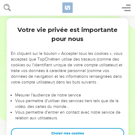
Votre vie privée est importante
pour nous
NE MANQUEZ PAS L’ÉVÉNEMENT
En cliquant sur le bouton « Accepter tous les cookies », vous
DE L’ANNÉE !
acceptez que TopChrétien utilise des traceurs (comme des
cookies ou l'identifiant unique de votre compte utilisateur) et
ET SI LEURS ERREURS POUVAIENT VOUS ÉVITER LES
traite vos données à caractère personnel (comme vos
VOTRES ?
données de navigation et les informations renseignées dans
votre compte utilisateur) dans les buts suivants :
On admire souvent les leaders pour leurs réussites, leur impact,
leur foi ou leur vision. Mais on voit moins les doutes, les erreurs
Mesurer l'audience de notre service
Vous permettre d'utiliser des services tiers tels que de la
et les saisons difficiles qu'ils ont traversés, alors même que ce
vidéo, des cartes du monde…
sont elles qui les ont façonnés.
Vous permettre d'entrer en contact avec notre service de
relation aux utilisateurs.
Dans cette conférence, leaders, entrepreneurs, et responsables
reviennent sur les erreurs marquantes de leur parcours et les
clés pour avancer avec plus de sagesse afin que leurs erreurs
Choisir mes cookies