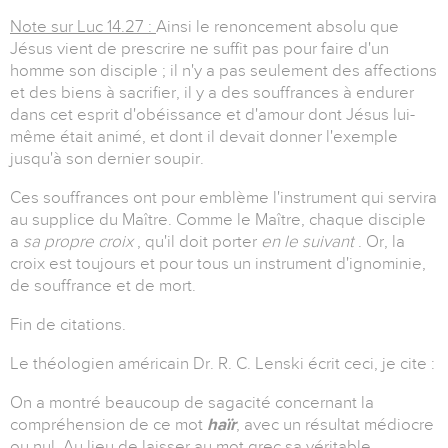
Note sur Luc 14.27 :
Ainsi le renoncement absolu que
Jésus vient de prescrire ne suffit pas pour faire d'un
homme son disciple ; il n'y a pas seulement des affections
et des biens à sacrifier, il y a des souffrances à endurer
dans cet esprit d'obéissance et d'amour dont Jésus lui-
même était animé, et dont il devait donner l'exemple
jusqu'à son dernier soupir.
Ces souffrances ont pour emblème l'instrument qui servira
au supplice du Maître. Comme le Maître, chaque disciple
a
sa propre croix
, qu'il doit porter
en le suivant
. Or, la
croix est toujours et pour tous un instrument d'ignominie,
de souffrance et de mort.
Fin de citations.
Le théologien américain Dr. R. C. Lenski écrit ceci, je cite :
On a montré beaucoup de sagacité concernant la
compréhension de ce mot
haïr
, avec un résultat médiocre
ou nul. Au lieu de laisser au mot grec sa véritable