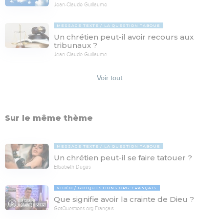
Jean-Claude Guillaume
MESSAGE TEXTE
LA QUESTION TABOUE
Un chrétien peut-il avoir recours aux
tribunaux ?
Jean-Claude Guillaume
Voir tout
Sur le même thème
MESSAGE TEXTE
LA QUESTION TABOUE
Un chrétien peut-il se faire tatouer ?
Elisabeth Dugas
VIDÉO
GOTQUESTIONS.ORG-FRANÇAIS
Que signifie avoir la crainte de Dieu ?
04:01
GotQuestions.org-Français