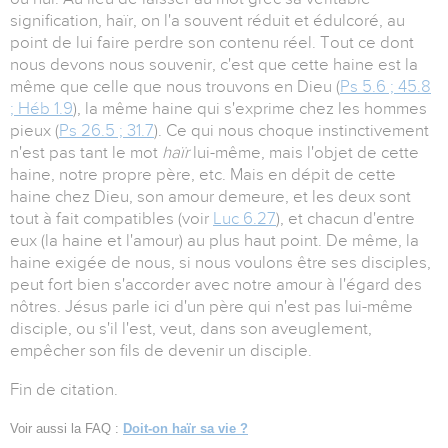
signification, haïr, on l'a souvent réduit et édulcoré, au
point de lui faire perdre son contenu réel. Tout ce dont
nous devons nous souvenir, c'est que cette haine est la
même que celle que nous trouvons en Dieu (
Ps 5.6 ; 45.8
; Héb 1.9
), la même haine qui s'exprime chez les hommes
pieux (
Ps 26.5 ; 31.7
). Ce qui nous choque instinctivement
n'est pas tant le mot
haïr
lui-même, mais l'objet de cette
haine, notre propre père, etc. Mais en dépit de cette
haine chez Dieu, son amour demeure, et les deux sont
tout à fait compatibles (voir
Luc 6.27
), et chacun d'entre
eux (la haine et l'amour) au plus haut point. De même, la
haine exigée de nous, si nous voulons être ses disciples,
peut fort bien s'accorder avec notre amour à l'égard des
nôtres. Jésus parle ici d'un père qui n'est pas lui-même
disciple, ou s'il l'est, veut, dans son aveuglement,
empêcher son fils de devenir un disciple.
Fin de citation.
Voir aussi la FAQ :
Doit-on haïr sa vie
?