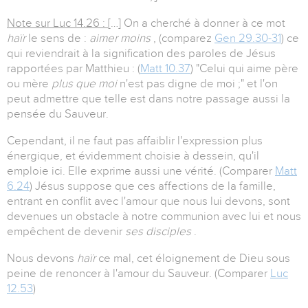
Note sur Luc 14.26 :
[…] On a cherché à donner à ce mot
haïr
le sens de :
aimer moins
, (comparez
Gen 29.30-31
) ce
qui reviendrait à la signification des paroles de Jésus
rapportées par Matthieu : (
Matt 10.37
) "Celui qui aime père
ou mère
plus que moi
n'est pas digne de moi ;" et l'on
peut admettre que telle est dans notre passage aussi la
pensée du Sauveur.
Cependant, il ne faut pas affaiblir l'expression plus
énergique, et évidemment choisie à dessein, qu'il
emploie ici. Elle exprime aussi une vérité. (Comparer
Matt
6.24
) Jésus suppose que ces affections de la famille,
entrant en conflit avec l'amour que nous lui devons, sont
devenues un obstacle à notre communion avec lui et nous
empêchent de devenir
ses disciples
.
Nous devons
haïr
ce mal, cet éloignement de Dieu sous
peine de renoncer à l'amour du Sauveur. (Comparer
Luc
12.53
)