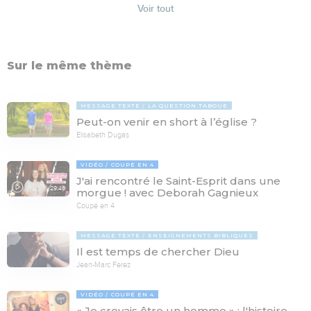
Voir tout
Sur le même thème
MESSAGE TEXTE
LA QUESTION TABOUE
Peut-on venir en short à l’église ?
Elisabeth Dugas
VIDÉO
COUPÉ EN 4
J'ai rencontré le Saint-Esprit dans une
29:46
morgue ! avec Deborah Gagnieux
Coupé en 4
MESSAGE TEXTE
ENSEIGNEMENTS BIBLIQUES
Il est temps de chercher Dieu
Jean-Marc Ferez
VIDÉO
COUPÉ EN 4
« Je croyais être un homme » : l'histoire