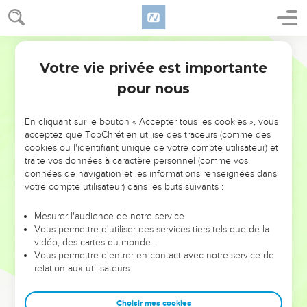
Votre vie privée est importante
pour nous
NE MANQUEZ PAS L’ÉVÉNEMENT
En cliquant sur le bouton « Accepter tous les cookies », vous
DE L’ANNÉE !
acceptez que TopChrétien utilise des traceurs (comme des
cookies ou l'identifiant unique de votre compte utilisateur) et
ET SI LEURS ERREURS POUVAIENT VOUS ÉVITER LES
traite vos données à caractère personnel (comme vos
VOTRES ?
données de navigation et les informations renseignées dans
votre compte utilisateur) dans les buts suivants :
On admire souvent les leaders pour leurs réussites, leur impact,
leur foi ou leur vision. Mais on voit moins les doutes, les erreurs
Mesurer l'audience de notre service
Vous permettre d'utiliser des services tiers tels que de la
et les saisons difficiles qu'ils ont traversés, alors même que ce
vidéo, des cartes du monde…
sont elles qui les ont façonnés.
Vous permettre d'entrer en contact avec notre service de
relation aux utilisateurs.
Dans cette conférence, leaders, entrepreneurs, et responsables
reviennent sur les erreurs marquantes de leur parcours et les
clés pour avancer avec plus de sagesse afin que leurs erreurs
Choisir mes cookies