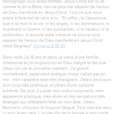
témoignage vous serez fortifiés. Jésus-Christ est roi et
comme le dit la Bible, rien ne peut me séparer de l'amour
de Dieu manifesté en Jésus-Christ. Tout ce que nous
avons à faire est de venir à lui : "En effet, j'ai l'assurance
que ni la mort ni la vie, ni les anges, ni les dominations, ni
le présent ni l'avenir, ni les puissances, ni la hauteur, ni la
profondeur, ni aucune autre créature ne pourra nous
séparer de l'amour de Dieu manifesté en Jésus-Christ
notre Seigneur",
Romains 8:38,39
.
Alors voilà, j'ai 16 ans et demi, je viens d'une famille
chrétienne et j'ai toujours cru en Dieu malgré le fait que
j'étais loin de le connaître vraiment. J'ai grandi
normalement, cependant quelque chose n'allait pas en
moi : mon caractère était très changeant. J'étais doux puis
d'un coup très colérique, et j'étais d'une curiosité
extrême. De plus, il y avait mon odeur corporelle, mon
apparence physique, mes rêves et des sensations très
étranges qui reflétaient l'état de mon âme. J'étais
flemmard, critiqueur et toujours fatigué. Tout cela est venu
quand j'étais petit. L'un des fils de la femme à mon oncle