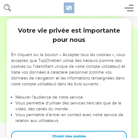
Votre vie privée est importante
pour nous
NE MANQUEZ PAS L’ÉVÉNEMENT
En cliquant sur le bouton « Accepter tous les cookies », vous
DE L’ANNÉE !
acceptez que TopChrétien utilise des traceurs (comme des
cookies ou l'identifiant unique de votre compte utilisateur) et
ET SI LEURS ERREURS POUVAIENT VOUS ÉVITER LES
traite vos données à caractère personnel (comme vos
VOTRES ?
données de navigation et les informations renseignées dans
votre compte utilisateur) dans les buts suivants :
On admire souvent les leaders pour leurs réussites, leur impact,
leur foi ou leur vision. Mais on voit moins les doutes, les erreurs
Mesurer l'audience de notre service
Vous permettre d'utiliser des services tiers tels que de la
et les saisons difficiles qu'ils ont traversés, alors même que ce
vidéo, des cartes du monde…
sont elles qui les ont façonnés.
Vous permettre d'entrer en contact avec notre service de
relation aux utilisateurs.
Dans cette conférence, leaders, entrepreneurs, et responsables
reviennent sur les erreurs marquantes de leur parcours et les
clés pour avancer avec plus de sagesse afin que leurs erreurs
Choisir mes cookies