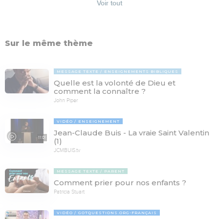
Voir tout
Sur le même thème
MESSAGE TEXTE
ENSEIGNEMENTS BIBLIQUES
Quelle est la volonté de Dieu et
comment la connaître ?
John Piper
VIDÉO
ENSEIGNEMENT
Jean-Claude Buis - La vraie Saint Valentin
11:01
(1)
JCMBUIS.tv
MESSAGE TEXTE
PARENT
Comment prier pour nos enfants ?
Patricia Stuart
VIDÉO
GOTQUESTIONS.ORG-FRANÇAIS