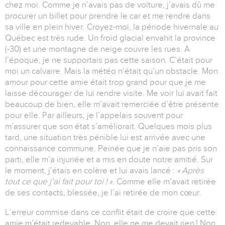
chez moi. Comme je n’avais pas de voiture, j’avais dû me
procurer un billet pour prendre le car et me rendre dans
sa ville en plein hiver. Croyez-moi, la période hivernale au
Québec est très rude. Un froid glacial envahit la province
(-30) et une montagne de neige couvre les rues. A
l’époque, je ne supportais pas cette saison. C’était pour
moi un calvaire. Mais la météo n’était qu’un obstacle. Mon
amour pour cette amie était trop grand pour que je me
laisse décourager de lui rendre visite. Me voir lui avait fait
beaucoup de bien, elle m’avait remerciée d’être présente
pour elle. Par ailleurs, je l’appelais souvent pour
m’assurer que son état s’améliorait. Quelques mois plus
tard, une situation très pénible lui est arrivée avec une
connaissance commune. Peinée que je n’aie pas pris son
parti, elle m’a injuriée et a mis en doute notre amitié. Sur
le moment, j’étais en colère et lui avais lancé :
« Après
tout ce que j’ai fait pour toi ! »
. Comme elle m’avait retirée
de ses contacts, blessée, je l’ai retirée de mon cœur.
L’erreur commise dans ce conflit était de croire que cette
amie m’était redevable. Non, elle ne me devait rien ! Non,