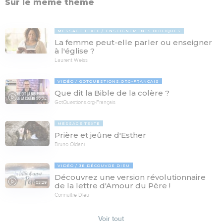
Sur le même thème
MESSAGE TEXTE
ENSEIGNEMENTS BIBLIQUES
La femme peut-elle parler ou enseigner
à l'église ?
Laurent Weiss
VIDÉO
GOTQUESTIONS.ORG-FRANÇAIS
Que dit la Bible de la colère ?
06:32
GotQuestions.org-Français
MESSAGE TEXTE
Prière et jeûne d'Esther
Bruno Oldani
VIDÉO
JE DÉCOUVRE DIEU
Découvrez une version révolutionnaire
03:29
de la lettre d'Amour du Père !
Connaître Dieu
Voir tout