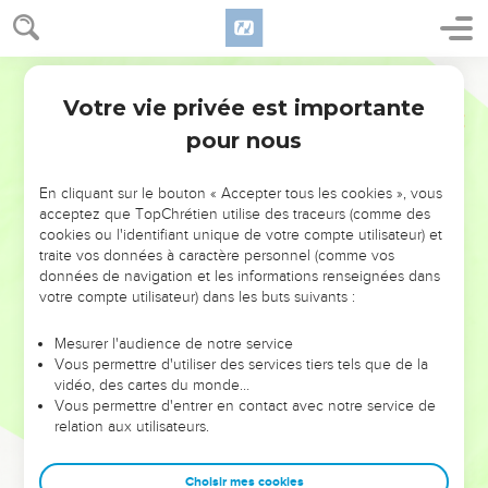
Votre vie privée est importante
pour nous
NE MANQUEZ PAS L’ÉVÉNEMENT
En cliquant sur le bouton « Accepter tous les cookies », vous
DE L’ANNÉE !
acceptez que TopChrétien utilise des traceurs (comme des
cookies ou l'identifiant unique de votre compte utilisateur) et
ET SI LEURS ERREURS POUVAIENT VOUS ÉVITER LES
traite vos données à caractère personnel (comme vos
VOTRES ?
données de navigation et les informations renseignées dans
votre compte utilisateur) dans les buts suivants :
On admire souvent les leaders pour leurs réussites, leur impact,
leur foi ou leur vision. Mais on voit moins les doutes, les erreurs
Mesurer l'audience de notre service
Vous permettre d'utiliser des services tiers tels que de la
et les saisons difficiles qu'ils ont traversés, alors même que ce
vidéo, des cartes du monde…
sont elles qui les ont façonnés.
Vous permettre d'entrer en contact avec notre service de
relation aux utilisateurs.
Dans cette conférence, leaders, entrepreneurs, et responsables
reviennent sur les erreurs marquantes de leur parcours et les
clés pour avancer avec plus de sagesse afin que leurs erreurs
Choisir mes cookies