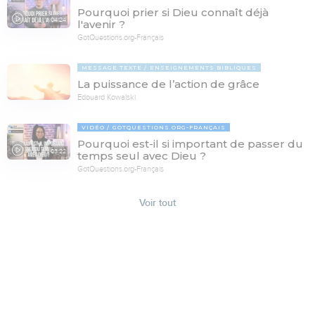
Pourquoi prier si Dieu connaît déjà
04:24
l'avenir ?
GotQuestions.org-Français
MESSAGE TEXTE
ENSEIGNEMENTS BIBLIQUES
La puissance de l’action de grâce
Edouard Kowalski
VIDÉO
GOTQUESTIONS.ORG-FRANÇAIS
Pourquoi est-il si important de passer du
03:22
temps seul avec Dieu ?
GotQuestions.org-Français
Voir tout