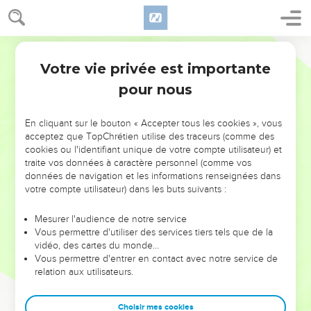
Votre vie privée est importante
pour nous
NE MANQUEZ PAS L’ÉVÉNEMENT
En cliquant sur le bouton « Accepter tous les cookies », vous
DE L’ANNÉE !
acceptez que TopChrétien utilise des traceurs (comme des
cookies ou l'identifiant unique de votre compte utilisateur) et
ET SI LEURS ERREURS POUVAIENT VOUS ÉVITER LES
traite vos données à caractère personnel (comme vos
VOTRES ?
données de navigation et les informations renseignées dans
votre compte utilisateur) dans les buts suivants :
On admire souvent les leaders pour leurs réussites, leur impact,
leur foi ou leur vision. Mais on voit moins les doutes, les erreurs
Mesurer l'audience de notre service
Vous permettre d'utiliser des services tiers tels que de la
et les saisons difficiles qu'ils ont traversés, alors même que ce
vidéo, des cartes du monde…
sont elles qui les ont façonnés.
Vous permettre d'entrer en contact avec notre service de
relation aux utilisateurs.
Dans cette conférence, leaders, entrepreneurs, et responsables
reviennent sur les erreurs marquantes de leur parcours et les
clés pour avancer avec plus de sagesse afin que leurs erreurs
Choisir mes cookies