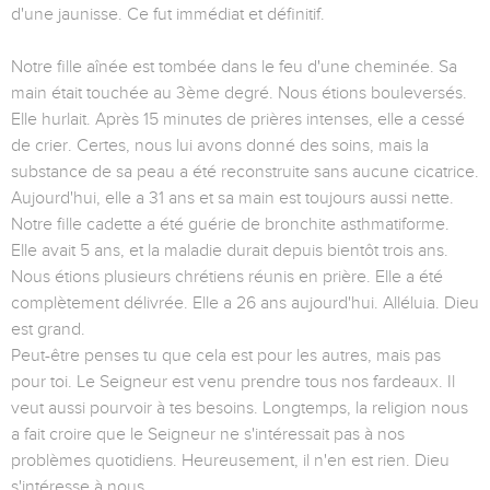
d'une jaunisse. Ce fut immédiat et définitif.
Notre fille aînée est tombée dans le feu d'une cheminée. Sa
main était touchée au 3ème degré. Nous étions bouleversés.
Elle hurlait. Après 15 minutes de prières intenses, elle a cessé
de crier. Certes, nous lui avons donné des soins, mais la
substance de sa peau a été reconstruite sans aucune cicatrice.
Aujourd'hui, elle a 31 ans et sa main est toujours aussi nette.
Notre fille cadette a été guérie de bronchite asthmatiforme.
Elle avait 5 ans, et la maladie durait depuis bientôt trois ans.
Nous étions plusieurs chrétiens réunis en prière. Elle a été
complètement délivrée. Elle a 26 ans aujourd'hui. Alléluia. Dieu
est grand.
Peut-être penses tu que cela est pour les autres, mais pas
pour toi. Le Seigneur est venu prendre tous nos fardeaux. Il
veut aussi pourvoir à tes besoins. Longtemps, la religion nous
a fait croire que le Seigneur ne s'intéressait pas à nos
problèmes quotidiens. Heureusement, il n'en est rien. Dieu
s'intéresse à nous.