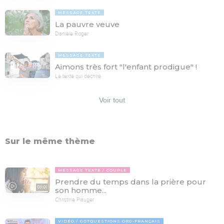
MESSAGE TEXTE
La pauvre veuve
Danièle Roger
MESSAGE TEXTE
Aimons très fort "l'enfant prodigue" !
Le texte qui déchire
Voir tout
Sur le même thème
MESSAGE TEXTE
COUPLE
Prendre du temps dans la prière pour
03:01
son homme...
Christine Piauger
VIDÉO
GOTQUESTIONS.ORG-FRANÇAIS