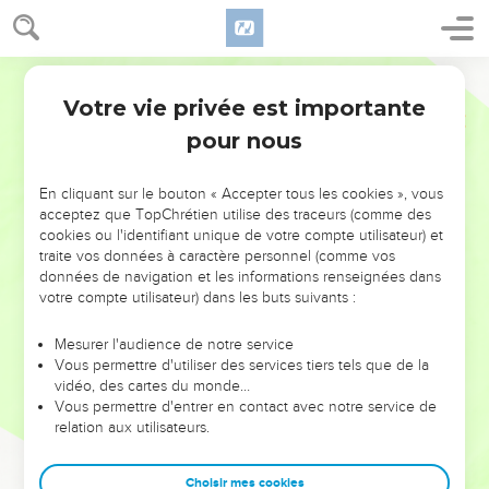
Votre vie privée est importante
pour nous
NE MANQUEZ PAS L’ÉVÉNEMENT
En cliquant sur le bouton « Accepter tous les cookies », vous
DE L’ANNÉE !
acceptez que TopChrétien utilise des traceurs (comme des
cookies ou l'identifiant unique de votre compte utilisateur) et
ET SI LEURS ERREURS POUVAIENT VOUS ÉVITER LES
traite vos données à caractère personnel (comme vos
VOTRES ?
données de navigation et les informations renseignées dans
votre compte utilisateur) dans les buts suivants :
On admire souvent les leaders pour leurs réussites, leur impact,
leur foi ou leur vision. Mais on voit moins les doutes, les erreurs
Mesurer l'audience de notre service
Vous permettre d'utiliser des services tiers tels que de la
et les saisons difficiles qu'ils ont traversés, alors même que ce
vidéo, des cartes du monde…
sont elles qui les ont façonnés.
Vous permettre d'entrer en contact avec notre service de
relation aux utilisateurs.
Dans cette conférence, leaders, entrepreneurs, et responsables
reviennent sur les erreurs marquantes de leur parcours et les
clés pour avancer avec plus de sagesse afin que leurs erreurs
Choisir mes cookies