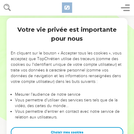
Votre vie privée est importante
pour nous
NE MANQUEZ PAS L’ÉVÉNEMENT
En cliquant sur le bouton « Accepter tous les cookies », vous
DE L’ANNÉE !
acceptez que TopChrétien utilise des traceurs (comme des
cookies ou l'identifiant unique de votre compte utilisateur) et
ET SI LEURS ERREURS POUVAIENT VOUS ÉVITER LES
traite vos données à caractère personnel (comme vos
VOTRES ?
données de navigation et les informations renseignées dans
votre compte utilisateur) dans les buts suivants :
On admire souvent les leaders pour leurs réussites, leur impact,
leur foi ou leur vision. Mais on voit moins les doutes, les erreurs
Mesurer l'audience de notre service
Vous permettre d'utiliser des services tiers tels que de la
et les saisons difficiles qu'ils ont traversés, alors même que ce
vidéo, des cartes du monde…
sont elles qui les ont façonnés.
Vous permettre d'entrer en contact avec notre service de
relation aux utilisateurs.
Dans cette conférence, leaders, entrepreneurs, et responsables
reviennent sur les erreurs marquantes de leur parcours et les
clés pour avancer avec plus de sagesse afin que leurs erreurs
Choisir mes cookies