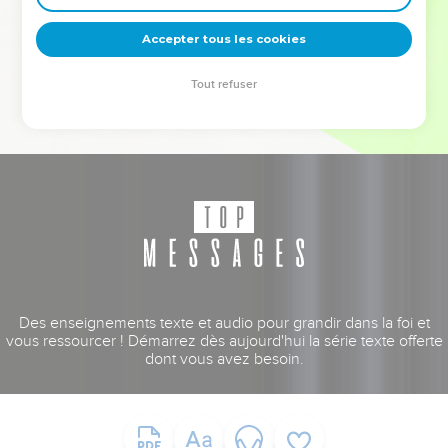
deviennent vos tremplins. Que vous guidiez un ministère, une
équipe, un groupe ou une famille, leur expérience est faite
Accepter tous les cookies
pour vous.
Tout refuser
Je découvre l’événement
Des enseignements texte et audio pour grandir dans la foi et
vous ressourcer ! Démarrez dès aujourd'hui la série texte offerte
dont vous avez besoin.