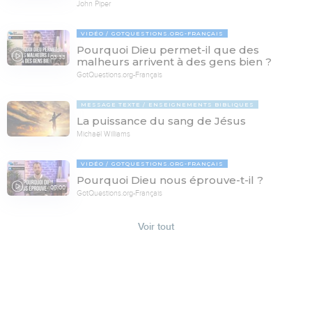
John Piper
VIDÉO
GOTQUESTIONS.ORG-FRANÇAIS
Pourquoi Dieu permet-il que des
03:33
malheurs arrivent à des gens bien ?
GotQuestions.org-Français
MESSAGE TEXTE
ENSEIGNEMENTS BIBLIQUES
La puissance du sang de Jésus
Michaël Williams
VIDÉO
GOTQUESTIONS.ORG-FRANÇAIS
Pourquoi Dieu nous éprouve-t-il ?
05:00
GotQuestions.org-Français
Voir tout