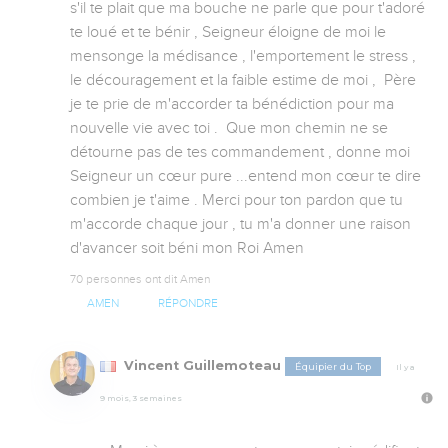
s'il te plait que ma bouche ne parle que pour t'adoré 
te loué et te bénir , Seigneur éloigne de moi le 
mensonge la médisance , l'emportement le stress , 
le découragement et la faible estime de moi ,  Père 
je te prie de m'accorder ta bénédiction pour ma 
nouvelle vie avec toi .  Que mon chemin ne se 
détourne pas de tes commandement , donne moi 
Seigneur un cœur pure ...entend mon cœur te dire 
combien je t'aime . Merci pour ton pardon que tu 
m'accorde chaque jour , tu m'a donner une raison 
d'avancer soit béni mon Roi Amen
70 personnes ont dit Amen
AMEN
RÉPONDRE
Vincent Guillemoteau
Équipier du Top
Il y a
9 mois, 3 semaines