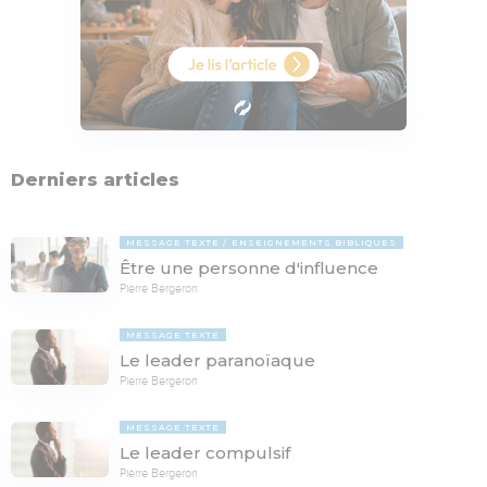
Derniers articles
MESSAGE TEXTE
ENSEIGNEMENTS BIBLIQUES
Être une personne d'influence
Pierre Bergeron
MESSAGE TEXTE
Le leader paranoïaque
Pierre Bergeron
MESSAGE TEXTE
Le leader compulsif
Pierre Bergeron