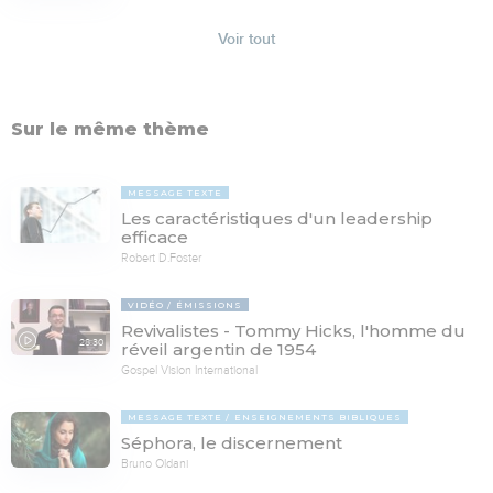
Voir tout
Sur le même thème
MESSAGE TEXTE
Les caractéristiques d'un leadership
efficace
Robert D.Foster
VIDÉO
ÉMISSIONS
Revivalistes - Tommy Hicks, l'homme du
28:30
réveil argentin de 1954
Gospel Vision International
MESSAGE TEXTE
ENSEIGNEMENTS BIBLIQUES
Séphora, le discernement
Bruno Oldani