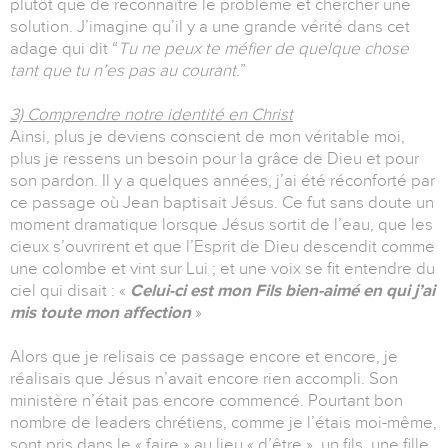
plutôt que de reconnaître le problème et chercher une
solution. J’imagine qu’il y a une grande vérité dans cet
adage qui dit “
Tu ne peux te méfier de quelque chose
tant que tu n’es pas au courant.
”
3) Comprendre notre identité en Christ
Ainsi, plus je deviens conscient de mon véritable moi,
plus je ressens un besoin pour la grâce de Dieu et pour
son pardon. Il y a quelques années, j’ai été réconforté par
ce passage où Jean baptisait Jésus. Ce fut sans doute un
moment dramatique lorsque Jésus sortit de l’eau, que les
cieux s’ouvrirent et que l’Esprit de Dieu descendit comme
une colombe et vint sur Lui ; et une voix se fit entendre du
ciel qui disait : «
Celui-ci est mon Fils bien-aimé en qui j’ai
mis toute mon affection
»
Alors que je relisais ce passage encore et encore, je
réalisais que Jésus n’avait encore rien accompli. Son
ministère n’était pas encore commencé. Pourtant bon
nombre de leaders chrétiens, comme je l’étais moi-même,
sont pris dans le « faire » au lieu « d’être », un fils, une fille