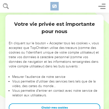
Votre vie privée est importante
pour nous
NE MANQUEZ PAS L’ÉVÉNEMENT
En cliquant sur le bouton « Accepter tous les cookies », vous
DE L’ANNÉE !
acceptez que TopChrétien utilise des traceurs (comme des
cookies ou l'identifiant unique de votre compte utilisateur) et
ET SI LEURS ERREURS POUVAIENT VOUS ÉVITER LES
traite vos données à caractère personnel (comme vos
VOTRES ?
données de navigation et les informations renseignées dans
votre compte utilisateur) dans les buts suivants :
On admire souvent les leaders pour leurs réussites, leur impact,
leur foi ou leur vision. Mais on voit moins les doutes, les erreurs
Mesurer l'audience de notre service
Vous permettre d'utiliser des services tiers tels que de la
et les saisons difficiles qu'ils ont traversés, alors même que ce
vidéo, des cartes du monde…
sont elles qui les ont façonnés.
Vous permettre d'entrer en contact avec notre service de
relation aux utilisateurs.
Dans cette conférence, leaders, entrepreneurs, et responsables
reviennent sur les erreurs marquantes de leur parcours et les
clés pour avancer avec plus de sagesse afin que leurs erreurs
Choisir mes cookies