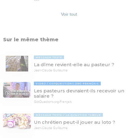
Voir tout
Sur le même thème
MESSAGE TEXTE
La dîme revient-elle au pasteur ?
Jean-Claude Guillaume
VIDÉO
GOTQUESTIONS.ORG-FRANÇAIS
Les pasteurs devraient-ils recevoir un
03:57
salaire ?
GotQuestions.org-Français
MESSAGE TEXTE
LA QUESTION TABOUE
Un chrétien peut-il jouer au loto ?
Jean-Claude Guillaume