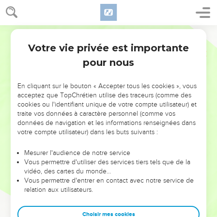
Votre vie privée est importante
pour nous
NE MANQUEZ PAS L’ÉVÉNEMENT
En cliquant sur le bouton « Accepter tous les cookies », vous
DE L’ANNÉE !
acceptez que TopChrétien utilise des traceurs (comme des
cookies ou l'identifiant unique de votre compte utilisateur) et
ET SI LEURS ERREURS POUVAIENT VOUS ÉVITER LES
traite vos données à caractère personnel (comme vos
VOTRES ?
données de navigation et les informations renseignées dans
votre compte utilisateur) dans les buts suivants :
On admire souvent les leaders pour leurs réussites, leur impact,
leur foi ou leur vision. Mais on voit moins les doutes, les erreurs
Mesurer l'audience de notre service
Vous permettre d'utiliser des services tiers tels que de la
et les saisons difficiles qu'ils ont traversés, alors même que ce
vidéo, des cartes du monde…
sont elles qui les ont façonnés.
Vous permettre d'entrer en contact avec notre service de
relation aux utilisateurs.
Dans cette conférence, leaders, entrepreneurs, et responsables
reviennent sur les erreurs marquantes de leur parcours et les
clés pour avancer avec plus de sagesse afin que leurs erreurs
Choisir mes cookies