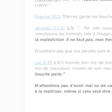
colère.”
Psaume 141:3
“Eternel, garde ma bouche
Jacques 3:2-10
(LS)
“... Par elle no
maudissons les hommes faits à l'image 
la malédiction
.
Il ne faut pas, mes frèr
N’oublions pas que nos paroles sont le r
Luc 6:45
(LS)
“L'homme bon tire de bon
tire de mauvaises choses de son mauv
bouche parle.”
N’attendons pas d’avoir mal ou de c
à la maîtriser, même si cela veut dire 