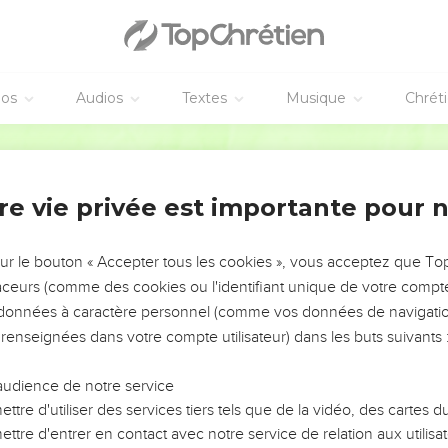
éos
Audios
Textes
Musique
Chrét
re vie privée est importante pour 
NEMENT DE L’ANNÉE !
ÉVITER LES VOTRES ?
sur le bouton « Accepter tous les cookies », vous acceptez que T
traceurs (comme des cookies ou l'identifiant unique de votre compte 
tes, leur impact, leur foi ou leur vision. Mais on voit
s données à caractère personnel (comme vos données de navigatio
fficiles qu'ils ont traversés, alors même que ce sont
 renseignées dans votre compte utilisateur) dans les buts suivants 
audience de notre service
s, et responsables reviennent sur les erreurs
 avancer avec plus de sagesse afin que leurs erreurs
ttre d'utiliser des services tiers tels que de la vidéo, des cartes
un ministère, une équipe, un groupe ou une famille,
ttre d'entrer en contact avec notre service de relation aux utilisat