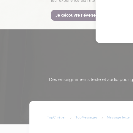
leur expérience est faite pour vous.
Je découvre l’événement
Des enseignements texte et audio pour gra
TopChrétien
TopMessages
Message texte