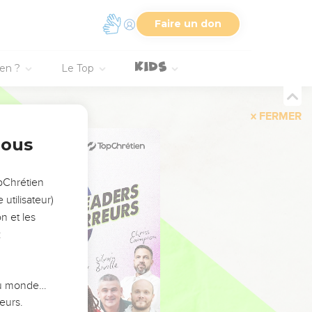
Faire un don
ien ?
Le Top
FERMER
nous
opChrétien
utilisateur)
n et les
:
 du monde…
eurs.