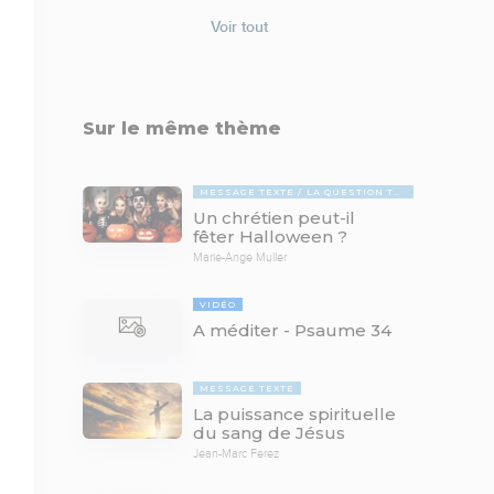
Voir tout
Sur le même thème
MESSAGE TEXTE
LA QUESTION TABOUE
Un chrétien peut-il
fêter Halloween ?
Marie-Ange Muller
VIDÉO
A méditer - Psaume 34
MESSAGE TEXTE
La puissance spirituelle
du sang de Jésus
Jean-Marc Ferez