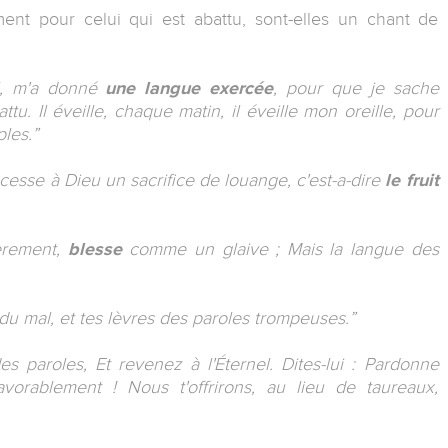
ent pour celui qui est abattu, sont-elles un chant de
el, m'a donné
une langue exercée
, pour que je sache
ttu. Il éveille, chaque matin, il éveille mon oreille, pour
les.”
s cesse à Dieu un sacrifice de louange, c'est-a-dire
le fruit
èrement,
blesse
comme un glaive ; Mais la langue des
du mal, et tes lèvres des paroles trompeuses.”
s paroles, Et revenez à l'Éternel. Dites-lui : Pardonne
favorablement ! Nous t'offrirons, au lieu de taureaux,