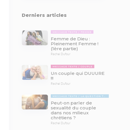
Derniers articles
MESSAGE TEXTE
FEMME
Femme de Dieu :
Pleinement Femme !
(1ère partie)
Rachel Dufour
MESSAGE TEXTE
COUPLE
Un couple qui DUUURE
!!!
Rachel Dufour
MESSAGE TEXTE
LA QUESTION TABOUE
Peut-on parler de
sexualité du couple
dans nos milieux
chrétiens ?
Rachel Dufour