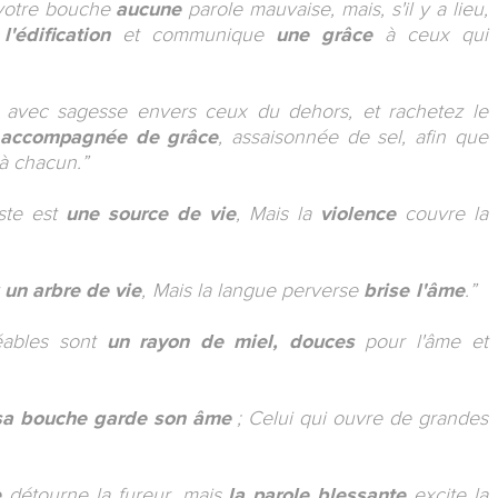
 votre bouche
aucune
parole mauvaise, mais, s'il y a lieu,
à
l'édification
et communique
une grâce
à ceux qui
 avec sagesse envers ceux du dehors, et rachetez le
s
accompagnée de grâce
, assaisonnée de sel, afin que
à chacun.”
ste est
une source de vie
, Mais la
violence
couvre la
t
un arbre de vie
, Mais la langue perverse
brise l'âme
.”
éables sont
un rayon de miel,
douces
pour l'âme et
 sa bouche garde son âme
; Celui qui ouvre de grandes
e
détourne la fureur, mais
l
a parole blessante
excite la