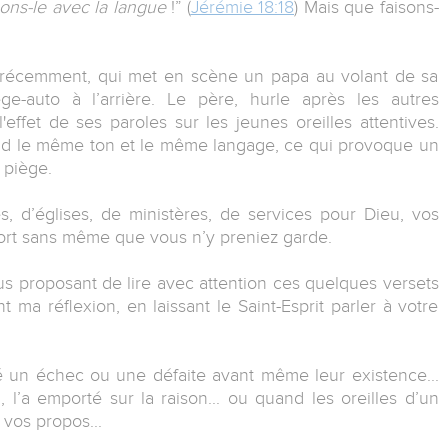
ons-le avec la langue
!” (
Jérémie 18:18
) Mais que faisons-
ns récemment, qui met en scène un papa au volant de sa
e-auto à l’arrière. Le père, hurle après les autres
'effet de ses paroles sur les jeunes oreilles attentives.
end le même ton et le même langage, ce qui provoque un
 piège.
, d’églises, de ministères, de services pour Dieu, vos
mort sans même que vous n’y preniez garde.
ous proposant de lire avec attention ces quelques versets
nt ma réflexion, en laissant le Saint-Esprit parler à votre
 un échec ou une défaite avant même leur existence...
 l’a emporté sur la raison... ou quand les oreilles d’un
vos propos...