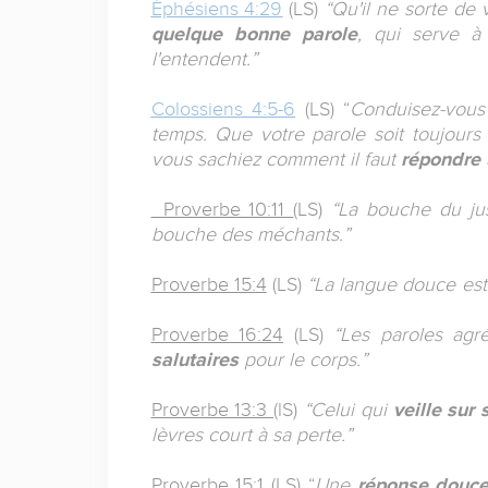
Éphésiens 4:29
(LS)
“Qu'il ne sorte de
quelque bonne parole
, qui serve 
l'entendent.”
Colossiens 4:5-6
(LS) “
Conduisez-vous
temps. Que votre parole soit toujour
vous sachiez comment il faut
répondre
Proverbe 10:11
(LS)
“La bouche du ju
bouche des méchants.”
Proverbe 15:4
(LS)
“La langue douce es
Proverbe 16:24
(LS)
“Les paroles agr
salutaires
pour le corps.”
Proverbe 13:3
(lS)
“Celui qui
veille sur
lèvres court à sa perte.”
Proverbe 15:1
(LS) “
Une
réponse douc