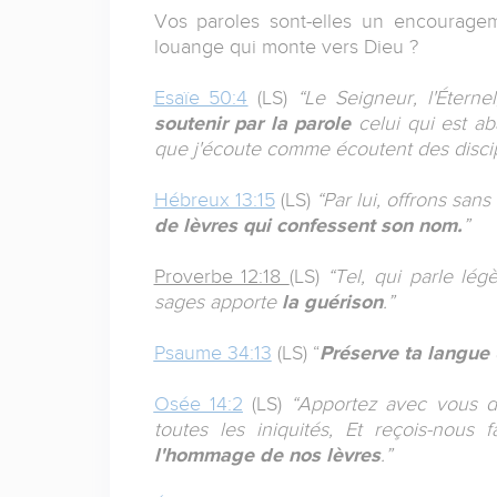
Vos paroles sont-elles un encouragem
louange qui monte vers Dieu ?
Esaïe 50:4
(LS)
“Le Seigneur, l'Étern
soutenir par la parole
celui qui est aba
que j'écoute comme écoutent des discip
Hébreux 13:15
(LS)
“Par lui, offrons san
de lèvres qui confessent son nom.
”
Proverbe 12:18
(LS)
“Tel, qui parle lég
sages apporte
la guérison
.”
Psaume 34:13
(LS) “
Préserve ta langue
Osée 14:2
(LS)
“Apportez avec vous de
toutes les iniquités, Et reçois-nous 
l'hommage de nos lèvres
.”