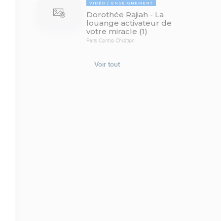
VIDÉO
ENSEIGNEMENT
Dorothée Rajiah - La
louange activateur de
votre miracle (1)
Paris Centre Chrétien
Voir tout