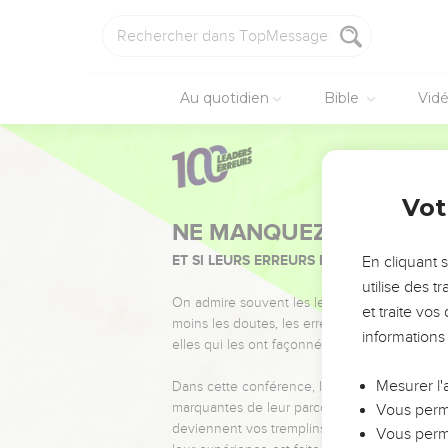
Au quotidien
Bible
Vid
Vot
NE MANQUEZ PAS L’ÉVÉ
ET SI LEURS ERREURS POUVAIENT VOUS 
En cliquant 
utilise des 
On admire souvent les leaders pour leurs réussi
et traite vo
moins les doutes, les erreurs et les saisons di
informations
elles qui les ont façonnés.
Mesurer l'
Dans cette conférence, leaders, entrepreneur
marquantes de leur parcours et les clés pour
Vous perme
deviennent vos tremplins. Que vous guidiez 
Vous perme