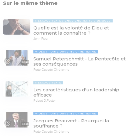
Sur le même thème
MESSAGE TEXTE
ENSEIGNEMENTS BIBLIQUES
Quelle est la volonté de Dieu et
comment la connaître ?
John Piper
VIDÉO
PORTE OUVERTE CHRÉTIENNE
Samuel Peterschmitt - La Pentecôte et
62:48
ses conséquences
Porte Ouverte Chrétienne
MESSAGE TEXTE
Les caractéristiques d'un leadership
efficace
Robert D.Foster
VIDÉO
PORTE OUVERTE CHRÉTIENNE
Jacques Beauvert - Pourquoi la
43:46
souffrance ?
Porte Ouverte Chrétienne