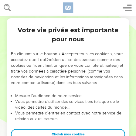
Votre vie privée est importante
pour nous
NE MANQUEZ PAS L’ÉVÉNEMENT
En cliquant sur le bouton « Accepter tous les cookies », vous
DE L’ANNÉE !
acceptez que TopChrétien utilise des traceurs (comme des
cookies ou l'identifiant unique de votre compte utilisateur) et
ET SI LEURS ERREURS POUVAIENT VOUS ÉVITER LES
traite vos données à caractère personnel (comme vos
VOTRES ?
données de navigation et les informations renseignées dans
votre compte utilisateur) dans les buts suivants :
On admire souvent les leaders pour leurs réussites, leur impact,
leur foi ou leur vision. Mais on voit moins les doutes, les erreurs
Mesurer l'audience de notre service
Vous permettre d'utiliser des services tiers tels que de la
et les saisons difficiles qu'ils ont traversés, alors même que ce
vidéo, des cartes du monde…
sont elles qui les ont façonnés.
Vous permettre d'entrer en contact avec notre service de
relation aux utilisateurs.
Dans cette conférence, leaders, entrepreneurs, et responsables
reviennent sur les erreurs marquantes de leur parcours et les
clés pour avancer avec plus de sagesse afin que leurs erreurs
Choisir mes cookies