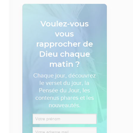
Voulez-vous
vous
rapprocher de
Dieu
chaque
matin ?
Chaque jour, découvrez
le verset du jour, la
Pensée du Jour, les
contenus phares et les
nouveautés.