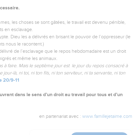
écessaire.
s, les choses se sont gâtées, le travail est devenu pénible,
its en esclavage.
te. Dieu les a délivrés en brisant le pouvoir de l’oppresseur (le
ts nous le racontent.)
élivré de l’esclavage que le repos hebdomadaire est un droit
mmigrés et même les animaux.
 as à faire. Mais le septième jour est le jour du repos consacré à
our-là, ni toi, ni ton fils, ni ton serviteur, ni ta servante, ni ton
e 20/9-11
rant dans le sens d’un droit au travail pour tous et d’un
en partenariat avec :
www.famillejetaime.com