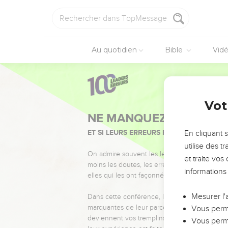
Au quotidien
Bible
Vid
Vot
NE MANQUEZ PAS L’ÉVÉ
ET SI LEURS ERREURS POUVAIENT VOUS 
En cliquant 
utilise des 
On admire souvent les leaders pour leurs réussi
et traite vo
moins les doutes, les erreurs et les saisons di
informations
elles qui les ont façonnés.
Mesurer l'
Dans cette conférence, leaders, entrepreneur
marquantes de leur parcours et les clés pour
Vous perme
deviennent vos tremplins. Que vous guidiez 
Vous perme