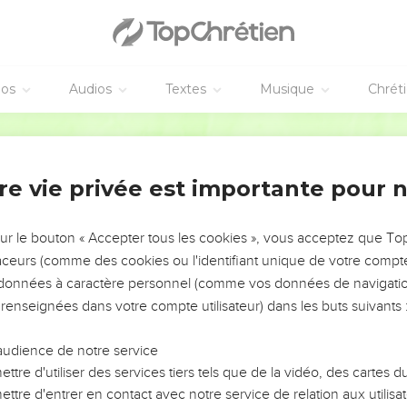
éos
Audios
Textes
Musique
Chrét
re vie privée est importante pour 
NEMENT DE L’ANNÉE !
ÉVITER LES VOTRES ?
sur le bouton « Accepter tous les cookies », vous acceptez que T
traceurs (comme des cookies ou l'identifiant unique de votre compte 
tes, leur impact, leur foi ou leur vision. Mais on voit
s données à caractère personnel (comme vos données de navigatio
fficiles qu'ils ont traversés, alors même que ce sont
 renseignées dans votre compte utilisateur) dans les buts suivants 
audience de notre service
s, et responsables reviennent sur les erreurs
 avancer avec plus de sagesse afin que leurs erreurs
ttre d'utiliser des services tiers tels que de la vidéo, des cartes
un ministère, une équipe, un groupe ou une famille,
ttre d'entrer en contact avec notre service de relation aux utilisat