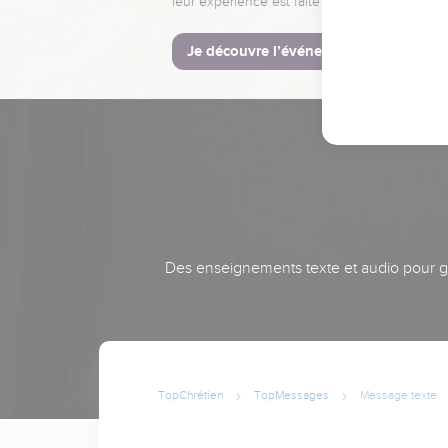
leur expérience est faite pour vous.
Je découvre l’événement
Des enseignements texte et audio pour gra
TopChrétien
TopMessages
Message texte