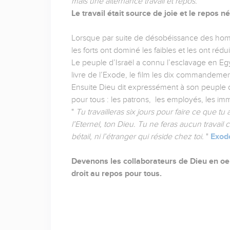
mais une alternance travail et repos.
Le travail était source de joie et le repos n
Lorsque par suite de désobéissance des homme
les forts ont dominé les faibles et les ont rédu
Le peuple d’Israël a connu l’esclavage en Egyp
livre de l’Exode, le film les dix commandemen
Ensuite Dieu dit expressément à son peuple d
pour tous : les patrons, les employés, les i
"
Tu travailleras six jours pour faire ce que tu
l’Eternel, ton Dieu. Tu ne feras aucun travail ce j
bétail, ni l’étranger qui réside chez toi.
"
Exod
Devenons les collaborateurs de Dieu en oeuv
droit au repos pour tous.