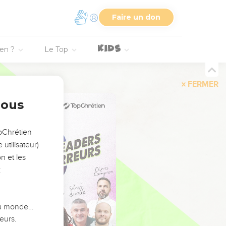
Faire un don
ien ?
Le Top
FERMER
nous
opChrétien
utilisateur)
n et les
:
 du monde…
eurs.