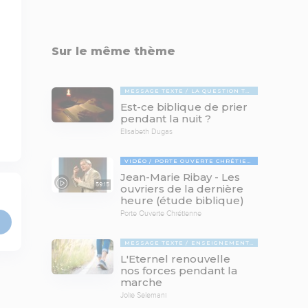
Sur le même thème
MESSAGE TEXTE
LA QUESTION TABOUE
Est-ce biblique de prier
pendant la nuit ?
Elisabeth Dugas
VIDÉO
PORTE OUVERTE CHRÉTIENNE
Jean-Marie Ribay - Les
59:15
ouvriers de la dernière
heure (étude biblique)
Porte Ouverte Chrétienne
MESSAGE TEXTE
ENSEIGNEMENTS BIBLIQUES
L'Eternel renouvelle
nos forces pendant la
marche
Jolie Selemani