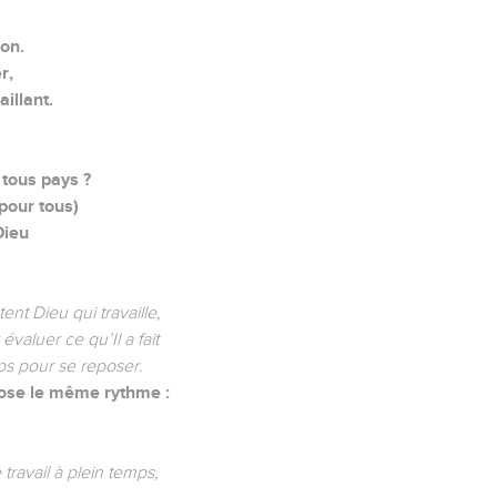
ion.
r,
aillant.
 tous pays ?
 pour tous)
Dieu
nt Dieu qui travaille,
valuer ce qu’Il a fait
ps pour se reposer.
pose le même rythme :
 travail à plein temps,