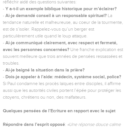
réfléchir aidé des questions suivantes:
-
Y a-t-il un exemple biblique historique pour m’éclairer?
-
Ai-je demandé conseil à un responsable spirituel?
La
tendance naturelle et malheureuse, au coeur de la tourmente,
est de s’isoler. Rappelez-vous qu’un berger est
particulièrement utile quand le loup attaque.
-
Ai-je communiqué clairement, avec respect et fermeté,
avec les personnes concernées?
Une franche explication est
souvent meilleure que trois années de pensées ressassées et
troubles.
-
Ai-je baigné la situation dans la prière?
-
Dois-je appeler à l’aide: médecin, système social, police?
Si Paul condamne les procès laïques entre disciples, il affirme
aussi que les autorités civiles portent l’épée pour protéger les
citoyens, chrétiens ou non, des malfaiteurs.
Quelques pensées de l’Ecriture en rapport avec le sujet
Répondre dans l’esprit opposé
:
«Une réponse douce calme