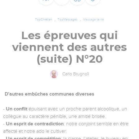
TopChrétien
TopMessages
Message texte
Les épreuves qui
viennent des autres
(suite) N°20
Carlo Brugnoli
D’autres embûches communes diverses
-
Un conflit
épuisant avec un proche parent alcoolique, un
collègue au caractère pénible, une amitié brisée.
-
Un esprit de contradiction
: notre conjoint semble en être
affecté et notre ado le cultiver.
-
Un esprit de compétition
: la classe, l’atelier, le bureau en