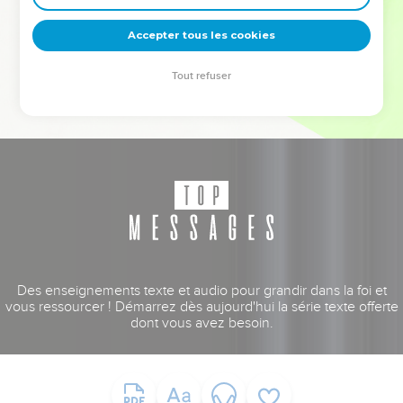
deviennent vos tremplins. Que vous guidiez un ministère, une
équipe, un groupe ou une famille, leur expérience est faite
Accepter tous les cookies
pour vous.
Tout refuser
Je découvre l’événement
Des enseignements texte et audio pour grandir dans la foi et
vous ressourcer ! Démarrez dès aujourd'hui la série texte offerte
dont vous avez besoin.