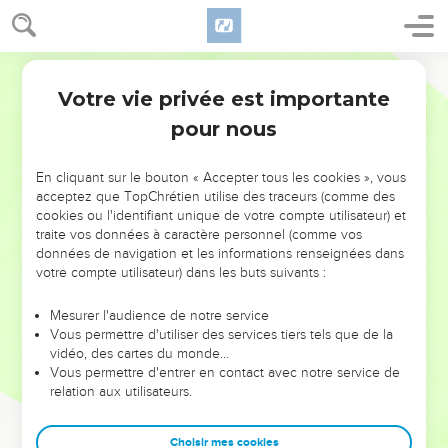
Votre vie privée est importante
pour nous
NE MANQUEZ PAS L’ÉVÉNEMENT
En cliquant sur le bouton « Accepter tous les cookies », vous
DE L’ANNÉE !
acceptez que TopChrétien utilise des traceurs (comme des
cookies ou l'identifiant unique de votre compte utilisateur) et
ET SI LEURS ERREURS POUVAIENT VOUS ÉVITER LES
traite vos données à caractère personnel (comme vos
VOTRES ?
données de navigation et les informations renseignées dans
votre compte utilisateur) dans les buts suivants :
On admire souvent les leaders pour leurs réussites, leur impact,
leur foi ou leur vision. Mais on voit moins les doutes, les erreurs
Mesurer l'audience de notre service
Vous permettre d'utiliser des services tiers tels que de la
et les saisons difficiles qu'ils ont traversés, alors même que ce
vidéo, des cartes du monde…
sont elles qui les ont façonnés.
Vous permettre d'entrer en contact avec notre service de
relation aux utilisateurs.
Dans cette conférence, leaders, entrepreneurs, et responsables
reviennent sur les erreurs marquantes de leur parcours et les
clés pour avancer avec plus de sagesse afin que leurs erreurs
Choisir mes cookies