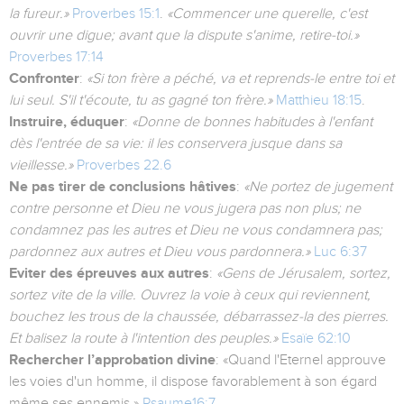
la fureur.»
Proverbes 15:1
.
«Commencer une querelle, c'est
ouvrir une digue; avant que la dispute s'anime, retire-toi.»
Proverbes 17:14
Confronter
:
«Si ton frère a péché, va et reprends-le entre toi et
lui seul. S'il t'écoute, tu as gagné ton frère.»
Matthieu 18:15
.
Instruire, éduquer
:
«Donne de bonnes habitudes à l'enfant
dès l'entrée de sa vie: il les conservera jusque dans sa
vieillesse.»
Proverbes 22.6
Ne pas tirer de conclusions hâtives
:
«Ne portez de jugement
contre personne et Dieu ne vous jugera pas non plus; ne
condamnez pas les autres et Dieu ne vous condamnera pas;
pardonnez aux autres et Dieu vous pardonnera.»
Luc 6:37
Eviter des épreuves aux autres
:
«Gens de Jérusalem, sortez,
sortez vite de la ville. Ouvrez la voie à ceux qui reviennent,
bouchez les trous de la chaussée, débarrassez‑la des pierres.
Et balisez la route à l'intention des peuples.»
Esaïe 62:10
Rechercher l’approbation divine
: «Quand l'Eternel approuve
les voies d'un homme, il dispose favorablement à son égard
même ses ennemis.»
Psaume16:7