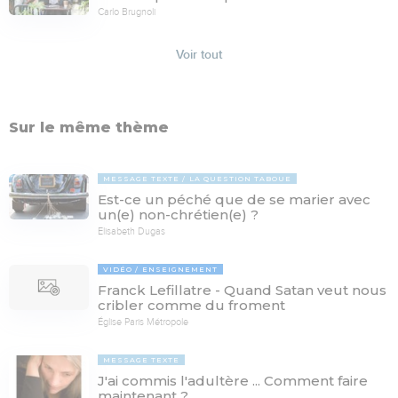
Carlo Brugnoli
Voir tout
Sur le même thème
MESSAGE TEXTE
LA QUESTION TABOUE
Est-ce un péché que de se marier avec
un(e) non-chrétien(e) ?
Elisabeth Dugas
VIDÉO
ENSEIGNEMENT
Franck Lefillatre - Quand Satan veut nous
cribler comme du froment
Église Paris Métropole
MESSAGE TEXTE
J'ai commis l'adultère ... Comment faire
maintenant ?