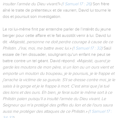
insulter l’armée du Dieu vivant?»
(
1 Samuel 17 : 26
)
Son frère
aîné le traite de prétentieux et de vaurien; David lui tourne le
dos et poursuit son investigation.
Le roi lui-même finit par entendre parler de l’intérêt du jeune
berger pour cette affaire et le fait aussitôt venir à lui. David lui
dit:
«Majesté, personne ne doit perdre courage à cause de ce
Philistin. J'irai, moi, me battre avec lui.»
(
1 Samuel 17 : 32
)
Saül
essaie de l’en dissuader, soulignant qu'un enfant ne peut se
battre contre un tel géant. David répond:
«Majesté, quand je
garde les moutons de mon père, si un lion ou un ours vient et
emporte un mouton du troupeau, je le poursuis, je le frappe et
j'arrache la victime de sa gueule. S'il se dresse contre moi, je le
saisis à la gorge et je le frappe à mort. C'est ainsi que j'ai tué
des lions et des ours. Eh bien, je ferai subir le même sort à ce
Philistin païen puisqu'il a insulté l'armée du Dieu vivant. Le
Seigneur qui m'a protégé des griffes du lion et de l'ours saura
aussi me protéger des attaques de ce Philistin.»
(
1 Samuel 17 :
34-37
)