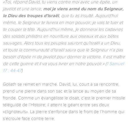
«Toi, répond David, tu viens contre moi avec une épée, un
javelot et une lance;
moi je viens armé du nom du Seigneur,
le Dieu des troupes d'Israël
, que tu as insulté. Aujourd'hui
même, le Seigneur te livrera en mon pouvoir; je vais te tuer et
te couper la tête. Aujourd'hui même, je donnerai les cadavres
des soldats philistins en nourriture aux oiseaux et aux bêtes
sauvages. Alors tous les peuples sauront qu'Israël a un Dieu,
et toute la communauté d'Israël saura que le Seigneur n'a pas
besoin d'épée ni de javelot pour donner la victoire. Il est maître
de cette guerre et il va vous livrer en notre pouvoir.»
(
1 Samuel
17 : 44-47
)
Goliath se remet en marche. David, lui, court à sa rencontre,
prend une pierre dans son sac et la lance au moyen de sa
fronde. Comme un évangéliste le disait, c’est le premier missile
téléguidé de l’Histoire; il atteint le géant entre ses deux
«clignoteurs». La pierre s'enfonce dans le front de l’homme qui
s'écroule face contre terre.