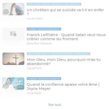
MESSAGE TEXTE
LA QUESTION TABOUE
Un chrétien qui se suicide va-t-il en enfer
02:50
?
Laurent Weiss
VIDÉO
ENSEIGNEMENT
Franck Lefillatre - Quand Satan veut nous
cribler comme du froment
Église Paris Métropole
MESSAGE TEXTE
ENSEIGNEMENTS BIBLIQUES
Mon Dieu, mon Dieu, pourquoi m’as-tu
abandonné?
Claude Frank
VIDÉO
ENSEIGNEMENT
Quand la confiance apaise votre âme |
24:31
Joyce Meyer
Joyce Meyer
Voir tout