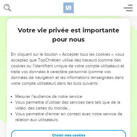
Votre vie privée est importante
pour nous
NE MANQUEZ PAS L’ÉVÉNEMENT
En cliquant sur le bouton « Accepter tous les cookies », vous
DE L’ANNÉE !
acceptez que TopChrétien utilise des traceurs (comme des
cookies ou l'identifiant unique de votre compte utilisateur) et
ET SI LEURS ERREURS POUVAIENT VOUS ÉVITER LES
traite vos données à caractère personnel (comme vos
VOTRES ?
données de navigation et les informations renseignées dans
votre compte utilisateur) dans les buts suivants :
On admire souvent les leaders pour leurs réussites, leur impact,
leur foi ou leur vision. Mais on voit moins les doutes, les erreurs
Mesurer l'audience de notre service
Vous permettre d'utiliser des services tiers tels que de la
et les saisons difficiles qu'ils ont traversés, alors même que ce
vidéo, des cartes du monde…
sont elles qui les ont façonnés.
Vous permettre d'entrer en contact avec notre service de
relation aux utilisateurs.
Dans cette conférence, leaders, entrepreneurs, et responsables
reviennent sur les erreurs marquantes de leur parcours et les
clés pour avancer avec plus de sagesse afin que leurs erreurs
Choisir mes cookies