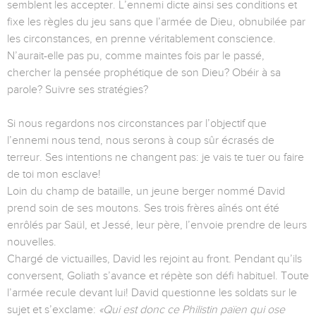
semblent les accepter. L’ennemi dicte ainsi ses conditions et
fixe les règles du jeu sans que l’armée de Dieu, obnubilée par
les circonstances, en prenne véritablement conscience.
N’aurait-elle pas pu, comme maintes fois par le passé,
chercher la pensée prophétique de son Dieu? Obéir à sa
parole? Suivre ses stratégies?
Si nous regardons nos circonstances par l’objectif que
l’ennemi nous tend, nous serons à coup sûr écrasés de
terreur. Ses intentions ne changent pas: je vais te tuer ou faire
de toi mon esclave!
Loin du champ de bataille, un jeune berger nommé David
prend soin de ses moutons. Ses trois frères aînés ont été
enrôlés par Saül, et Jessé, leur père, l’envoie prendre de leurs
nouvelles.
Chargé de victuailles, David les rejoint au front. Pendant qu’ils
conversent, Goliath s’avance et répète son défi habituel. Toute
l’armée recule devant lui! David questionne les soldats sur le
sujet et s’exclame:
«Qui est donc ce Philistin païen qui ose