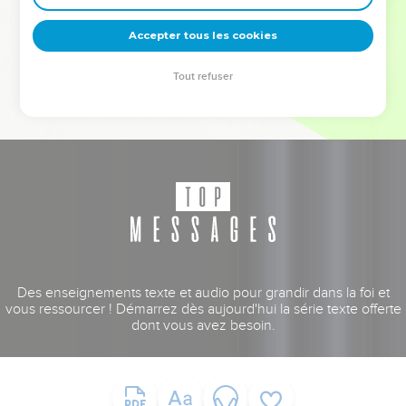
deviennent vos tremplins. Que vous guidiez un ministère, une
équipe, un groupe ou une famille, leur expérience est faite
Accepter tous les cookies
pour vous.
Tout refuser
Je découvre l’événement
Des enseignements texte et audio pour grandir dans la foi et
vous ressourcer ! Démarrez dès aujourd'hui la série texte offerte
dont vous avez besoin.