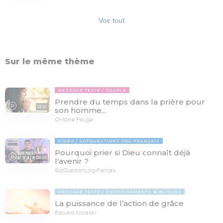
Voir tout
Sur le même thème
MESSAGE TEXTE
COUPLE
Prendre du temps dans la prière pour
03:01
son homme...
Christine Piauger
VIDÉO
GOTQUESTIONS.ORG-FRANÇAIS
Pourquoi prier si Dieu connaît déjà
04:24
l'avenir ?
GotQuestions.org-Français
MESSAGE TEXTE
ENSEIGNEMENTS BIBLIQUES
La puissance de l’action de grâce
Edouard Kowalski