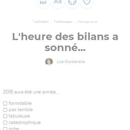
TopChrétien
TopMessages
Message texte
L'heure des bilans a
sonné...
Lisa Giordanella
2018 aura été une année…
▢ formidable
▢ pas terrible
▢ fabuleuse
▢ catastrophique
▢ riche