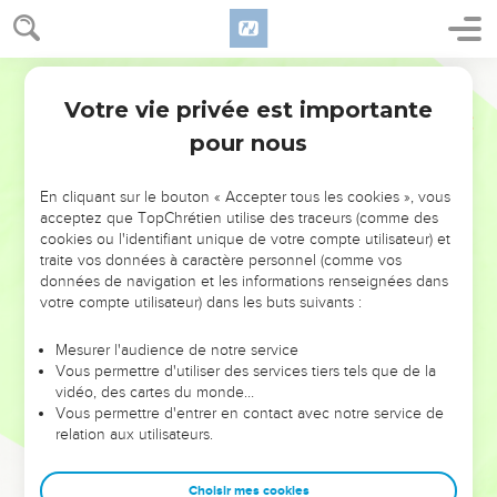
Votre vie privée est importante
pour nous
NE MANQUEZ PAS L’ÉVÉNEMENT
En cliquant sur le bouton « Accepter tous les cookies », vous
DE L’ANNÉE !
acceptez que TopChrétien utilise des traceurs (comme des
cookies ou l'identifiant unique de votre compte utilisateur) et
ET SI LEURS ERREURS POUVAIENT VOUS ÉVITER LES
traite vos données à caractère personnel (comme vos
VOTRES ?
données de navigation et les informations renseignées dans
votre compte utilisateur) dans les buts suivants :
On admire souvent les leaders pour leurs réussites, leur impact,
leur foi ou leur vision. Mais on voit moins les doutes, les erreurs
Mesurer l'audience de notre service
Vous permettre d'utiliser des services tiers tels que de la
et les saisons difficiles qu'ils ont traversés, alors même que ce
vidéo, des cartes du monde…
sont elles qui les ont façonnés.
Vous permettre d'entrer en contact avec notre service de
relation aux utilisateurs.
Dans cette conférence, leaders, entrepreneurs, et responsables
reviennent sur les erreurs marquantes de leur parcours et les
clés pour avancer avec plus de sagesse afin que leurs erreurs
Choisir mes cookies