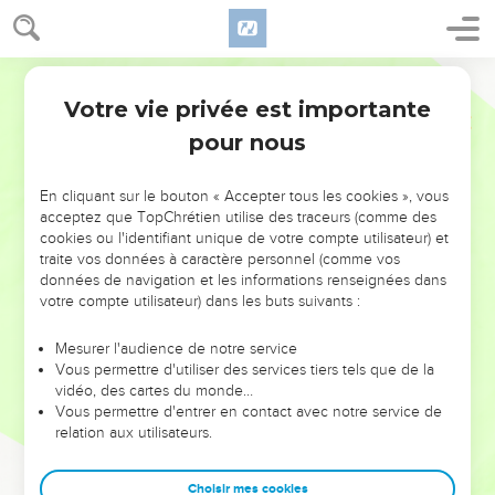
Votre vie privée est importante
pour nous
NE MANQUEZ PAS L’ÉVÉNEMENT
En cliquant sur le bouton « Accepter tous les cookies », vous
DE L’ANNÉE !
acceptez que TopChrétien utilise des traceurs (comme des
cookies ou l'identifiant unique de votre compte utilisateur) et
ET SI LEURS ERREURS POUVAIENT VOUS ÉVITER LES
traite vos données à caractère personnel (comme vos
VOTRES ?
données de navigation et les informations renseignées dans
votre compte utilisateur) dans les buts suivants :
On admire souvent les leaders pour leurs réussites, leur impact,
leur foi ou leur vision. Mais on voit moins les doutes, les erreurs
Mesurer l'audience de notre service
Vous permettre d'utiliser des services tiers tels que de la
et les saisons difficiles qu'ils ont traversés, alors même que ce
vidéo, des cartes du monde…
sont elles qui les ont façonnés.
Vous permettre d'entrer en contact avec notre service de
relation aux utilisateurs.
Dans cette conférence, leaders, entrepreneurs, et responsables
reviennent sur les erreurs marquantes de leur parcours et les
clés pour avancer avec plus de sagesse afin que leurs erreurs
Choisir mes cookies