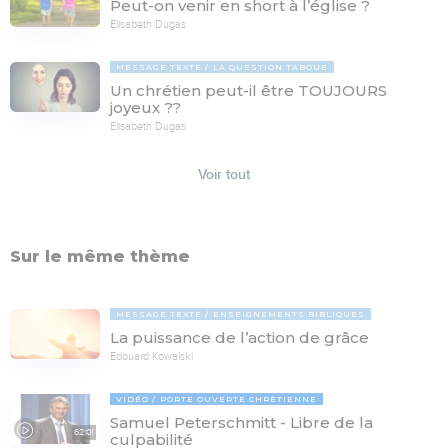
Peut-on venir en short à l’église ?
Elisabeth Dugas
MESSAGE TEXTE
LA QUESTION TABOUE
Un chrétien peut-il être TOUJOURS
joyeux ??
Elisabeth Dugas
Voir tout
Sur le même thème
MESSAGE TEXTE
ENSEIGNEMENTS BIBLIQUES
La puissance de l’action de grâce
Edouard Kowalski
VIDÉO
PORTE OUVERTE CHRÉTIENNE
Samuel Peterschmitt - Libre de la
62:01
culpabilité