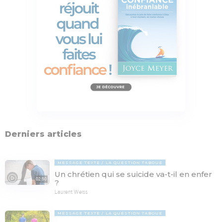
Derniers articles
MESSAGE TEXTE
LA QUESTION TABOUE
Un chrétien qui se suicide va-t-il en enfer
02:50
?
Laurent Weiss
MESSAGE TEXTE
LA QUESTION TABOUE