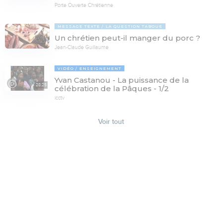
Porte Ouverte Chrétienne
MESSAGE TEXTE
LA QUESTION TABOUE
Un chrétien peut-il manger du porc ?
Jean-Claude Guillaume
VIDÉO
ENSEIGNEMENT
Yvan Castanou - La puissance de la
28:25
célébration de la Pâques - 1/2
icctv
Voir tout