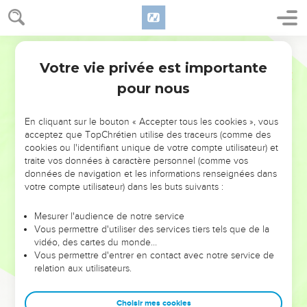
Votre vie privée est importante
pour nous
NE MANQUEZ PAS L’ÉVÉNEMENT
En cliquant sur le bouton « Accepter tous les cookies », vous
DE L’ANNÉE !
acceptez que TopChrétien utilise des traceurs (comme des
cookies ou l'identifiant unique de votre compte utilisateur) et
ET SI LEURS ERREURS POUVAIENT VOUS ÉVITER LES
traite vos données à caractère personnel (comme vos
VOTRES ?
données de navigation et les informations renseignées dans
votre compte utilisateur) dans les buts suivants :
On admire souvent les leaders pour leurs réussites, leur impact,
leur foi ou leur vision. Mais on voit moins les doutes, les erreurs
Mesurer l'audience de notre service
Vous permettre d'utiliser des services tiers tels que de la
et les saisons difficiles qu'ils ont traversés, alors même que ce
vidéo, des cartes du monde…
sont elles qui les ont façonnés.
Vous permettre d'entrer en contact avec notre service de
relation aux utilisateurs.
Dans cette conférence, leaders, entrepreneurs, et responsables
reviennent sur les erreurs marquantes de leur parcours et les
clés pour avancer avec plus de sagesse afin que leurs erreurs
Choisir mes cookies