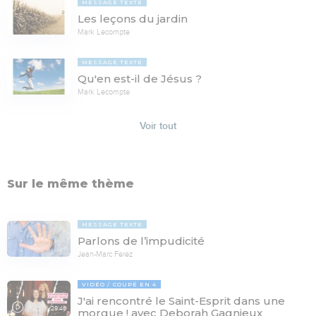
MESSAGE TEXTE
Les leçons du jardin
Mark Lecompte
MESSAGE TEXTE
Qu'en est-il de Jésus ?
Mark Lecompte
Voir tout
Sur le même thème
MESSAGE TEXTE
Parlons de l’impudicité
Jean-Marc Ferez
VIDÉO
COUPÉ EN 4
J'ai rencontré le Saint-Esprit dans une
29:46
morgue ! avec Deborah Gagnieux