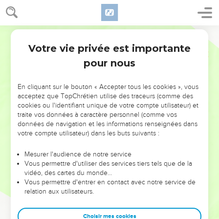
Votre vie privée est importante
pour nous
NE MANQUEZ PAS L’ÉVÉNEMENT
En cliquant sur le bouton « Accepter tous les cookies », vous
DE L’ANNÉE !
acceptez que TopChrétien utilise des traceurs (comme des
cookies ou l'identifiant unique de votre compte utilisateur) et
ET SI LEURS ERREURS POUVAIENT VOUS ÉVITER LES
traite vos données à caractère personnel (comme vos
VOTRES ?
données de navigation et les informations renseignées dans
votre compte utilisateur) dans les buts suivants :
On admire souvent les leaders pour leurs réussites, leur impact,
leur foi ou leur vision. Mais on voit moins les doutes, les erreurs
Mesurer l'audience de notre service
Vous permettre d'utiliser des services tiers tels que de la
et les saisons difficiles qu'ils ont traversés, alors même que ce
vidéo, des cartes du monde…
sont elles qui les ont façonnés.
Vous permettre d'entrer en contact avec notre service de
relation aux utilisateurs.
Dans cette conférence, leaders, entrepreneurs, et responsables
reviennent sur les erreurs marquantes de leur parcours et les
clés pour avancer avec plus de sagesse afin que leurs erreurs
Choisir mes cookies