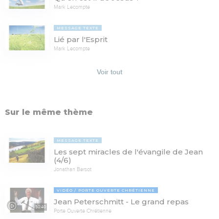
Mark Lecompte
MESSAGE TEXTE
Lié par l'Esprit
Mark Lecompte
Voir tout
Sur le même thème
MESSAGE TEXTE
Les sept miracles de l'évangile de Jean
(4/6)
Jonathan Bersot
VIDÉO
PORTE OUVERTE CHRÉTIENNE
Jean Peterschmitt - Le grand repas
50:40
Porte Ouverte Chrétienne