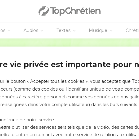
éos
Audios
Textes
Musique
Chrét
re vie privée est importante pour 
NEMENT DE L’ANNÉE !
ÉVITER LES VOTRES ?
sur le bouton « Accepter tous les cookies », vous acceptez que T
traceurs (comme des cookies ou l'identifiant unique de votre compte 
tes, leur impact, leur foi ou leur vision. Mais on voit
s données à caractère personnel (comme vos données de navigatio
fficiles qu'ils ont traversés, alors même que ce sont
 renseignées dans votre compte utilisateur) dans les buts suivants 
audience de notre service
s, et responsables reviennent sur les erreurs
 avancer avec plus de sagesse afin que leurs erreurs
ttre d'utiliser des services tiers tels que de la vidéo, des cartes
un ministère, une équipe, un groupe ou une famille,
ttre d'entrer en contact avec notre service de relation aux utilisat