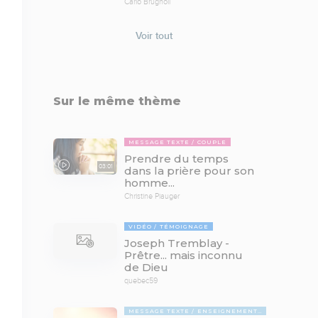
Carlo Brugnoli
Voir tout
Sur le même thème
MESSAGE TEXTE
COUPLE
Prendre du temps
03:01
dans la prière pour son
homme...
Christine Piauger
VIDÉO
TÉMOIGNAGE
Joseph Tremblay -
Prêtre... mais inconnu
de Dieu
quebec59
MESSAGE TEXTE
ENSEIGNEMENTS BIBLIQUES