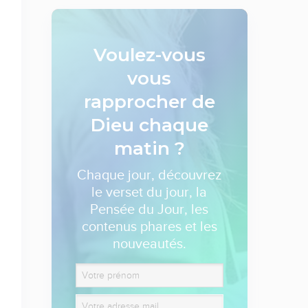
Voulez-vous
vous
rapprocher de
Dieu
chaque
matin ?
Chaque jour, découvrez
le verset du jour, la
Pensée du Jour, les
contenus phares et les
nouveautés.