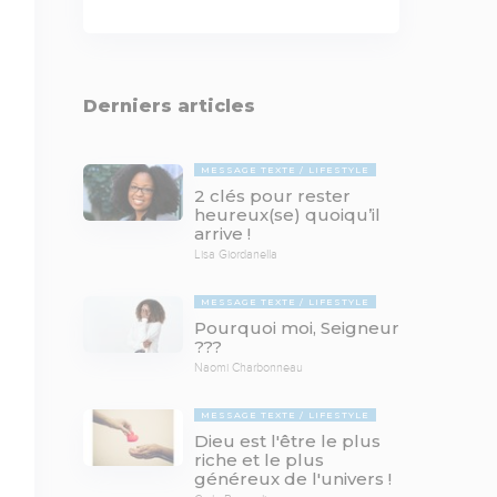
Derniers articles
MESSAGE TEXTE
LIFESTYLE
2 clés pour rester
heureux(se) quoiqu’il
arrive !
Lisa Giordanella
MESSAGE TEXTE
LIFESTYLE
Pourquoi moi, Seigneur
???
Naomi Charbonneau
MESSAGE TEXTE
LIFESTYLE
Dieu est l'être le plus
riche et le plus
généreux de l'univers !