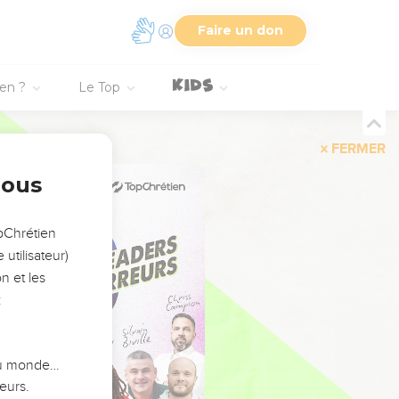
Faire un don
ien ?
Le Top
FERMER
nous
opChrétien
utilisateur)
n et les
:
 du monde…
eurs.