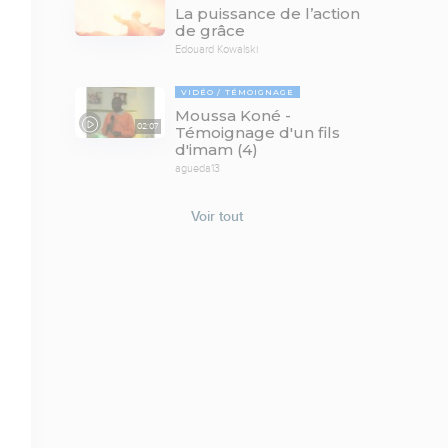
La puissance de l’action
de grâce
Edouard Kowalski
VIDÉO
TÉMOIGNAGE
Moussa Koné -
02:07
Témoignage d'un fils
d'imam (4)
agueda13
Voir tout