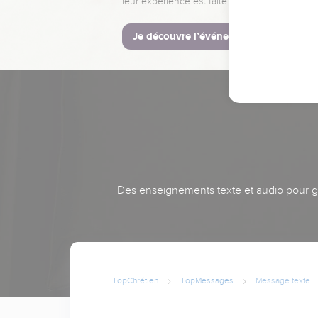
leur expérience est faite pour vous.
Je découvre l’événement
Des enseignements texte et audio pour gra
TopChrétien
TopMessages
Message texte