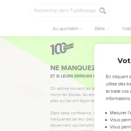
Au quotidien
Bible
Vid
Vot
NE MANQUEZ PAS L’ÉVÉ
ET SI LEURS ERREURS POUVAIENT VOUS 
En cliquant 
utilise des 
On admire souvent les leaders pour leurs réussi
et traite vo
moins les doutes, les erreurs et les saisons di
informations
elles qui les ont façonnés.
Mesurer l'
Dans cette conférence, leaders, entrepreneur
marquantes de leur parcours et les clés pour
Vous perme
deviennent vos tremplins. Que vous guidiez 
Vous perme