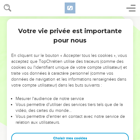
Votre vie privée est importante
pour nous
NE MANQUEZ PAS L’ÉVÉNEMENT
En cliquant sur le bouton « Accepter tous les cookies », vous
DE L’ANNÉE !
acceptez que TopChrétien utilise des traceurs (comme des
cookies ou l'identifiant unique de votre compte utilisateur) et
ET SI LEURS ERREURS POUVAIENT VOUS ÉVITER LES
traite vos données à caractère personnel (comme vos
VOTRES ?
données de navigation et les informations renseignées dans
votre compte utilisateur) dans les buts suivants :
On admire souvent les leaders pour leurs réussites, leur impact,
leur foi ou leur vision. Mais on voit moins les doutes, les erreurs
Mesurer l'audience de notre service
Vous permettre d'utiliser des services tiers tels que de la
et les saisons difficiles qu'ils ont traversés, alors même que ce
vidéo, des cartes du monde…
sont elles qui les ont façonnés.
Vous permettre d'entrer en contact avec notre service de
relation aux utilisateurs.
Dans cette conférence, leaders, entrepreneurs, et responsables
reviennent sur les erreurs marquantes de leur parcours et les
clés pour avancer avec plus de sagesse afin que leurs erreurs
Choisir mes cookies