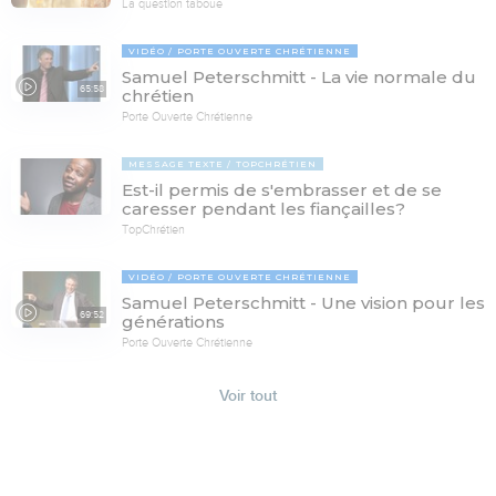
La question taboue
VIDÉO
PORTE OUVERTE CHRÉTIENNE
Samuel Peterschmitt - La vie normale du
65:58
chrétien
Porte Ouverte Chrétienne
MESSAGE TEXTE
TOPCHRÉTIEN
Est-il permis de s'embrasser et de se
caresser pendant les fiançailles?
TopChrétien
VIDÉO
PORTE OUVERTE CHRÉTIENNE
Samuel Peterschmitt - Une vision pour les
69:52
générations
Porte Ouverte Chrétienne
Voir tout