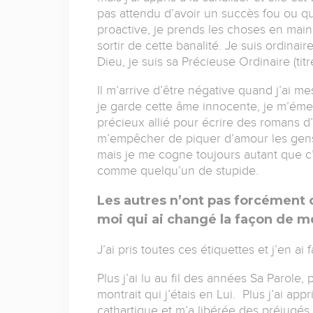
pas attendu d’avoir un succès fou ou que
proactive, je prends les choses en main
sortir de cette banalité. Je suis ordinai
Dieu, je suis sa Précieuse Ordinaire (ti
Il m’arrive d’être négative quand j’ai me
je garde cette âme innocente, je m’émer
précieux allié pour écrire des romans d’
m’empêcher de piquer d’amour les gens 
mais je me cogne toujours autant que c’
comme quelqu’un de stupide.
Les autres n’ont pas forcément c
moi qui ai changé la façon de me
J’ai pris toutes ces étiquettes et j’en ai 
Plus j’ai lu au fil des années Sa Parole
montrait qui j’étais en Lui. Plus j’ai ap
cathartique et m’a libérée des préjugé