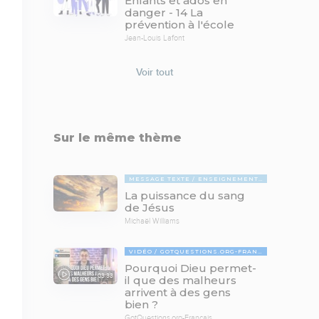
Enfants et ados en
danger - 14 La
prévention à l'école
Jean-Louis Lafont
Voir tout
Sur le même thème
MESSAGE TEXTE
ENSEIGNEMENTS BIBLIQUES
La puissance du sang
de Jésus
Michaël Williams
VIDÉO
GOTQUESTIONS.ORG-FRANÇAIS
Pourquoi Dieu permet-
03:33
il que des malheurs
arrivent à des gens
bien ?
GotQuestions.org-Français