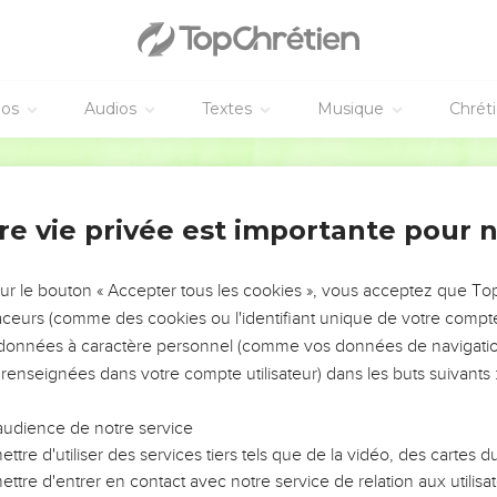
éos
Audios
Textes
Musique
Chrét
re vie privée est importante pour 
NEMENT DE L’ANNÉE !
ÉVITER LES VOTRES ?
sur le bouton « Accepter tous les cookies », vous acceptez que T
traceurs (comme des cookies ou l'identifiant unique de votre compte 
tes, leur impact, leur foi ou leur vision. Mais on voit
s données à caractère personnel (comme vos données de navigatio
fficiles qu'ils ont traversés, alors même que ce sont
 renseignées dans votre compte utilisateur) dans les buts suivants 
audience de notre service
s, et responsables reviennent sur les erreurs
 avancer avec plus de sagesse afin que leurs erreurs
ttre d'utiliser des services tiers tels que de la vidéo, des cartes
un ministère, une équipe, un groupe ou une famille,
ttre d'entrer en contact avec notre service de relation aux utilisat