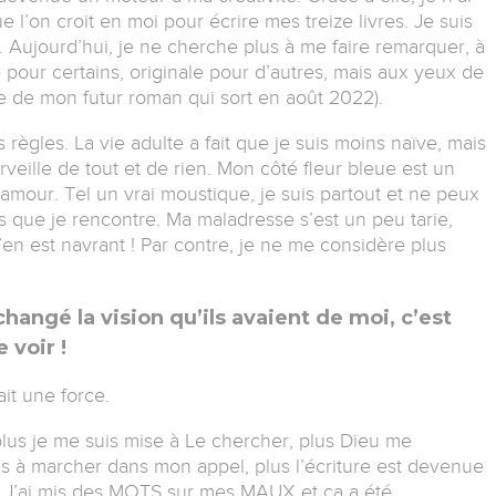
 l’on croit en moi pour écrire mes treize livres. Je suis
. Aujourd’hui, je ne cherche plus à me faire remarquer, à
re pour certains, originale pour d’autres, mais aux yeux de
tre de mon futur roman qui sort en août 2022).
s règles. La vie adulte a fait que je suis moins naïve, mais
veille de tout et de rien. Mon côté fleur bleue est un
amour. Tel un vrai moustique, je suis partout et ne peux
que je rencontre. Ma maladresse s’est un peu tarie,
en est navrant ! Par contre, je ne me considère plus
hangé la vision qu’ils avaient de moi, c’est
 voir !
fait une force.
, plus je me suis mise à Le chercher, plus Dieu me
pris à marcher dans mon appel, plus l’écriture est devenue
s. J’ai mis des MOTS sur mes MAUX et ça a été