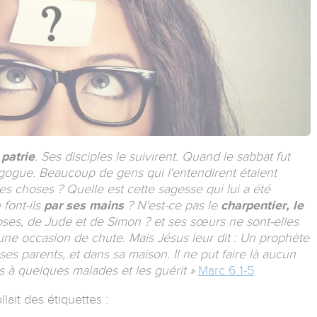
 patrie
. Ses disciples le suivirent. Quand le sabbat fut
agogue. Beaucoup de gens qui l'entendirent étaient
ces choses ? Quelle est cette sagesse qui lui a été
font-ils
par ses mains
? N'est-ce pas le
charpentier, le
Joses, de Jude et de Simon ? et ses sœurs ne sont-elles
x une occasion de chute. Mais Jésus leur dit : Un prophète
ses parents, et dans sa maison. Il ne put faire là aucun
ns à quelques malades et les guérit »
Marc 6.1-5
lait des étiquettes :