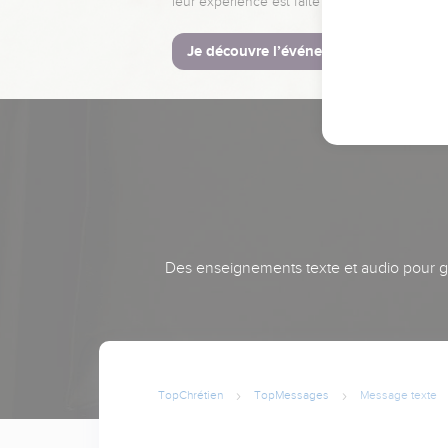
leur expérience est faite pour vous.
Je découvre l’événement
Des enseignements texte et audio pour gra
TopChrétien
TopMessages
Message texte