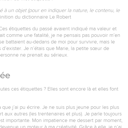
é à un objet (pour en indiquer la nature, le contenu, le
finition du dictionnaire Le Robert
Ces étiquettes du passé avaient indiqué ma valeur et
tait comme une fatalité, je ne pensais pas pouvoir m’en
se battaient au-dedans de moi pour survivre, mais le
 d’exister. Je n’étais que Marie, la petite sœur de
personne ne prenait au sérieux.
rée
tes ces étiquettes ? Elles sont encore là et elles font
a que j’ai pu écrire. Je ne suis plus jeune pour les plus
t aux autres (les trentenaires et plus). Je parle toujours
est importante. Mon impatience me dessert par moment,
t devenue un moteur à ma créativité. Grâce à elle, je n’ai