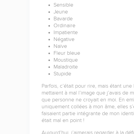
Sensible
Jeune
Bavarde
Ordinaire
Impatiente
Négative
Naïve
Fleur bleue
Moustique
Maladroite
Stupide
Parfois, c’était pour rire, mais étant u
mettaient à mal l’image que j’avais de mo
que personne ne croyait en moi. En embra
uniquement collées à mon âme, elles s’é
faisaient partie intégrante de mon identité
était mal en point !
Aujourd’hui, j’aimerais regarder à la déf