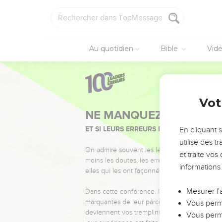
Au quotidien
Bible
Vid
Vot
NE MANQUEZ PAS L’ÉVÉ
ET SI LEURS ERREURS POUVAIENT VOUS 
En cliquant 
utilise des 
On admire souvent les leaders pour leurs réussi
et traite vo
moins les doutes, les erreurs et les saisons di
informations
elles qui les ont façonnés.
Mesurer l'
Dans cette conférence, leaders, entrepreneur
marquantes de leur parcours et les clés pour
Vous perme
deviennent vos tremplins. Que vous guidiez 
Vous perme