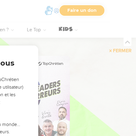
Faire un don
ien ?
Le Top
FERMER
nous
opChrétien
utilisateur)
n et les
:
 du monde…
eurs.