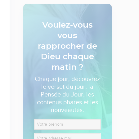
Voulez-vous
vous
rapprocher de
Dieu
chaque
matin ?
Chaque jour, découvrez
le verset du jour, la
Pensée du Jour, les
contenus phares et les
nouveautés.