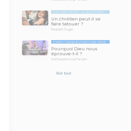
MESSAGE TEXTE
LA QUESTION TABOUE
Un chrétien peut-il se
faire tatouer ?
Elisabeth Dugas
VIDÉO
GOTQUESTIONS.ORG-FRANÇAIS
Pourquoi Dieu nous
05:00
éprouve-t-il ?
GotQuestions.org-Français
Voir tout