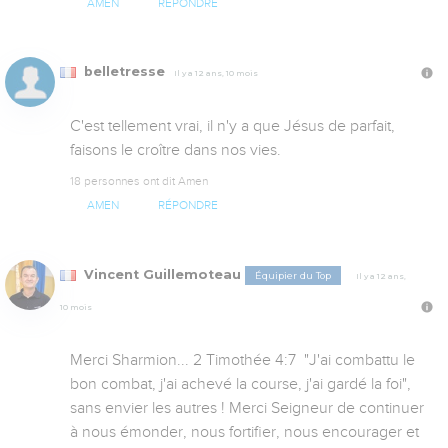
AMEN
RÉPONDRE
belletresse
Il y a 12 ans, 10 mois
C'est tellement vrai, il n'y a que Jésus de parfait, 
faisons le croître dans nos vies.
18 personnes ont dit Amen
AMEN
RÉPONDRE
Vincent Guillemoteau
Équipier du Top
Il y a 12 ans,
10 mois
Merci Sharmion... 2 Timothée 4:7  "J'ai combattu le 
bon combat, j'ai achevé la course, j'ai gardé la foi", 
sans envier les autres ! Merci Seigneur de continuer 
à nous émonder, nous fortifier, nous encourager et 