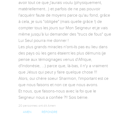
avoir tout ce que j'aurais voulu (physiquement, 
matériellement...) et parfois de ne pas pouvoir 
l'acquérir faute de moyens parce qu'au fond, grâce 
à cela, je suis "obligée" (mais quelle grâce !) de 
compter tous les jours sur Mon Seigneur et je vais 
même jusqu'à lui demander des "trucs de fous" que 
Lui Seul pourra me donner !

Les plus grands miracles n'ont-ils pas eu lieu dans 
des pays où les gens étaient les plus démunis (je 
pense aux témoignages venus d'Afrique, 
d'Indonésie, ...) parce que, là-bas, il n'y a vraiment 
que Jésus qui peut y faire quelque chose !!!  

Alors, oui chère soeur Sharmion, l'important est ce 
que nous faisons et non ce que nous avons. 

Et nous, que faisons-nous avec la foi que le 
Seigneur nous a confiée ?!! Sois bénie.
20 personnes ont dit Amen
AMEN
RÉPONDRE