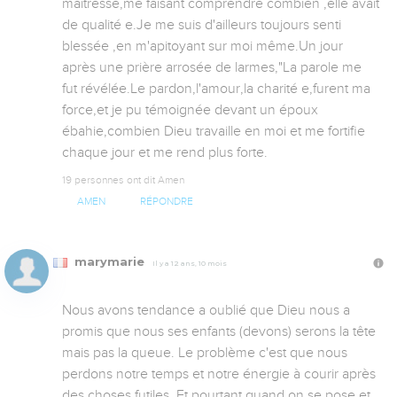
maitresse,me faisant comprendre combien ,elle avait 
de qualité e.Je me suis d'ailleurs toujours senti 
blessée ,en m'apitoyant sur moi même.Un jour 
après une prière arrosée de larmes,"La parole me 
fut révélée.Le pardon,l'amour,la charité e,furent ma 
force,et je pu témoignée devant un époux 
ébahie,combien Dieu travaille en moi et me fortifie 
chaque jour et me rend plus forte.
19 personnes ont dit Amen
AMEN
RÉPONDRE
marymarie
Il y a 12 ans, 10 mois
Nous avons tendance a oublié que Dieu nous a 
promis que nous ses enfants (devons) serons la tête 
mais pas la queue. Le problème c'est que nous 
perdons notre temps et notre énergie à courir après 
des choses futiles. Et pourtant quand on se pose et 