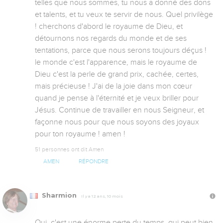
telles que nous sommes, tu nous a donné des dons 
et talents, et tu veux te servir de nous. Quel privilège 
! cherchons d'abord le royaume de Dieu, et 
détournons nos regards du monde et de ses 
tentations, parce que nous serons toujours déçus ! 
le monde c'est l'apparence, mais le royaume de 
Dieu c'est la perle de grand prix, cachée, certes, 
mais précieuse ! J'ai de la joie dans mon cœur 
quand je pense à l'éternité et je veux briller pour 
Jésus. Continue de travailler en nous Seigneur, et 
façonne nous pour que nous soyons des joyaux 
pour ton royaume ! amen !
51 personnes ont dit Amen
AMEN
RÉPONDRE
Sharmion
Il y a 12 ans, 10 mois
Oui, c'est une énorme perte du temps, qui peut bien 