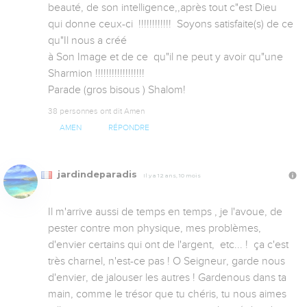
beauté, de son intelligence,,après tout c"est Dieu 
qui donne ceux-ci  !!!!!!!!!!!!  Soyons satisfaite(s) de ce 
qu"Il nous a créé 

à Son Image et de ce  qu"il ne peut y avoir qu"une 
Sharmion !!!!!!!!!!!!!!!!!!

Parade (gros bisous ) Shalom!
38 personnes ont dit Amen
AMEN
RÉPONDRE
jardindeparadis
Il y a 12 ans, 10 mois
Il m'arrive aussi de temps en temps , je l'avoue, de 
pester contre mon physique, mes problèmes, 
d'envier certains qui ont de l'argent,  etc... !  ça c'est 
très charnel, n'est-ce pas ! O Seigneur, garde nous 
d'envier, de jalouser les autres ! Gardenous dans ta 
main, comme le trésor que tu chéris, tu nous aimes 