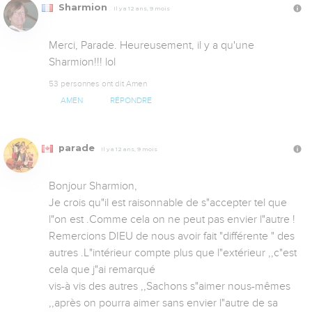
Sharmion
Il y a 12 ans, 9 mois
Merci, Parade. Heureusement, il y a qu'une 
Sharmion!!! lol
53 personnes ont dit Amen
AMEN
RÉPONDRE
parade
Il y a 12 ans, 9 mois
Bonjour Sharmion,

Je crois qu"il est raisonnable de s"accepter tel que 
l"on est .Comme cela on ne peut pas envier l"autre ! 
Remercions DIEU de nous avoir fait "différente " des 
autres .L"intérieur compte plus que l"extérieur ,,c"est 
cela que j"ai remarqué 

vis-à vis des autres ,,Sachons s"aimer nous-mêmes 
,,après on pourra aimer sans envier l"autre de sa 