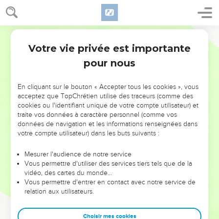
Votre vie privée est importante
pour nous
NE MANQUEZ PAS L’ÉVÉNEMENT
En cliquant sur le bouton « Accepter tous les cookies », vous
DE L’ANNÉE !
acceptez que TopChrétien utilise des traceurs (comme des
cookies ou l'identifiant unique de votre compte utilisateur) et
ET SI LEURS ERREURS POUVAIENT VOUS ÉVITER LES
traite vos données à caractère personnel (comme vos
VOTRES ?
données de navigation et les informations renseignées dans
votre compte utilisateur) dans les buts suivants :
On admire souvent les leaders pour leurs réussites, leur impact,
leur foi ou leur vision. Mais on voit moins les doutes, les erreurs
Mesurer l'audience de notre service
Vous permettre d'utiliser des services tiers tels que de la
et les saisons difficiles qu'ils ont traversés, alors même que ce
vidéo, des cartes du monde…
sont elles qui les ont façonnés.
Vous permettre d'entrer en contact avec notre service de
relation aux utilisateurs.
Dans cette conférence, leaders, entrepreneurs, et responsables
reviennent sur les erreurs marquantes de leur parcours et les
clés pour avancer avec plus de sagesse afin que leurs erreurs
Choisir mes cookies