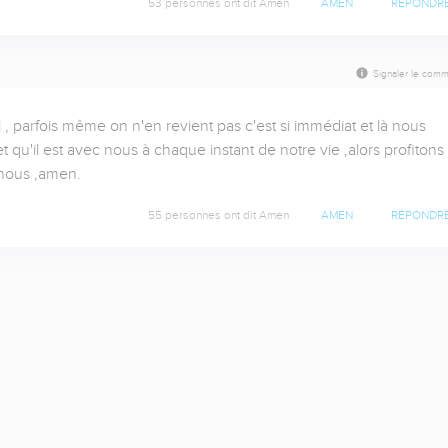
53 personnes ont dit Amen
AMEN
RÉPONDR
Signaler le comm
 , parfois même on n'en revient pas c'est si immédiat et là nous 
qu'il est avec nous à chaque instant de notre vie ,alors profitons 
 nous ,amen.
55 personnes ont dit Amen
AMEN
RÉPONDR