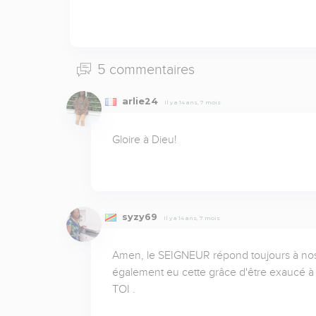
5 commentaires
arlie24
Il y a 14 ans, 7 mois
Gloire à Dieu!
syzy69
Il y a 14 ans, 7 mois
Amen, le SEIGNEUR répond toujours à nos pr
également eu cette grâce d'être exaucé 
TOI .