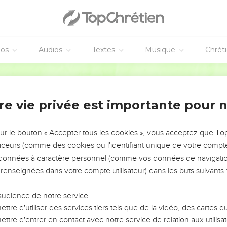
éos
Audios
Textes
Musique
Chrét
re vie privée est importante pour 
NEMENT DE L’ANNÉE !
ÉVITER LES VOTRES ?
sur le bouton « Accepter tous les cookies », vous acceptez que T
traceurs (comme des cookies ou l'identifiant unique de votre compte 
tes, leur impact, leur foi ou leur vision. Mais on voit
s données à caractère personnel (comme vos données de navigatio
fficiles qu'ils ont traversés, alors même que ce sont
 renseignées dans votre compte utilisateur) dans les buts suivants 
audience de notre service
s, et responsables reviennent sur les erreurs
 avancer avec plus de sagesse afin que leurs erreurs
ttre d'utiliser des services tiers tels que de la vidéo, des cartes
un ministère, une équipe, un groupe ou une famille,
ttre d'entrer en contact avec notre service de relation aux utilisat