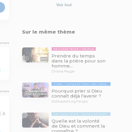
Voir tout
Sur le même thème
entaire
MESSAGE TEXTE
COUPLE
Prendre du temps
03:01
dans la prière pour son
homme...
E
Christine Piauger
VIDÉO
GOTQUESTIONS.ORG-FRANÇAIS
Pourquoi prier si Dieu
entaire
04:24
connaît déjà l'avenir ?
GotQuestions.org-Français
 A 
MESSAGE TEXTE
ENSEIGNEMENTS BIBLIQUES
Quelle est la volonté
de Dieu et comment la
connaître ?