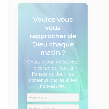
Voulez-vous
vous
rapprocher de
Dieu
chaque
matin ?
Chaque jour, découvrez
le verset du jour, la
Pensée du Jour, les
contenus phares et les
nouveautés.