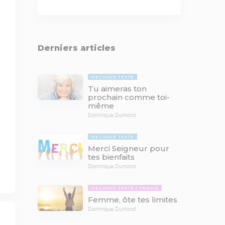
Derniers articles
MESSAGE TEXTE
Tu aimeras ton
prochain comme toi-
même
Dominique Dumond
MESSAGE TEXTE
Merci Seigneur pour
tes bienfaits
Dominique Dumond
MESSAGE TEXTE
FEMME
Femme, ôte tes limites
Dominique Dumond