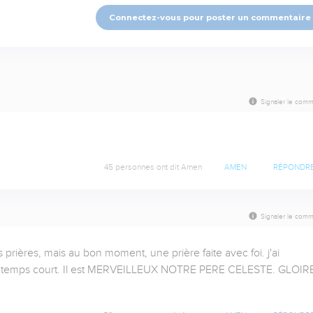
Connectez-vous pour poster un commentaire
Signaler le comm
45 personnes ont dit Amen
AMEN
RÉPONDR
Signaler le comm
ières, mais au bon moment, une prière faite avec foi. j'ai 
à temps court. Il est MERVEILLEUX NOTRE PERE CELESTE. GLOIRE