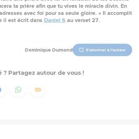
ra ta prière afin que tu vives le miracle divin. En
 adresses avec foi pour sa seule gloire. « Il accomplit
il est écrit dans
Daniel 6
au verset 27.
Dominique Dumond
S'abonner à l'auteur
 ? Partagez autour de vous !