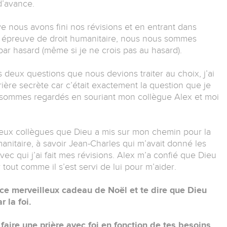
d’avance.
e nous avons fini nos révisions et en entrant dans
e épreuve de droit humanitaire, nous nous sommes
par hasard (même si je ne crois pas au hasard).
deux questions que nous devions traiter au choix, j’ai
ère secrète car c’était exactement la question que je
 sommes regardés en souriant mon collègue Alex et moi
 deux collègues que Dieu a mis sur mon chemin pour la
nitaire, à savoir Jean-Charles qui m’avait donné les
ec qui j’ai fait mes révisions. Alex m’a confié que Dieu
r tout comme il s’est servi de lui pour m’aider.
ce merveilleux cadeau de Noël et te dire que Dieu
 la foi.
 faire une prière avec foi en fonction de tes besoins