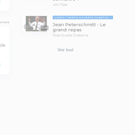
E
John Piper
VIDÉO
PORTE OUVERTE CHRÉTIENNE
entaire
Jean Peterschmitt - Le
50:40
grand repas
Porte Ouverte Chrétienne
de 
Voir tout
E