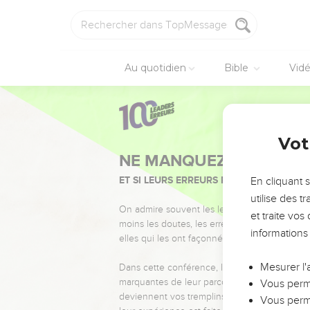
Au quotidien
Bible
Vid
Vot
NE MANQUEZ PAS L’ÉVÉ
ET SI LEURS ERREURS POUVAIENT VOUS 
En cliquant 
utilise des 
On admire souvent les leaders pour leurs réussi
et traite vo
moins les doutes, les erreurs et les saisons di
informations
elles qui les ont façonnés.
Mesurer l'
Dans cette conférence, leaders, entrepreneur
marquantes de leur parcours et les clés pour
Vous perme
deviennent vos tremplins. Que vous guidiez 
Vous perme