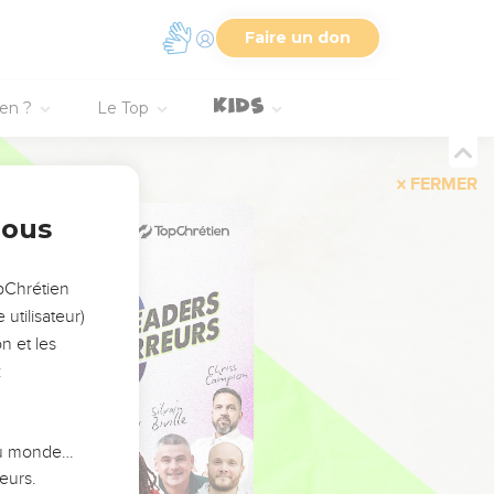
Faire un don
ien ?
Le Top
FERMER
nous
opChrétien
utilisateur)
n et les
:
 du monde…
eurs.