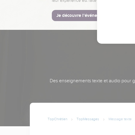
leur expérience est faite pour vous.
Je découvre l’événement
Des enseignements texte et audio pour gra
TopChrétien
TopMessages
Message texte