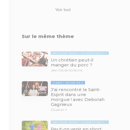
Voir tout
Sur le même thème
MESSAGE TEXTE
LA QUESTION TABOUE
Un chrétien peut-il
manger du porc ?
Jean-Claude Guillaume
VIDÉO
COUPÉ EN 4
J'ai rencontré le Saint-
29:46
Esprit dans une
morgue ! avec Deborah
Gagnieux
Coupé en 4
MESSAGE TEXTE
LA QUESTION TABOUE
Peut-on venir en short