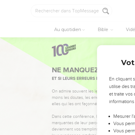
Au quotidien
Bible
Vid
Vot
NE MANQUEZ PAS L’ÉVÉ
ET SI LEURS ERREURS POUVAIENT VOUS 
En cliquant 
utilise des 
On admire souvent les leaders pour leurs réussi
et traite vo
moins les doutes, les erreurs et les saisons di
informations
elles qui les ont façonnés.
Mesurer l'
Dans cette conférence, leaders, entrepreneur
marquantes de leur parcours et les clés pour
Vous perme
deviennent vos tremplins. Que vous guidiez 
Vous perme