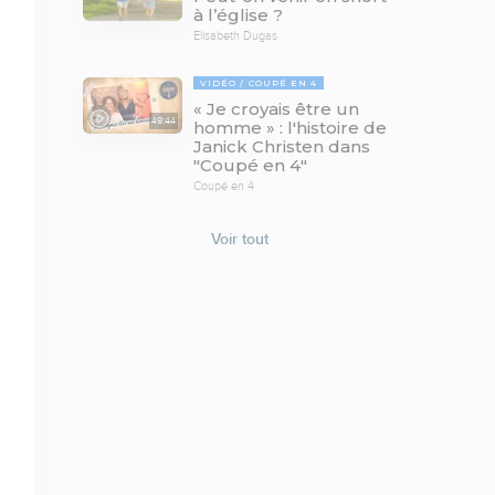
à l’église ?
Elisabeth Dugas
VIDÉO
COUPÉ EN 4
« Je croyais être un
49:44
homme » : l'histoire de
Janick Christen dans
"Coupé en 4"
Coupé en 4
Voir tout