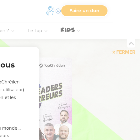
Faire un don
ien ?
Le Top
FERMER
nous
opChrétien
utilisateur)
n et les
:
 du monde…
eurs.