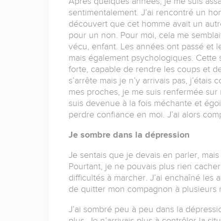
Après quelques années, je me suis assag
sentimentalement. J’ai rencontré un hom
découvert que cet homme avait un autr
pour un non. Pour moi, cela me semblait
vécu, enfant. Les années ont passé et 
mais également psychologiques. Cette s
forte, capable de rendre les coups et de
s’arrête mais je n’y arrivais pas, j’éta
mes proches, je me suis renfermée sur 
suis devenue à la fois méchante et égoïst
perdre confiance en moi. J’ai alors co
Je sombre dans la dépression
Je sentais que je devais en parler, mai
Pourtant, je ne pouvais plus rien cacher,
difficultés à marcher. J’ai enchaîné les 
de quitter mon compagnon à plusieurs re
J’ai sombré peu à peu dans la dépressi
plus. Je n’arrivais plus à contrôler la s