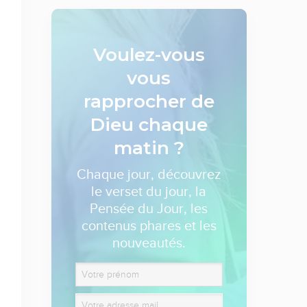
Voulez-vous
vous
rapprocher de
Dieu
chaque
matin ?
Chaque jour, découvrez
le verset du jour, la
Pensée du Jour, les
contenus phares et les
nouveautés.