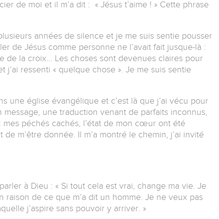
ucier de moi et il m’a dit : « Jésus t’aime ! » Cette phrase
lusieurs années de silence et je me suis sentie pousser
arler de Jésus comme personne ne l’avait fait jusque-là :
ce de la croix… Les choses sont devenues claires pour
et j’ai ressenti « quelque chose ». Je me suis sentie
 une église évangélique et c’est là que j’ai vécu pour
n message, une traduction venant de parfaits inconnus,
moi : mes péchés cachés, l’état de mon cœur ont été
 de m’être donnée. Il m’a montré le chemin, j’ai invité
arler à Dieu : « Si tout cela est vrai, change ma vie. Je
n raison de ce que m’a dit un homme. Je ne veux pas
aquelle j’aspire sans pouvoir y arriver. »