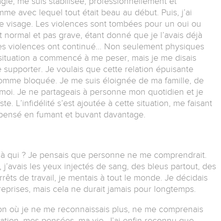
ie, me suis stabilisée, professionnellement et
me avec lequel tout était beau au début. Puis, j’ai
e visage. Les violences sont tombées pour un oui ou
 normal et pas grave, étant donné que je l’avais déjà
les violences ont continué… Non seulement physiques
ituation a commencé à me peser, mais je me disais
 supporter. Je voulais que cette relation épuisante
is comme bloquée. Je me suis éloignée de ma famille, de
moi. Je ne partageais à personne mon quotidien et je
e. L’infidélité s’est ajoutée à cette situation, me faisant
mpensé en fumant et buvant davantage.
s à qui ? Je pensais que personne ne me comprendrait.
 j’avais les yeux injectés de sang, des bleus partout, des
arrêts de travail, je mentais à tout le monde. Je décidais
prises, mais cela ne durait jamais pour longtemps.
on où je ne me reconnaissais plus, ne me comprenais
ituation, mes pensées, ma vie. J’ai enfin reconnu que