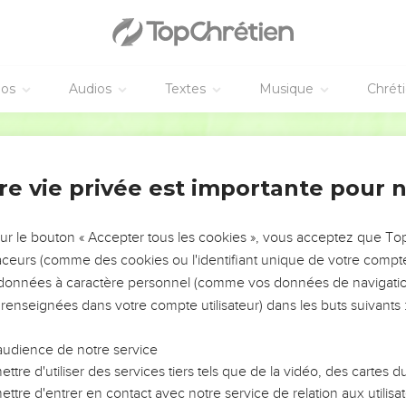
éos
Audios
Textes
Musique
Chrét
re vie privée est importante pour 
NEMENT DE L’ANNÉE !
ÉVITER LES VOTRES ?
sur le bouton « Accepter tous les cookies », vous acceptez que T
traceurs (comme des cookies ou l'identifiant unique de votre compte 
tes, leur impact, leur foi ou leur vision. Mais on voit
s données à caractère personnel (comme vos données de navigatio
fficiles qu'ils ont traversés, alors même que ce sont
 renseignées dans votre compte utilisateur) dans les buts suivants 
audience de notre service
s, et responsables reviennent sur les erreurs
 avancer avec plus de sagesse afin que leurs erreurs
ttre d'utiliser des services tiers tels que de la vidéo, des cartes
un ministère, une équipe, un groupe ou une famille,
ttre d'entrer en contact avec notre service de relation aux utilisat