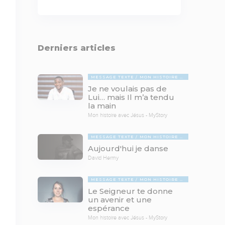
Derniers articles
MESSAGE TEXTE
MON HISTOIRE AVEC JÉSUS - MYSTORY
Je ne voulais pas de
Lui… mais Il m’a tendu
la main
Mon histoire avec Jésus - MyStory
MESSAGE TEXTE
MON HISTOIRE AVEC JÉSUS - MYSTORY
Aujourd'hui je danse
David Hermy
MESSAGE TEXTE
MON HISTOIRE AVEC JÉSUS - MYSTORY
Le Seigneur te donne
un avenir et une
espérance
Mon histoire avec Jésus - MyStory