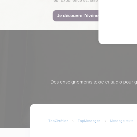
leur expérience est faite pour vous.
Je découvre l’événement
Des enseignements texte et audio pour gra
TopChrétien
TopMessages
Message texte