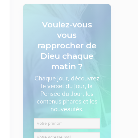
Voulez-vous
vous
rapprocher de
Dieu
chaque
matin ?
Chaque jour, découvrez
le verset du jour, la
Pensée du Jour, les
contenus phares et les
nouveautés.