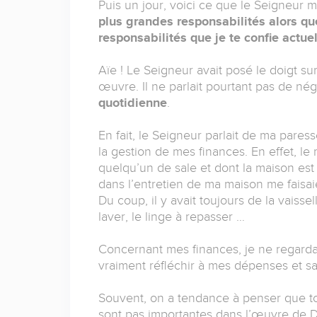
Puis un jour, voici ce que le Seigneur 
plus grandes responsabilités alors qu
responsabilités que je te confie actue
Aïe ! Le Seigneur avait posé le doigt su
œuvre. Il ne parlait pourtant pas de n
quotidienne
.
En fait, le Seigneur parlait de ma par
la gestion de mes finances. En effet, l
quelqu’un de sale et dont la maison est
dans l’entretien de ma maison me faisa
Du coup, il y avait toujours de la vaissel
laver, le linge à repasser …
Concernant mes finances, je ne regardai
vraiment réfléchir à mes dépenses et sa
Souvent, on a tendance à penser que tou
sont pas importantes dans l’œuvre de D