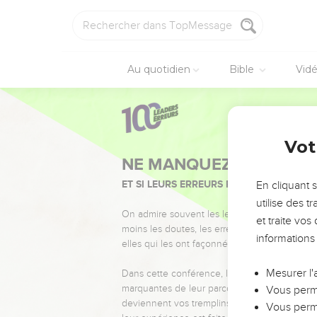
Au quotidien
Bible
Vid
Vot
NE MANQUEZ PAS L’ÉVÉ
ET SI LEURS ERREURS POUVAIENT VOUS 
En cliquant 
utilise des 
On admire souvent les leaders pour leurs réussi
et traite vo
moins les doutes, les erreurs et les saisons di
informations
elles qui les ont façonnés.
Mesurer l'
Dans cette conférence, leaders, entrepreneur
marquantes de leur parcours et les clés pour
Vous perme
deviennent vos tremplins. Que vous guidiez 
Vous perme