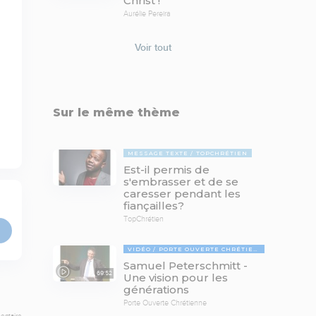
Christ !
Aurélie Pereira
Voir tout
Sur le même thème
MESSAGE TEXTE
TOPCHRÉTIEN
Est-il permis de
s'embrasser et de se
caresser pendant les
fiançailles?
TopChrétien
VIDÉO
PORTE OUVERTE CHRÉTIENNE
Samuel Peterschmitt -
69:52
Une vision pour les
générations
Porte Ouverte Chrétienne
entaire