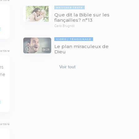
MESSAGE TEXTE
Que dit la Bible sur les
fiançailles? n°13
Carlo Brugnoli
E
VIDÉO
TÉMOIGNAGE
Le plan miraculeux de
04:25
Dieu
entaire
s 
Voir tout
ne 
E
entaire