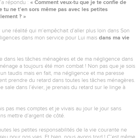
m’a répondu :
« Comment veux-tu que je te confie de
e tu ne t’en sors même pas avec les petites
llement ? »
r une réalité qui m’empêchait d’aller plus loin dans Son
égligences dans mon service pour Lui mais
dans ma vie
esse dans les tâches ménagères et de ma négligence dans
e ménage a toujours été mon combat ! Non pas que je sois
 un taudis mais en fait, ma négligence et ma paresse
ient prendre du retard dans toutes les tâches ménagères.
le sale dans l’évier, je prenais du retard sur le linge à
s pas mes comptes et je vivais au jour le jour sans
ns mettre d’argent de côté.
tes les petites responsabilités de la vie courante ne
ieu pour nos vies. Et bien, nous avons tord ! C’est même