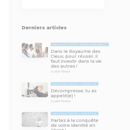
Derniers articles
MESSAGE TEXTE
ENSEIGNEMENTS BIBLIQUES
Dans le Royaume des
Cieux, pour réussir, il
faut investir dans la vie
des autres !
Aurélie Pereira
MESSAGE TEXTE
LIFESTYLE
Décompresse, tu es
appelé(e) !
Aurélie Pereira
MESSAGE TEXTE
LIFESTYLE
Partez à la conquête
de votre identité en