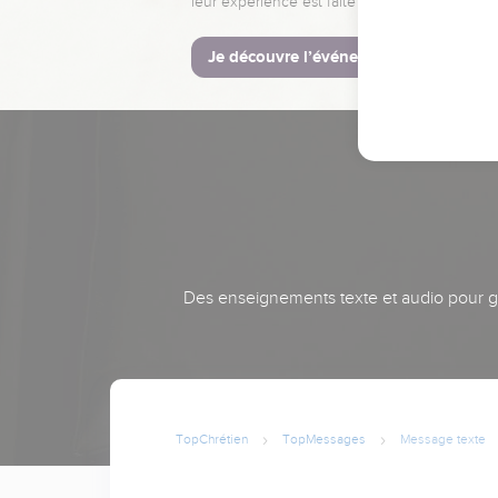
leur expérience est faite pour vous.
Je découvre l’événement
Des enseignements texte et audio pour gra
TopChrétien
TopMessages
Message texte