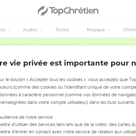
éos
Audios
Textes
Musique
Chrét
re vie privée est importante pour 
NEMENT DE L’ANNÉE !
ÉVITER LES VOTRES ?
sur le bouton « Accepter tous les cookies », vous acceptez que T
traceurs (comme des cookies ou l'identifiant unique de votre compte 
tes, leur impact, leur foi ou leur vision. Mais on voit
s données à caractère personnel (comme vos données de navigatio
fficiles qu'ils ont traversés, alors même que ce sont
 renseignées dans votre compte utilisateur) dans les buts suivants 
audience de notre service
s, et responsables reviennent sur les erreurs
 avancer avec plus de sagesse afin que leurs erreurs
ttre d'utiliser des services tiers tels que de la vidéo, des cartes
un ministère, une équipe, un groupe ou une famille,
ttre d'entrer en contact avec notre service de relation aux utilisat