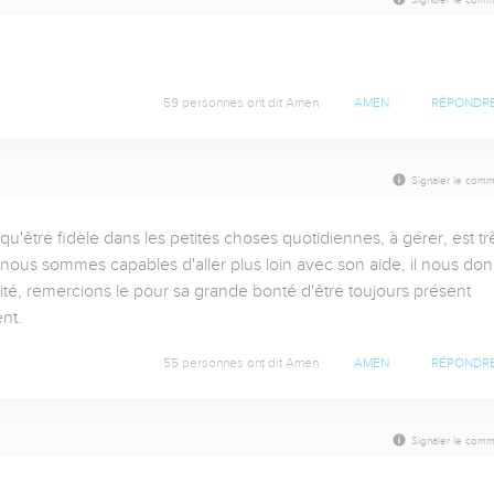
59 personnes ont dit Amen
AMEN
RÉPONDR
Signaler le comm
u'être fidèle dans les petites choses quotidiennes, à gérer, est trè
 nous sommes capables d'aller plus loin avec son aide, il nous don
ité, remercions le pour sa grande bonté d'être toujours présent 
nt.
55 personnes ont dit Amen
AMEN
RÉPONDR
Signaler le comm