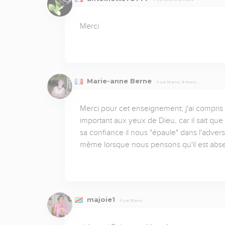
Merci
Marie-anne Berne
Il y a 10 ans, 9 mois
Merci pour cet enseignement; j'ai compris q
important aux yeux de Dieu, car il sait que
sa confiance il nous "épaule" dans l'advers
même lorsque nous pensons qu'il est abse
majoie1
Il y a 13 ans