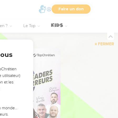
Faire un don
ien ?
Le Top
FERMER
nous
opChrétien
utilisateur)
n et les
:
 du monde…
eurs.